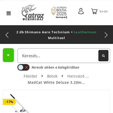
Kosár
2 db Shimano Aero Technium +
Leatherman
Multitool
Keresés ebben a kategóriában
Főoldal
Botok
Harcsázó
MadCat White Deluxe 3,20m...
-17%