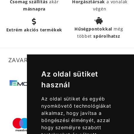
Csomag szállítás
akár
Horgásztársak
a vonalak
másnapra
végén
Hűségpontokkal
még
Extrém akciós termékek
többet
spórolhatsz
ZAVARTALAN MŰKÖDÉSÜNKET SEGÍTIK
Az oldal sütiket
használ
Az oldal sütiket és egyéb
nyomkövető technológiákat
alkalmaz, hogy javítsa a
böngészési élményét, azzal
hogy személyre szabott