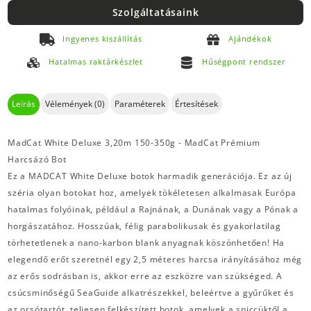
Szolgáltatásaink
Ingyenes kiszállítás
Ajándékok
Hatalmas raktárkészlet
Hűségpont rendszer
Leírás
Vélemények (0)
Paraméterek
Értesítések
MadCat White Deluxe 3,20m 150-350g - MadCat Prémium
Harcsázó Bot
Ez a MADCAT White Deluxe botok harmadik generációja. Ez az új
széria olyan botokat hoz, amelyek tökéletesen alkalmasak Európa
hatalmas folyóinak, például a Rajnának, a Dunának vagy a Pónak a
horgászatához. Hosszúak, félig parabolikusak és gyakorlatilag
törhetetlenek a nano-karbon blank anyagnak köszönhetően! Ha
elegendő erőt szeretnél egy 2,5 méteres harcsa irányításához még
az erős sodrásban is, akkor erre az eszközre van szükséged. A
csúcsminőségű SeaGuide alkatrészekkel, beleértve a gyűrűket és
az orsótartót, teljesen felkészített botok, amelyek a spiccüktől a