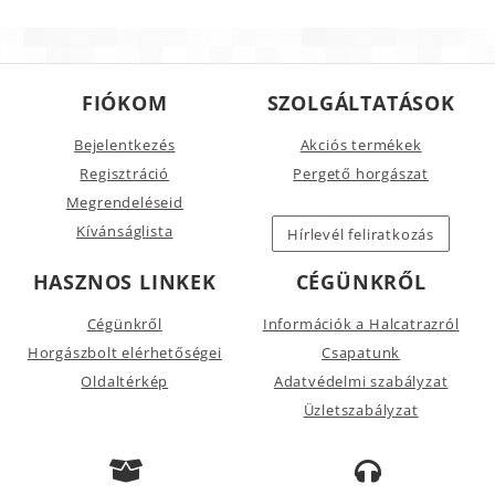
FIÓKOM
SZOLGÁLTATÁSOK
Bejelentkezés
Akciós termékek
Regisztráció
Pergető horgászat
Megrendeléseid
Kívánságlista
Hírlevél feliratkozás
HASZNOS LINKEK
CÉGÜNKRŐL
Cégünkről
Információk a Halcatrazról
Horgászbolt elérhetőségei
Csapatunk
Oldaltérkép
Adatvédelmi szabályzat
Üzletszabályzat