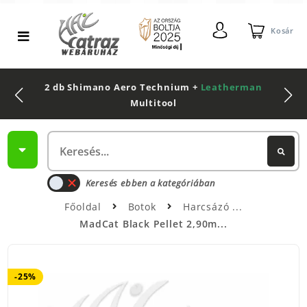
Kosár
2 db Shimano Aero Technium +
Leatherman
Multitool
Keresés ebben a kategóriában
Főoldal
Botok
Harcsázó
MadCat Black Pellet 2,90m...
-25%