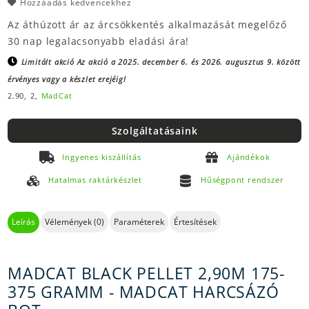
Hozzáadás kedvencekhez
Az áthúzott ár az árcsökkentés alkalmazását megelőző
30 nap legalacsonyabb eladási ára!
Limitált akció
Az akció a 2025. december 6. és 2026. augusztus 9. között
érvényes vagy a készlet erejéig!
2.90,
2,
MadCat
Szolgáltatásaink
Ingyenes kiszállítás
Ajándékok
Hatalmas raktárkészlet
Hűségpont rendszer
Leírás
Vélemények (0)
Paraméterek
Értesítések
MADCAT BLACK PELLET 2,90M 175-
375 GRAMM - MADCAT HARCSÁZÓ