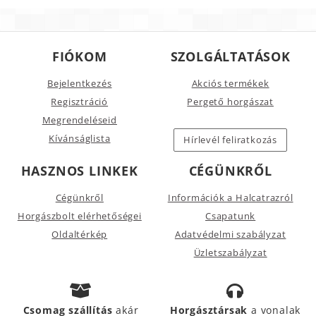
FIÓKOM
SZOLGÁLTATÁSOK
Bejelentkezés
Akciós termékek
Regisztráció
Pergető horgászat
Megrendeléseid
Kívánságlista
Hírlevél feliratkozás
HASZNOS LINKEK
CÉGÜNKRŐL
Cégünkről
Információk a Halcatrazról
Horgászbolt elérhetőségei
Csapatunk
Oldaltérkép
Adatvédelmi szabályzat
Üzletszabályzat
Csomag szállítás
akár
Horgásztársak
a vonalak