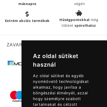
másnapra
végén
Hűségpontokkal
még
Extrém akciós termékek
többet
spórolhatsz
ZAVARTALAN MŰKÖDÉSÜNKET SEGÍTIK
Az oldal sütiket
használ
Az oldal sütiket és egyéb
nyomkövető technológiákat
alkalmaz, hogy javítsa a
böngészési élményét, azzal
hogy személyre szabott
tartalmakat és célzott