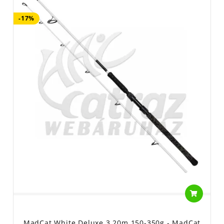
-17%
MadCat White Deluxe 3,20m 150-350g - MadCat