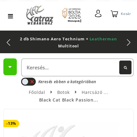
Kosár
2 db Shimano Aero Technium +
Leatherman
Multitool
Keresés ebben a kategóriában
Főoldal
Botok
Harcsázó
Black Cat Black Passion...
-13%