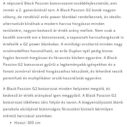
A népszerű Black Passion botsorozatot továbbfejlesztettük, ami
immár a 2. generációnál tart. A Black Passion G2 botok nagyon
vékony, de rendkívül erős power blankkal rendelkeznek, és ideális
alternatívát kínálnak a modern harcsa horgászat minden
területére, nagyon kedvező ár-érték arány mellett. Nem csak a
kezdők szeretik ezt a botsorozatot, a tapasztalt harcsahorgászok is
értékelik a G2 power blankokat. A minőségi orsótartó minden nagy
orsómodellhez használható, az erős Duplon nyél pedig biztos
fogást biztosít horgászat és fárasztás közben egyaránt. A Black
Passion G2 botsorozat gyűrűi a legkeményebb igényekhez és a
fonott zsinórral történő horgászathoz készültek, és lehetővé teszik
peremfutó és multiplikátor orsók használatát egyaránt.
A Black Passion G2 botsorozat minden helyzetet megold, és
kedvező ár-érték arányával igen meggyőző. A Black Passion G2
botsorozat tökéletes társ folyón és tavon. A kiegyensúlyozott blank
parabola akciójával biztonságos fárasztást biztosít bármilyen
méretű harcsával szemben.
Hossz: 300 cm