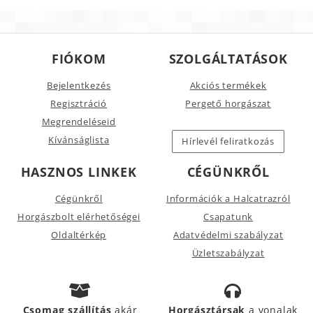
FIÓKOM
SZOLGÁLTATÁSOK
Bejelentkezés
Akciós termékek
Regisztráció
Pergető horgászat
Megrendeléseid
Kívánságlista
Hírlevél feliratkozás
HASZNOS LINKEK
CÉGÜNKRŐL
Cégünkről
Információk a Halcatrazról
Horgászbolt elérhetőségei
Csapatunk
Oldaltérkép
Adatvédelmi szabályzat
Üzletszabályzat
Csomag szállítás
akár
Horgásztársak
a vonalak