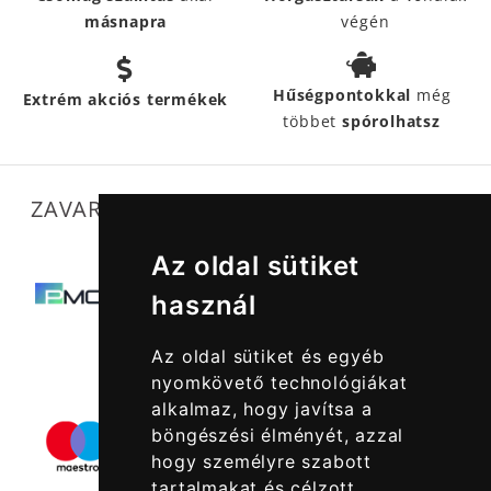
másnapra
végén
Hűségpontokkal
még
Extrém akciós termékek
többet
spórolhatsz
ZAVARTALAN MŰKÖDÉSÜNKET SEGÍTIK
Az oldal sütiket
használ
Az oldal sütiket és egyéb
nyomkövető technológiákat
alkalmaz, hogy javítsa a
böngészési élményét, azzal
hogy személyre szabott
tartalmakat és célzott