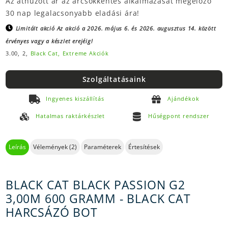
Az áthúzott ár az árcsökkentés alkalmazását megelőző
30 nap legalacsonyabb eladási ára!
Limitált akció
Az akció a 2026. május 6. és 2026. augusztus 14. között
érvényes vagy a készlet erejéig!
3.00,
2,
Black Cat,
Extreme Akciók
Szolgáltatásaink
Ingyenes kiszállítás
Ajándékok
Hatalmas raktárkészlet
Hűségpont rendszer
Leírás
Vélemények (2)
Paraméterek
Értesítések
BLACK CAT BLACK PASSION G2
3,00M 600 GRAMM - BLACK CAT
HARCSÁZÓ BOT