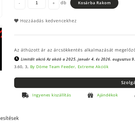
db
-
+
Kosárba Rakom
Hozzáadás kedvencekhez
Az áthúzott ár az árcsökkentés alkalmazását megelőz
Limitált akció
Az akció a 2025. január 4. és 2026. augusztus 9.
3.60,
3,
By Döme Team Feeder,
Extreme Akciók
Szolg
Ingyenes kiszállítás
Ajándékok
tesítések