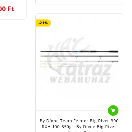
00 Ft
-21%
By Döme Team Feeder Big River 390
RXH 100-350g - By Döme Big River