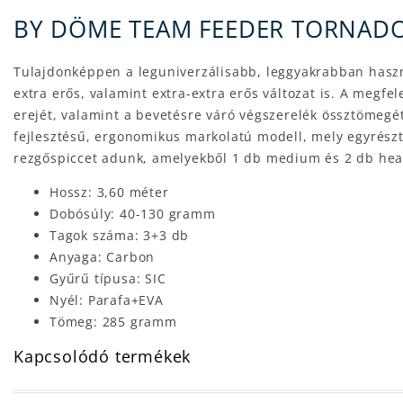
BY DÖME TEAM FEEDER TORNADO
Tulajdonképpen a leguniverzálisabb, leggyakrabban haszn
extra erős, valamint extra-extra erős változat is. A megf
erejét, valamint a bevetésre váró végszerelék össztömegé
fejlesztésű, ergonomikus markolatú modell, mely egyrészt 
rezgőspiccet adunk, amelyekből 1 db medium és 2 db hea
Hossz: 3,60 méter
Dobósúly: 40-130 gramm
Tagok száma: 3+3 db
Anyaga: Carbon
Gyűrű típusa: SIC
Nyél: Parafa+EVA
Tömeg: 285 gramm
Kapcsolódó termékek