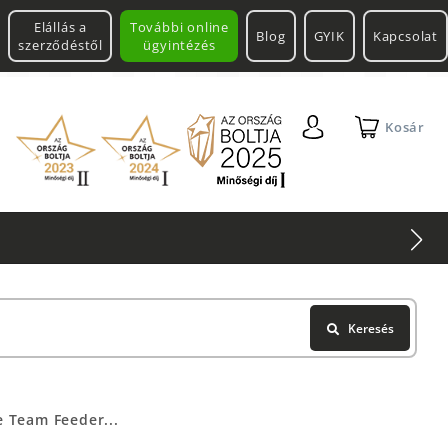
Elállás a
További online
Blog
GYIK
Kapcsolat
szerződéstől
ügyintézés
Kosár
Keresés
 Team Feeder...