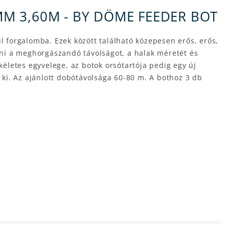
M 3,60M - BY DÖME FEEDER BOT
 forgalomba. Ezek között található közepesen erős, erős,
enni a meghorgászandó távolságot, a halak méretét és
életes egyvelege, az botok orsótartója pedig egy új
z ki. Az ajánlott dobótávolsága 60-80 m. A bothoz 3 db