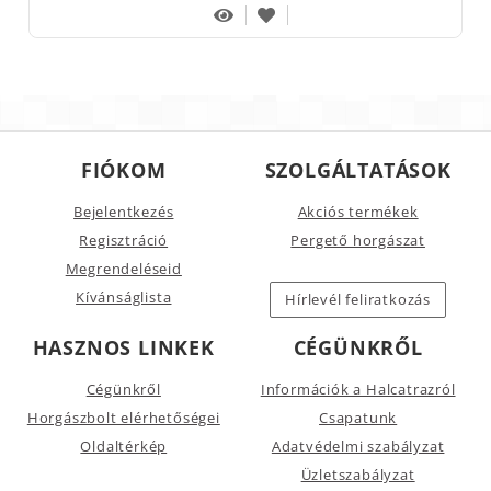
FIÓKOM
SZOLGÁLTATÁSOK
Bejelentkezés
Akciós termékek
Regisztráció
Pergető horgászat
Megrendeléseid
Kívánságlista
Hírlevél feliratkozás
HASZNOS LINKEK
CÉGÜNKRŐL
Cégünkről
Információk a Halcatrazról
Horgászbolt elérhetőségei
Csapatunk
Oldaltérkép
Adatvédelmi szabályzat
Üzletszabályzat