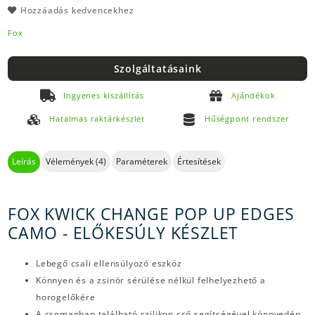
Hozzáadás kedvencekhez
Fox
Szolgáltatásaink
Ingyenes kiszállítás
Ajándékok
Hatalmas raktárkészlet
Hűségpont rendszer
Leírás
Vélemények (4)
Paraméterek
Értesítések
FOX KWICK CHANGE POP UP EDGES
CAMO - ELŐKESÚLY KÉSZLET
Lebegő csali ellensúlyozó eszköz
Könnyen és a zsinór sérülése nélkül felhelyezhető a
horogelőkére
A csomagban található szilikon cső segítségével könnyedén