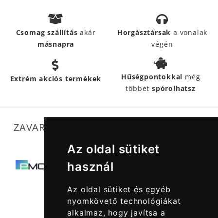
Csomag szállítás
akár
Horgásztársak
a vonalak
másnapra
végén
Hűségpontokkal
még
Extrém akciós termékek
többet
spórolhatsz
ZAVARTALAN MŰKÖDÉSÜNKET SEGÍTIK
Az oldal sütiket
használ
Az oldal sütiket és egyéb
nyomkövető technológiákat
alkalmaz, hogy javítsa a