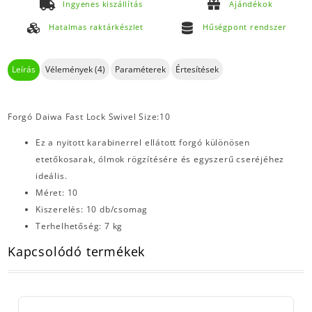
Ingyenes kiszállítás
Ajándékok
Hatalmas raktárkészlet
Hűségpont rendszer
Leírás
Vélemények (4)
Paraméterek
Értesítések
Forgó Daiwa Fast Lock Swivel Size:10
Ez a nyitott karabinerrel ellátott forgó különösen
etetőkosarak, ólmok rögzítésére és egyszerű cseréjéhez
ideális.
Méret: 10
Kiszerelés: 10 db/csomag
Terhelhetőség: 7 kg
Kapcsolódó termékek