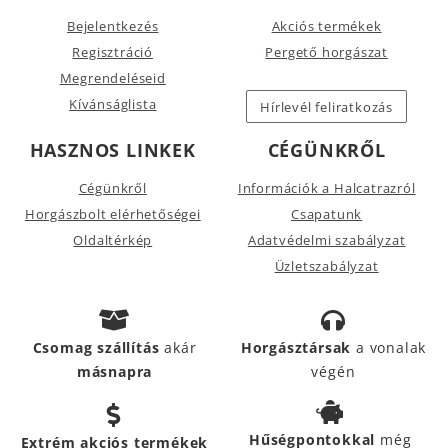
Bejelentkezés
Akciós termékek
Regisztráció
Pergető horgászat
Megrendeléseid
Kívánságlista
Hírlevél feliratkozás
HASZNOS LINKEK
CÉGÜNKRŐL
Cégünkről
Információk a Halcatrazról
Horgászbolt elérhetőségei
Csapatunk
Oldaltérkép
Adatvédelmi szabályzat
Üzletszabályzat
Csomag szállítás
akár
Horgásztársak
a vonalak
másnapra
végén
Hűségpontokkal
még
Extrém akciós termékek