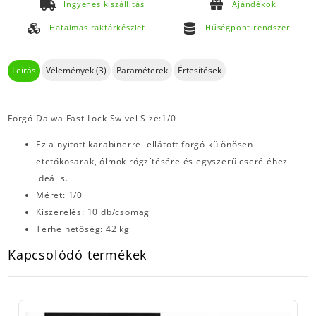
Ingyenes kiszállítás
Ajándékok
Hatalmas raktárkészlet
Hűségpont rendszer
Leírás
Vélemények (3)
Paraméterek
Értesítések
Forgó Daiwa Fast Lock Swivel Size:1/0
Ez a nyitott karabinerrel ellátott forgó különösen
etetőkosarak, ólmok rögzítésére és egyszerű cseréjéhez
ideális.
Méret: 1/0
Kiszerelés: 10 db/csomag
Terhelhetőség: 42 kg
Kapcsolódó termékek