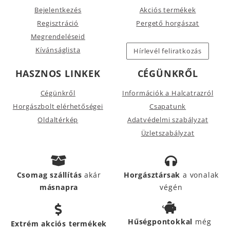
Bejelentkezés
Akciós termékek
Regisztráció
Pergető horgászat
Megrendeléseid
Kívánságlista
Hírlevél feliratkozás
HASZNOS LINKEK
CÉGÜNKRŐL
Cégünkről
Információk a Halcatrazról
Horgászbolt elérhetőségei
Csapatunk
Oldaltérkép
Adatvédelmi szabályzat
Üzletszabályzat
Csomag szállítás
akár
Horgásztársak
a vonalak
másnapra
végén
Hűségpontokkal
még
Extrém akciós termékek