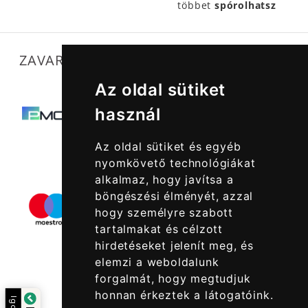
többet
spórolhatsz
ZAVARTALAN MŰKÖDÉSÜNKET SEGÍTIK
Az oldal sütiket
használ
Az oldal sütiket és egyéb
nyomkövető technológiákat
alkalmaz, hogy javítsa a
böngészési élményét, azzal
hogy személyre szabott
tartalmakat és célzott
hirdetéseket jelenít meg, és
elemzi a weboldalunk
forgalmát, hogy megtudjuk
honnan érkeztek a látogatóink.