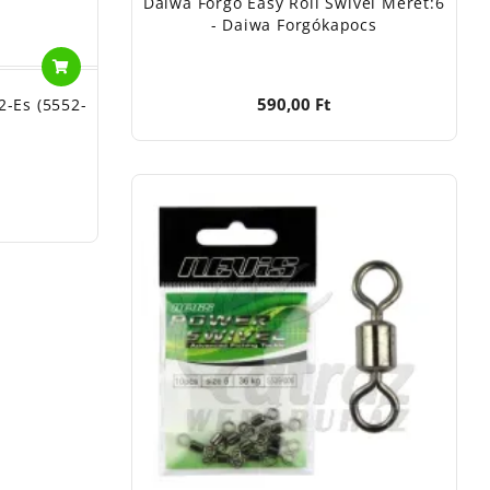
Daiwa Forgó Easy Roll Swivel Méret:6
- Daiwa Forgókapocs
590,00 Ft
2-Es (5552-