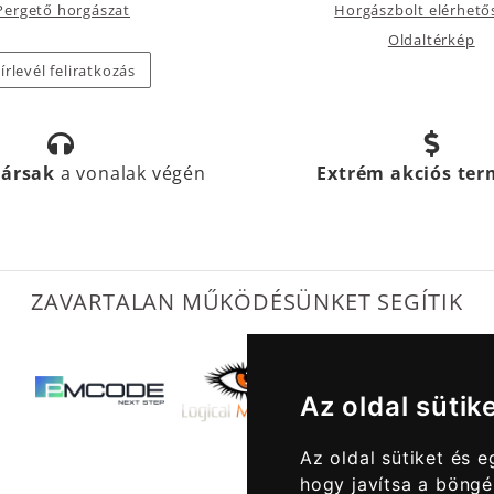
Pergető horgászat
Horgászbolt elérhető
Oldaltérkép
írlevél feliratkozás
társak
a vonalak végén
Extrém akciós te
ZAVARTALAN MŰKÖDÉSÜNKET SEGÍTIK
Az oldal sütik
Az oldal sütiket és 
hogy javítsa a böngé