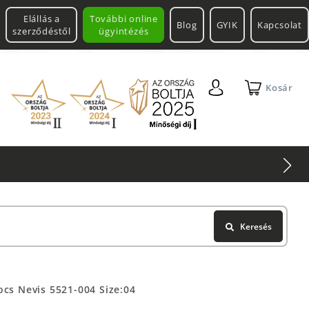
Elállás a
További online
Blog
GYIK
Kapcsolat
szerződéstől
ügyintézés
Kosár
Keresés
cs Nevis 5521-004 Size:04