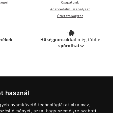
ségei
Csapatunk
Adatvédelmi szabályzat
Üzletszabályzat
rmékek
Hűségpontokkal
még többet
spórolhatsz
et használ
egyéb nyomkövető technológiákat alkalmaz,
szési élményét, azzal hogy személyre szabott