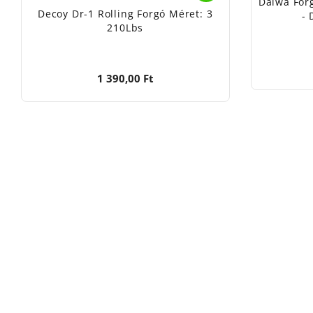
Daiwa Forg
Decoy Dr-1 Rolling Forgó Méret: 3
- 
210Lbs
1 390,00 Ft