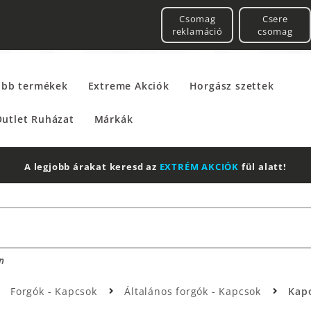
Csomag
Csere
reklamáció
csomag
űbb termékek
Extreme Akciók
Horgász szettek
utlet Ruházat
Márkák
A legjobb árakat keresd az
EXTRÉM AKCIÓK
fül alatt!
n
Forgók - Kapcsok
Általános forgók - Kapcsok
Kapo