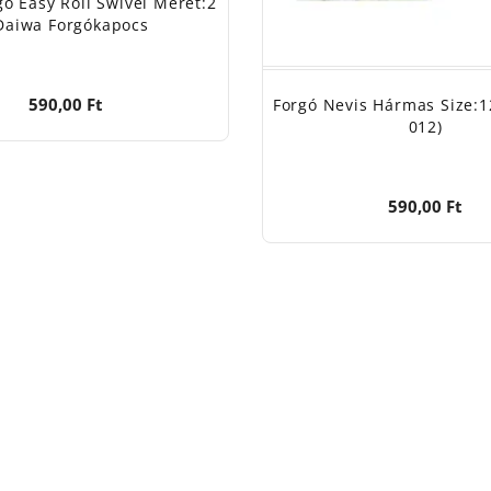
ó Easy Roll Swivel Méret:2
Daiwa Forgókapocs
590,00 Ft
Forgó Nevis Hármas Size:1
012)
590,00 Ft