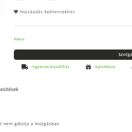
Hozzáadás kedvencekhez
Nevis
Szolg
Ingyenes kiszállítás
Ajándékok
tesítések
it nem gátolja a mozgásban