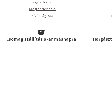
Regisztráció
Megrendeléseid
Kívánságlista
H
Csomag szállítás
akár
másnapra
Horgász