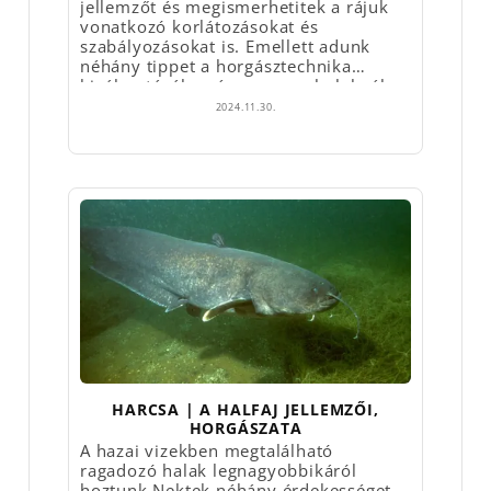
jellemzőt és megismerhetitek a rájuk
vonatkozó korlátozásokat és
szabályozásokat is. Emellett adunk
néhány tippet a horgásztechnika
kiválasztásához és az egyes halaknál
bevált etetési módszerekről is.
2024.11.30.
HARCSA | A HALFAJ JELLEMZŐI,
HORGÁSZATA
A hazai vizekben megtalálható
ragadozó halak legnagyobbikáról
hoztunk Nektek néhány érdekességet.