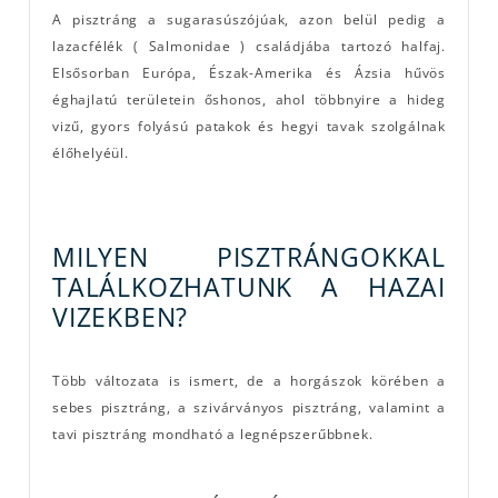
A pisztráng a sugarasúszójúak, azon belül pedig a
lazacfélék ( Salmonidae ) családjába tartozó halfaj.
Elsősorban Európa, Észak-Amerika és Ázsia hűvös
éghajlatú területein őshonos, ahol többnyire a hideg
vizű, gyors folyású patakok és hegyi tavak szolgálnak
élőhelyéül.
MILYEN PISZTRÁNGOKKAL
TALÁLKOZHATUNK A HAZAI
VIZEKBEN?
Több változata is ismert, de a horgászok körében a
sebes pisztráng, a szivárványos pisztráng, valamint a
tavi pisztráng mondható a legnépszerűbbnek.