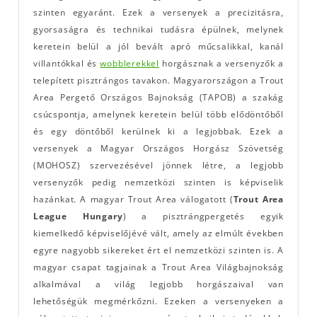
szinten egyaránt. Ezek a versenyek a precizitásra,
gyorsaságra és technikai tudásra épülnek, melynek
keretein belül a jól bevált apró műcsalikkal, kanál
villantókkal és
wobblerekkel
horgásznak a versenyzők a
telepített pisztrángos tavakon. Magyarországon a Trout
Area Pergető Országos Bajnokság (TAPOB) a szakág
csúcspontja, amelynek keretein belül több elődöntőből
és egy döntőből kerülnek ki a legjobbak. Ezek a
versenyek a Magyar Országos Horgász Szövetség
(MOHOSZ) szervezésével jönnek létre, a legjobb
versenyzők pedig nemzetközi szinten is képviselik
hazánkat. A magyar Trout Area válogatott (
Trout Area
League Hungary
) a pisztrángpergetés egyik
kiemelkedő képviselőjévé vált, amely az elmúlt években
egyre nagyobb sikereket ért el nemzetközi szinten is. A
magyar csapat tagjainak a Trout Area Világbajnokság
alkalmával a világ legjobb horgászaival van
lehetőségük megmérkőzni. Ezeken a versenyeken a