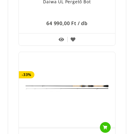
Daiwa UL Pergető Bot
64 990,00 Ft
/ db
-33%