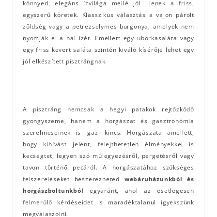
könnyed, elegáns ízvilága mellé jól illenek a friss,
egyszerű köretek. Klasszikus választás a vajon párolt
zöldség vagy a petrezselymes burgonya, amelyek nem
nyomják el a hal ízét. Emellett egy uborkasaláta vagy
egy friss kevert saláta szintén kiváló kísérője lehet egy
jól elkészített pisztrángnak.
A pisztráng nemcsak a hegyi patakok rejtőzködő
gyöngyszeme, hanem a horgászat és gasztronómia
szerelmeseinek is igazi kincs. Horgászata amellett,
hogy kihívást jelent, felejthetetlen élményekkel is
kecsegtet, legyen szó műlegyezésről, pergetésről vagy
tavon történő pecáról. A horgászatához szükséges
felszereléseket beszerezheted
webáruházunkból és
horgászboltunkból
egyaránt, ahol az esetlegesen
felmerülő kérdéseidet is maradéktalanul igyekszünk
megválaszolni.