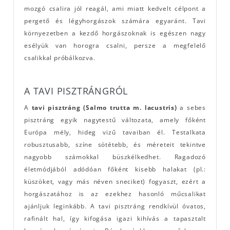
mozgó csalira jól reagál, ami miatt kedvelt célpont a
pergető és légyhorgászok számára egyaránt. Tavi
környezetben a kezdő horgászoknak is egészen nagy
esélyük van horogra csalni, persze a megfelelő
csalikkal próbálkozva.
A TAVI PISZTRÁNGRÓL
A
tavi pisztráng (Salmo trutta m. lacustris)
a sebes
pisztráng egyik nagytestű változata, amely főként
Európa mély, hideg vizű tavaiban él. Testalkata
robusztusabb, színe sötétebb, és méreteit tekintve
nagyobb számokkal büszkélkedhet. Ragadozó
életmódjából adódóan főként kisebb halakat (pl.:
küszöket, vagy más néven sneciket) fogyaszt, ezért a
horgászatához is az ezekhez hasonló műcsalikat
ajánljuk leginkább. A tavi pisztráng rendkívül óvatos,
rafinált hal, így kifogása igazi kihívás a tapasztalt