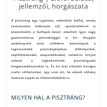
jellemzői, horgászata
A pisztráng egy izgalmas, sokoldalú halfaj, amely
természetes élőhelyén túl, sportértékével is
kiemelkedik a halfajok közül, emellett igen nagy
gasztronómiai jelentőséggel is bír. Horgász
webshopunk ezen cikkében bemutatjuk a
legismertebb pisztrángfajokat, élőhelyeiket,
táplálkozásukat, szaporodásukat, valamint leírjuk
nektek a legkedveltebb pisztrángozós
horgászmódszereket is. És ha már sikerült horogra
csalni célhalunkat, úgy nem árt, ha adunk néhány
hasznos tippet az elkészítésükhöz is.
MILYEN HAL A PISZTRÁNG?