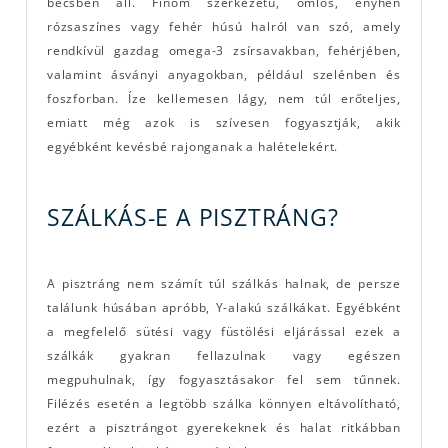
becsben áll. Finom szerkezetű, omlós, enyhén
rózsaszínes vagy fehér húsú halról van szó, amely
rendkívül gazdag omega-3 zsírsavakban, fehérjében,
valamint ásványi anyagokban, például szelénben és
foszforban. Íze kellemesen lágy, nem túl erőteljes,
emiatt még azok is szívesen fogyasztják, akik
egyébként kevésbé rajonganak a halételekért.
SZÁLKÁS-E A PISZTRÁNG?
A pisztráng nem számít túl szálkás halnak, de persze
találunk húsában apróbb, Y-alakú szálkákat. Egyébként
a megfelelő sütési vagy füstölési eljárással ezek a
szálkák gyakran fellazulnak vagy egészen
megpuhulnak, így fogyasztásakor fel sem tűnnek.
Filézés esetén a legtöbb szálka könnyen eltávolítható,
ezért a pisztrángot gyerekeknek és halat ritkábban