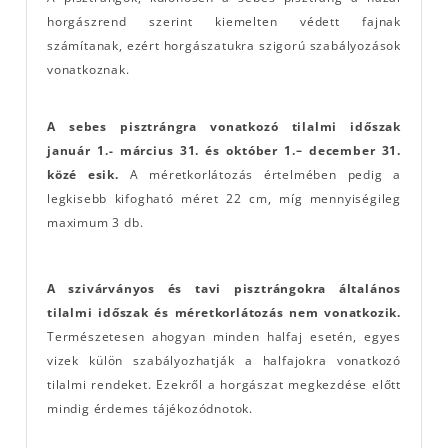
horgászrend szerint kiemelten védett fajnak
számítanak, ezért horgászatukra szigorú szabályozások
vonatkoznak.
A sebes pisztrángra vonatkozó tilalmi időszak
január 1.- március 31. és október 1.– december 31.
közé esik.
A méretkorlátozás értelmében pedig a
legkisebb kifogható méret 22 cm, míg mennyiségileg
maximum 3 db.
A szivárványos és tavi pisztrángokra általános
tilalmi időszak és méretkorlátozás nem vonatkozik.
Természetesen ahogyan minden halfaj esetén, egyes
vizek külön szabályozhatják a halfajokra vonatkozó
tilalmi rendeket. Ezekről a horgászat megkezdése előtt
mindig érdemes tájékozódnotok.