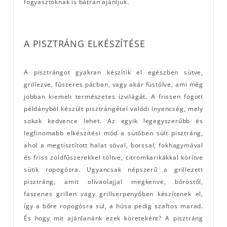
fogyasztóknak is bátran ajánljuk.
A PISZTRÁNG ELKÉSZÍTÉSE
A pisztrángot gyakran készítik el egészben sütve,
grillezve, fűszeres pácban, vagy akár füstölve, ami még
jobban kiemeli természetes ízvilágát. A frissen fogott
példányból készült pisztrángétel valódi ínyencség, mely
sokak kedvence lehet. Az egyik legegyszerűbb és
legfinomabb elkészítési mód a sütőben sült pisztráng,
ahol a megtisztított halat sóval, borssal, fokhagymával
és friss zöldfűszerekkel töltve, citromkarikákkal körítve
sütik ropogósra. Ugyancsak népszerű a grillezett
pisztráng, amit olívaolajjal megkenve, bőröstől,
faszenes grillen vagy grillserpenyőben készítenek el,
így a bőre ropogósra sül, a húsa pedig szaftos marad.
És hogy mit ajánlanánk ezek köreteként? A pisztráng