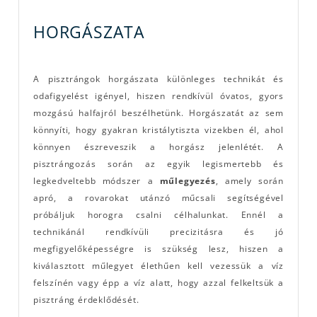
HORGÁSZATA
A pisztrángok horgászata különleges technikát és
odafigyelést igényel, hiszen rendkívül óvatos, gyors
mozgású halfajról beszélhetünk. Horgászatát az sem
könnyíti, hogy gyakran kristálytiszta vizekben él, ahol
könnyen észreveszik a horgász jelenlétét. A
pisztrángozás során az egyik legismertebb és
legkedveltebb módszer a
műlegyezés
, amely során
apró, a rovarokat utánzó műcsali segítségével
próbáljuk horogra csalni célhalunkat. Ennél a
technikánál rendkívüli precizitásra és jó
megfigyelőképességre is szükség lesz, hiszen a
kiválasztott műlegyet élethűen kell vezessük a víz
felszínén vagy épp a víz alatt, hogy azzal felkeltsük a
pisztráng érdeklődését.