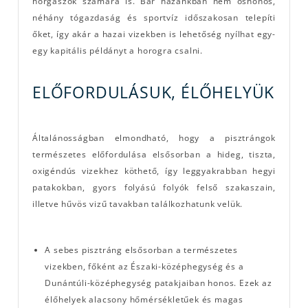
horgászok számára is. Bár hazánkban nem őshonos,
néhány tógazdaság és sportvíz időszakosan telepíti
őket, így akár a hazai vizekben is lehetőség nyílhat egy-
egy kapitális példányt a horogra csalni.
ELŐFORDULÁSUK, ÉLŐHELYÜK
Általánosságban elmondható, hogy a pisztrángok
természetes előfordulása elsősorban a hideg, tiszta,
oxigéndús vizekhez köthető, így leggyakrabban hegyi
patakokban, gyors folyású folyók felső szakaszain,
illetve hűvös vizű tavakban találkozhatunk velük.
A sebes pisztráng elsősorban a természetes
vizekben, főként az Északi-középhegység és a
Dunántúli-középhegység patakjaiban honos. Ezek az
élőhelyek alacsony hőmérsékletűek és magas