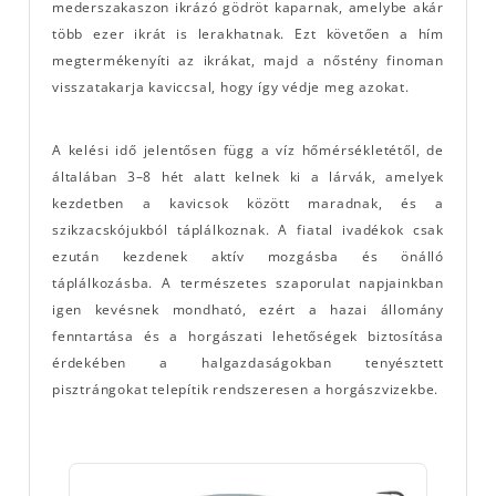
mederszakaszon ikrázó gödröt kaparnak, amelybe akár
több ezer ikrát is lerakhatnak. Ezt követően a hím
megtermékenyíti az ikrákat, majd a nőstény finoman
visszatakarja kaviccsal, hogy így védje meg azokat.
A kelési idő jelentősen függ a víz hőmérsékletétől, de
általában 3–8 hét alatt kelnek ki a lárvák, amelyek
kezdetben a kavicsok között maradnak, és a
szikzacskójukból táplálkoznak. A fiatal ivadékok csak
ezután kezdenek aktív mozgásba és önálló
táplálkozásba. A természetes szaporulat napjainkban
igen kevésnek mondható, ezért a hazai állomány
fenntartása és a horgászati lehetőségek biztosítása
érdekében a halgazdaságokban tenyésztett
pisztrángokat telepítik rendszeresen a horgászvizekbe.