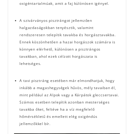
oxigéntartalmúak, amit a faj különösen igényel.
A szivárványos pisztrángot jellemzően
halgazdaságokban tenyésztik, valamint
rendszeresen telepítik tavakba és horgásztavakba.
Ennek köszönhetően a hazai horgászok számára is
könnyen elérhető, különösen a pisztrángos
tavakban, ahol ezek célzott horgászata is
lehetséges.
A tavi pisztráng esetében már elmondhatjuk, hogy
inkább a magashegységek hűvös, mély tavaiban él,
mint például az Alpok vagy a Kárpátok gleccsertavai.
Számos esetben telepítik azonban mesterséges
tavakba őket, feltéve ha a víz megfelelő
hőmérsékletű és emellett elég oxigéndús
jellemzőkkel bír.