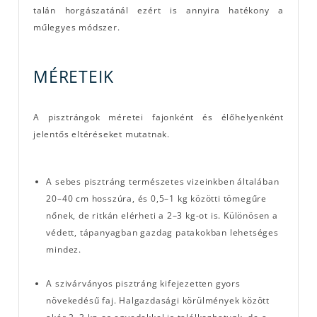
talán horgászatánál ezért is annyira hatékony a
műlegyes módszer.
MÉRETEIK
A pisztrángok méretei fajonként és élőhelyenként
jelentős eltéréseket mutatnak.
A sebes pisztráng természetes vizeinkben általában
20–40 cm hosszúra, és 0,5–1 kg közötti tömegűre
nőnek, de ritkán elérheti a 2–3 kg-ot is. Különösen a
védett, tápanyagban gazdag patakokban lehetséges
mindez.
A szivárványos pisztráng kifejezetten gyors
növekedésű faj. Halgazdasági körülmények között