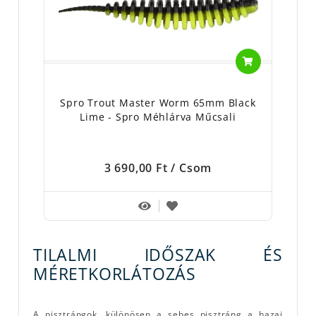
Spro Trout Master Worm 65mm Black
Lime - Spro Méhlárva Műcsali
3 690,00 Ft
/ Csom
TILALMI IDŐSZAK ÉS
MÉRETKORLÁTOZÁS
A pisztrángok, különösen a sebes pisztráng a hazai