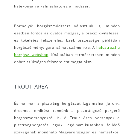
hatékonyan alkalmazható ez a módszer.
Bármelyik horgászmódszert választjuk is, minden
esetben fontos az óvatos mozgás, a precíz kivitelezés,
és tökéletes felszerelés. Ezek összessége példátlan
horgászélményt garantálhat számunkra. A
halcatraz.hu
horgász webshop
kínálatában természetesen minden
ehhez szükséges felszerelést megtalálsz.
TROUT AREA
És ha már a pisztráng horgászat izgalmainál járunk,
érdemes említést tennünk a pisztrángozó pergető
horgászversenyekről is. A Trout Area versenyek a
pisztrángpergetés egyik legdinamikusabban fejlődő
szakágának mondható Magyarországon és nemzetközi