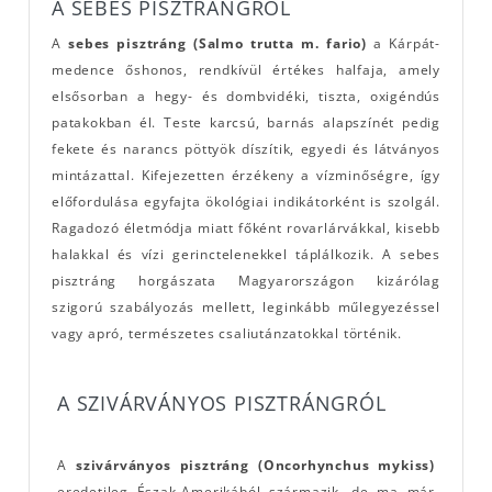
A SEBES PISZTRÁNGRÓL
A
sebes pisztráng (Salmo trutta m. fario)
a Kárpát-
medence őshonos, rendkívül értékes halfaja, amely
elsősorban a hegy- és dombvidéki, tiszta, oxigéndús
patakokban él. Teste karcsú, barnás alapszínét pedig
fekete és narancs pöttyök díszítik, egyedi és látványos
mintázattal. Kifejezetten érzékeny a vízminőségre, így
előfordulása egyfajta ökológiai indikátorként is szolgál.
Ragadozó életmódja miatt főként rovarlárvákkal, kisebb
halakkal és vízi gerinctelenekkel táplálkozik. A sebes
pisztráng horgászata Magyarországon kizárólag
szigorú szabályozás mellett, leginkább műlegyezéssel
vagy apró, természetes csaliutánzatokkal történik.
A SZIVÁRVÁNYOS PISZTRÁNGRÓL
A
szivárványos pisztráng (Oncorhynchus mykiss)
eredetileg Észak-Amerikából származik, de ma már