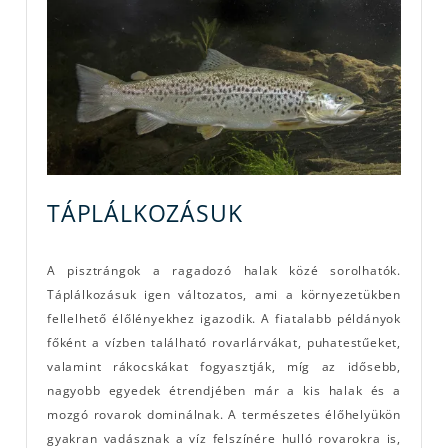
TÁPLÁLKOZÁSUK
A pisztrángok a ragadozó halak közé sorolhatók.
Táplálkozásuk igen változatos, ami a környezetükben
fellelhető élőlényekhez igazodik. A fiatalabb példányok
főként a vízben található rovarlárvákat, puhatestűeket,
valamint rákocskákat fogyasztják, míg az idősebb,
nagyobb egyedek étrendjében már a kis halak és a
mozgó rovarok dominálnak. A természetes élőhelyükön
gyakran vadásznak a víz felszínére hulló rovarokra is,