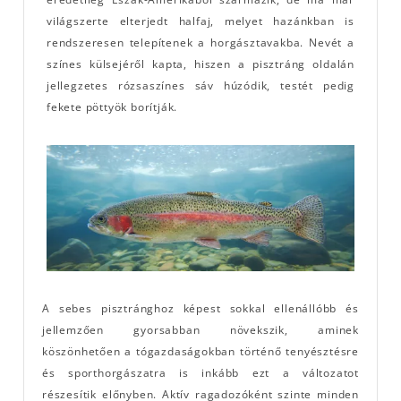
világszerte elterjedt halfaj, melyet hazánkban is
rendszeresen telepítenek a horgásztavakba. Nevét a
színes külsejéről kapta, hiszen a pisztráng oldalán
jellegzetes rózsaszínes sáv húzódik, testét pedig
fekete pöttyök borítják.
A sebes pisztránghoz képest sokkal ellenállóbb és
jellemzően gyorsabban növekszik, aminek
köszönhetően a tógazdaságokban történő tenyésztésre
és sporthorgászatra is inkább ezt a változatot
részesítik előnyben. Aktív ragadozóként szinte minden