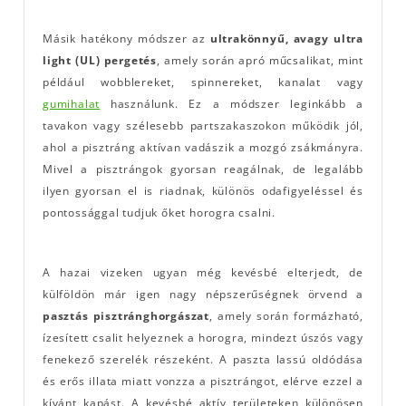
Másik hatékony módszer az
ultrakönnyű, avagy ultra
light (UL) pergetés
, amely során apró műcsalikat, mint
például wobblereket, spinnereket, kanalat vagy
gumihalat
használunk. Ez a módszer leginkább a
tavakon vagy szélesebb partszakaszokon működik jól,
ahol a pisztráng aktívan vadászik a mozgó zsákmányra.
Mivel a pisztrángok gyorsan reagálnak, de legalább
ilyen gyorsan el is riadnak, különös odafigyeléssel és
pontossággal tudjuk őket horogra csalni.
A hazai vizeken ugyan még kevésbé elterjedt, de
külföldön már igen nagy népszerűségnek örvend a
pasztás pisztránghorgászat
, amely során formázható,
ízesített csalit helyeznek a horogra, mindezt úszós vagy
fenekező szerelék részeként. A paszta lassú oldódása
és erős illata miatt vonzza a pisztrángot, elérve ezzel a
kívánt kapást. A kevésbé aktív területeken különösen