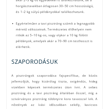
akár 2–3 kg-os egyedekkel is találkozhatunk, de a
horgásztavakban átlagosan 30–50 cm hosszúságú,
és 1–2 kg súlyú példányokkal találkozhatunk.
Egyértelműen a tavi pisztráng számít a legnagyobb
méretű változatnak. Természetes élőhelyein nem
ritkák az 5–10 kg-os, vagy olykor a 10 kg fölötti
példányok, amelyek akár a 70–90 cm testhosszt is
elérhetik.
SZAPORODÁSUK
A pisztrángok szaporodása fajspecifikus, de közös
jellemzőjük, hogy kizárólag tiszta, oxigéndús, hideg
vizekben képesek természetes úton ívni. A sebes
pisztráng és a tavi pisztráng általában ősszel, míg a
szivárványos pisztráng többnyire kora tavasszal ívik. A
nőstények az ívási időszakban sekély, kavicsos