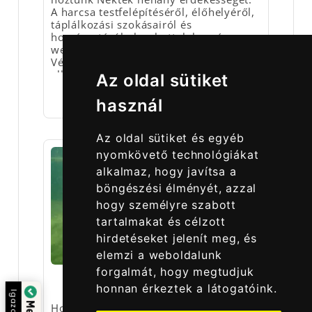
A harcsa testfelépítéséről, élőhelyéről,
táplálkozási szokásairól és
horgászatáról olvashattok horgász
webáruházunk legújabb cikkében.
Végezetül pedig a harcsa húsának
elkészítéséhez is hoztunk egy-két
Az oldal sütiket
javaslatot számotokra.
2025.02.10.
használ
Az oldal sütiket és egyéb
nyomkövető technológiákat
alkalmaz, hogy javítsa a
böngészési élményét, azzal
hogy személyre szabott
tartalmakat és célzott
hirdetéseket jelenít meg, és
elemzi a weboldalunk
forgalmát, hogy megtudjuk
BALIN | A HALFAJ JELLEMZŐI,
honnan érkeztek a látogatóink.
HORGÁSZATA
Igazolta:
Horgász webshopunk legújabb