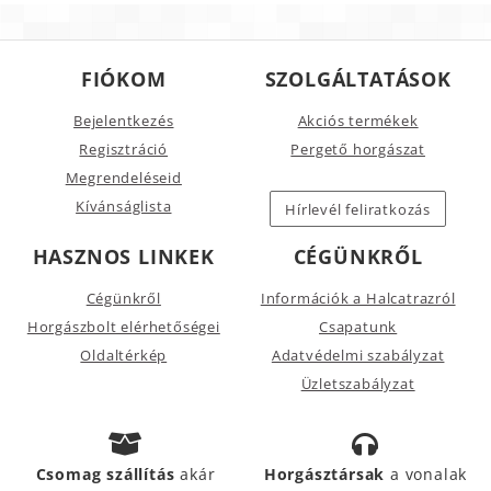
FIÓKOM
SZOLGÁLTATÁSOK
Bejelentkezés
Akciós termékek
Regisztráció
Pergető horgászat
Megrendeléseid
Kívánságlista
Hírlevél feliratkozás
HASZNOS LINKEK
CÉGÜNKRŐL
Cégünkről
Információk a Halcatrazról
Horgászbolt elérhetőségei
Csapatunk
Oldaltérkép
Adatvédelmi szabályzat
Üzletszabályzat
Csomag szállítás
akár
Horgásztársak
a vonalak