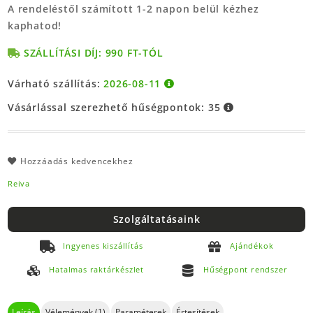
A rendeléstől számított 1-2 napon belül kézhez
kaphatod!
SZÁLLÍTÁSI DÍJ: 990 FT-TÓL
Várható szállítás:
2026-08-11
Vásárlással szerezhető hűségpontok:
35
Hozzáadás kedvencekhez
Reiva
Szolgáltatásaink
Ingyenes kiszállítás
Ajándékok
Hatalmas raktárkészlet
Hűségpont rendszer
Leírás
Vélemények (1)
Paraméterek
Értesítések