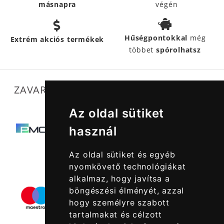
másnapra
végén
Hűségpontokkal
még
Extrém akciós termékek
többet
spórolhatsz
ZAVARTALAN MŰKÖDÉSÜNKET SEGÍTIK
Az oldal sütiket
használ
Az oldal sütiket és egyéb
nyomkövető technológiákat
alkalmaz, hogy javítsa a
böngészési élményét, azzal
hogy személyre szabott
tartalmakat és célzott