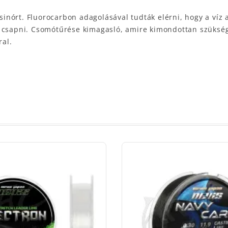
sinórt. Fluorocarbon adagolásával tudták elérni, hogy a víz a
k csapni. Csomótűrése kimagasló, amire kimondottan szükség
ral.