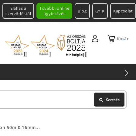
Elállás a
További online
Blog
GYIK
Kapcsolat
szerződéstől
ügyintézés
Kosár
Keresés
ron 50m 0,16mm...