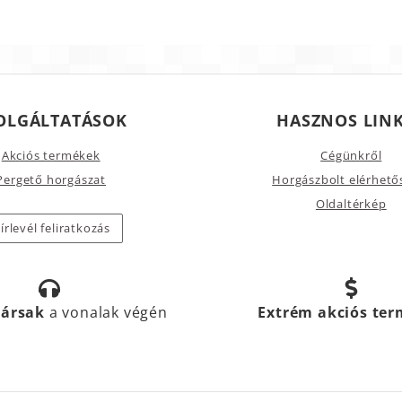
OLGÁLTATÁSOK
HASZNOS LIN
Akciós termékek
Cégünkről
Pergető horgászat
Horgászbolt elérhető
Oldaltérkép
írlevél feliratkozás
társak
a vonalak végén
Extrém akciós te