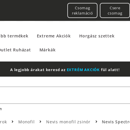
Csomag
Csere
reklamáció
csomag
űbb termékek
Extreme Akciók
Horgász szettek
utlet Ruházat
Márkák
A legjobb árakat keresd az
EXTRÉM AKCIÓK
fül alatt!
n
órok
Monofil
Nevis monofil zsinór
Nevis Spect