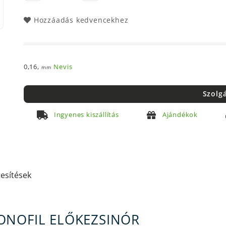
Hozzáadás kedvencekhez
0,16,
Nevis
mm
Szolg
Ingyenes kiszállítás
Ajándékok
tesítések
ONOFIL ELŐKEZSINÓR