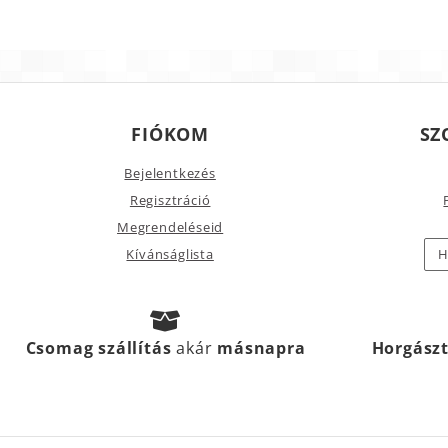
FIÓKOM
SZ
Bejelentkezés
Regisztráció
Megrendeléseid
Kívánságlista
H
Csomag szállítás
akár
másnapra
Horgász