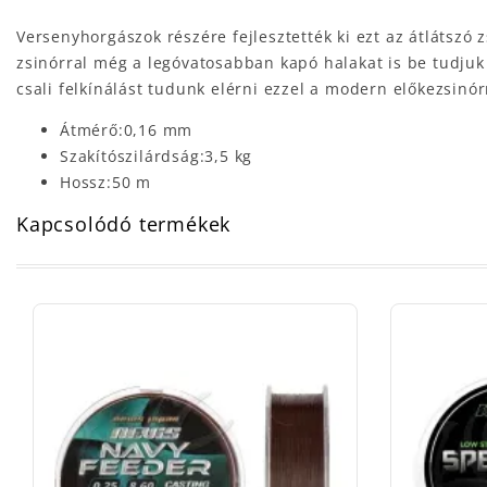
Versenyhorgászok részére fejlesztették ki ezt az átlátszó z
zsinórral még a legóvatosabban kapó halakat is be tudju
csali felkínálást tudunk elérni ezzel a modern előkezsinór
Átmérő:0,16 mm
Szakítószilárdság:3,5 kg
Hossz:50 m
Kapcsolódó termékek