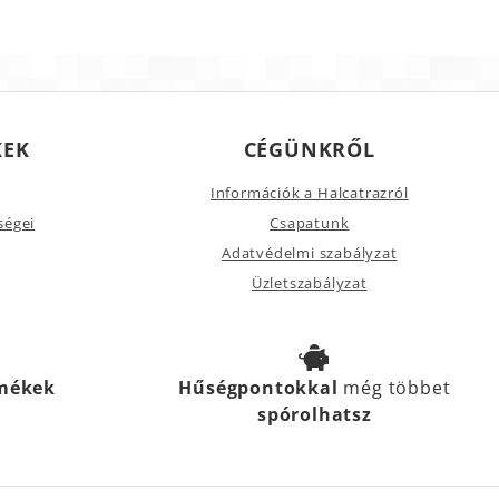
KEK
CÉGÜNKRŐL
Információk a Halcatrazról
ségei
Csapatunk
Adatvédelmi szabályzat
Üzletszabályzat
rmékek
Hűségpontokkal
még többet
spórolhatsz