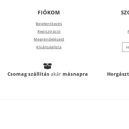
FIÓKOM
SZ
Bejelentkezés
Regisztráció
Megrendeléseid
Kívánságlista
H
Csomag szállítás
akár
másnapra
Horgász