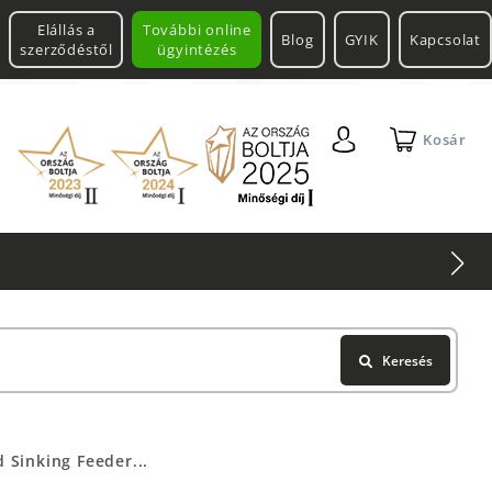
Elállás a
További online
Blog
GYIK
Kapcsolat
szerződéstől
ügyintézés
Kosár
Keresés
 Sinking Feeder...