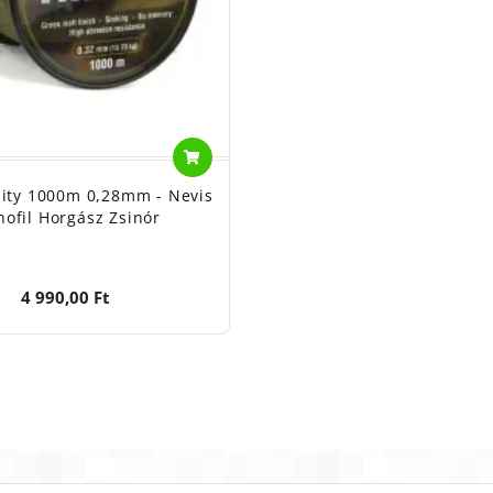
nity 1000m 0,28mm - Nevis
ofil Horgász Zsinór
4 990,00 Ft