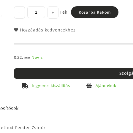
Tek
-
+
Kosárba Rakom
Hozzáadás kedvencekhez
0,22,
Nevis
mm
Szolg
Ingyenes kiszállítás
Ajándékok
tesítések
Method Feeder Zsinór