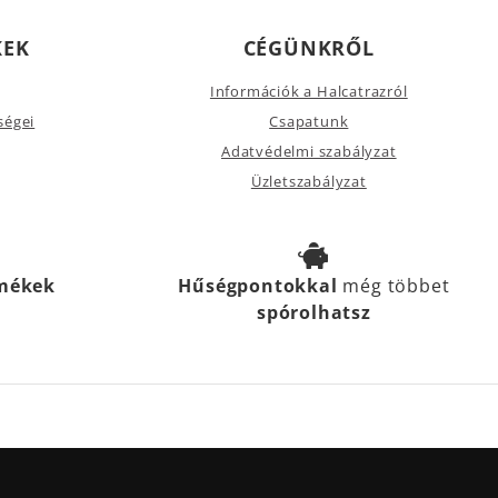
KEK
CÉGÜNKRŐL
Információk a Halcatrazról
ségei
Csapatunk
Adatvédelmi szabályzat
Üzletszabályzat
rmékek
Hűségpontokkal
még többet
spórolhatsz