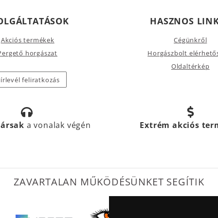
OLGÁLTATÁSOK
HASZNOS LIN
Akciós termékek
Cégünkről
Pergető horgászat
Horgászbolt elérhető
Oldaltérkép
írlevél feliratkozás
társak
a vonalak végén
Extrém akciós te
ZAVARTALAN MŰKÖDÉSÜNKET SEGÍTIK