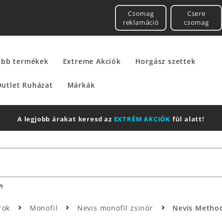
Csomag
Csere
reklamáció
csomag
űbb termékek
Extreme Akciók
Horgász szettek
utlet Ruházat
Márkák
A legjobb árakat keresd az
EXTRÉM AKCIÓK
fül alatt!
n
rok
Monofil
Nevis monofil zsinór
Nevis Method