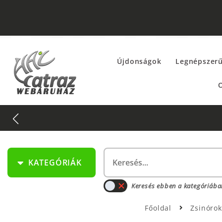
Újdonságok
Legnépszer
O
KATEGÓRIÁK
Keresés ebben a kategóriába
Főoldal
Zsinóro