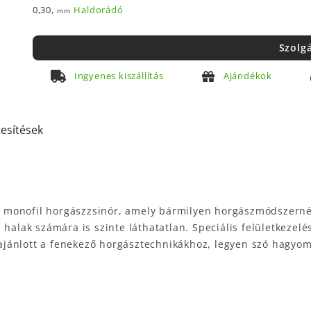
0,30,
Haldorádó
mm
Szolg
Ingyenes kiszállítás
Ajándékok
tesítések
 monofil horgászzsinór, amely bármilyen horgászmódszerné
 halak számára is szinte láthatatlan. Speciális felületkeze
n ajánlott a fenekező horgásztechnikákhoz, legyen szó hagyo