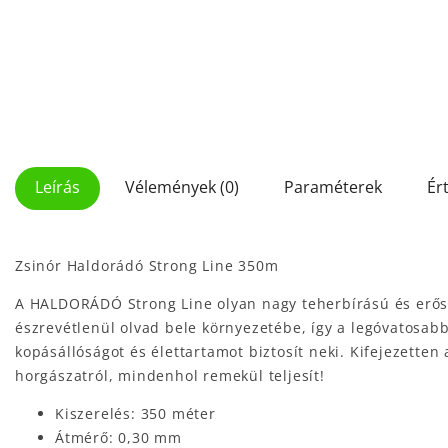
Leírás
Vélemények (0)
Paraméterek
Ér
Zsinór Haldorádó Strong Line 350m
A HALDORÁDÓ Strong Line olyan nagy teherbírású és erős
észrevétlenül olvad bele környezetébe, így a legóvatosabb
kopásállóságot és élettartamot biztosít neki. Kifejezette
horgászatról, mindenhol remekül teljesít!
Kiszerelés: 350 méter
Átmérő: 0,30 mm