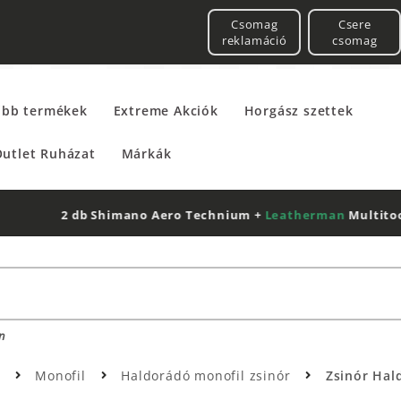
Csomag
Csere
reklamáció
csomag
űbb termékek
Extreme Akciók
Horgász szettek
utlet Ruházat
Márkák
2 db Shimano Aero Technium +
Leatherman
Multitool
n
k
Monofil
Haldorádó monofil zsinór
Zsinór Hal