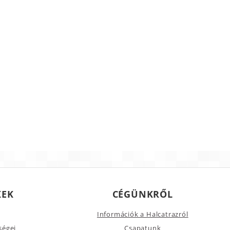
KEK
CÉGÜNKRŐL
Információk a Halcatrazról
ségei
Csapatunk