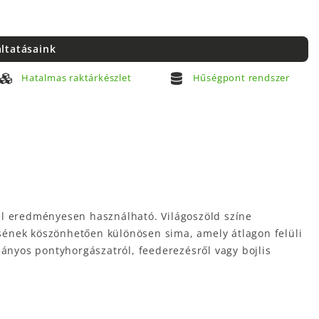
áltatásaink
Hatalmas raktárkészlet
Hűségpont rendszer
l eredményesen használható. Világoszöld színe
lésének köszönhetően különösen sima, amely átlagon felüli
mányos pontyhorgászatról, feederezésről vagy bojlis