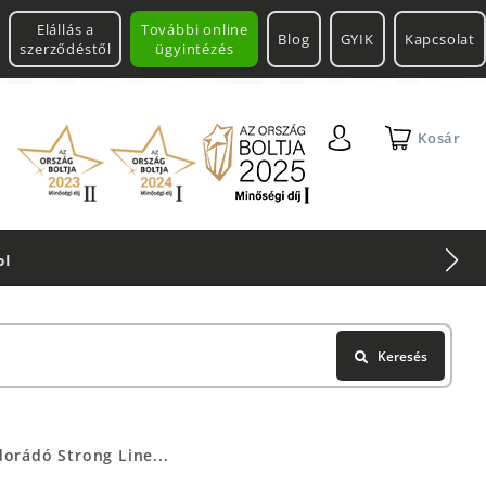
Elállás a
További online
Blog
GYIK
Kapcsolat
szerződéstől
ügyintézés
Kosár
Keresés
dorádó Strong Line...