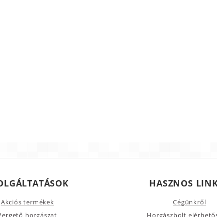
OLGÁLTATÁSOK
HASZNOS LIN
Akciós termékek
Cégünkről
Pergető horgászat
Horgászbolt elérhető