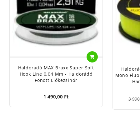
Haldorádó MAX Braxx Super Soft
Haldorá
Hook Line 0,04 Mm - Haldorádó
Mono Fluo
Fonott Előkezsinór
- Ha
1 490,00 Ft
3 990