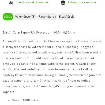
Hatalmas raktárkészlet
Hűségpont rendszer
Leírás
Vélemények (8)
Paraméterek
Értesítések
Zsinór Carp Expert UV Protection 1000m 0,30mm
A monofil zsinóroknál rendkívül fontos szempont a kopásállóság és
a környezet hatásaival szembeni ellenállóképesség. Nagyobb
tavaink sóderes, homokos talaja ugyanis rendkívüli módon próbára
teszik a zsinórt. A monofil zsinórok közül a keményebbek azok,
amelyek jobban bírják a komolyabb terheléseket. A Carp Expert
zsinór UV-elleni védelmet biztosító bevonattal rendelkezik, a
napfény károsító hatásának sokáig ellenáll, jelentősen megnövelve
ezzel a zsinór élettartamát. Alkalmazhatjuk finom és nehéz
pontyozásra is, mert 0,17 mm-től 0,45 mm-ig minden méretben
kapható.
Hossz: 1000 méter