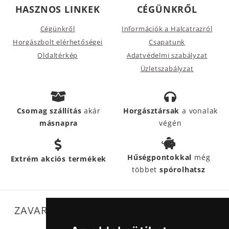
HASZNOS LINKEK
CÉGÜNKRŐL
Cégünkről
Információk a Halcatrazról
Horgászbolt elérhetőségei
Csapatunk
Oldaltérkép
Adatvédelmi szabályzat
Üzletszabályzat
Csomag szállítás
akár
Horgásztársak
a vonalak
másnapra
végén
Hűségpontokkal
még
Extrém akciós termékek
többet
spórolhatsz
ZAVARTALAN MŰKÖDÉSÜNKET SEGÍTIK