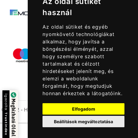
Az oldal sütiket
használ
Az oldal sütiket és egyéb
nyomkövető technológiákat
alkalmaz, hogy javítsa a
böngészési élményét, azzal
hogy személyre szabott
tartalmakat és célzott
hirdetéseket jelenít meg, és
elemzi a weboldalunk
forgalmát, hogy megtudjuk
honnan érkeztek a látogatóink.
Igazolta:
Megbízható Oldal
Elfogadom
© 2022 -
Halcatraz Kft.
Trustindex
Beállítások megváltoztatása
Kapcsolatfelvétel