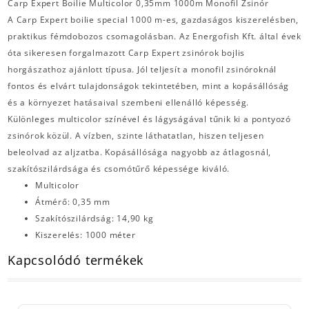
Carp Expert Boilie Multicolor 0,35mm 1000m Monofil Zsinór
A Carp Expert boilie special 1000 m-es, gazdaságos kiszerelésben,
praktikus fémdobozos csomagolásban. Az Energofish Kft. által évek
óta sikeresen forgalmazott Carp Expert zsinórok bojlis
horgászathoz ajánlott típusa. Jól teljesít a monofil zsinóroknál
fontos és elvárt tulajdonságok tekintetében, mint a kopásállóság
és a környezet hatásaival szembeni ellenálló képesség.
Különleges multicolor színével és lágyságával tűnik ki a pontyozó
zsinórok közül. A vízben, szinte láthatatlan, hiszen teljesen
beleolvad az aljzatba. Kopásállósága nagyobb az átlagosnál,
szakítószilárdsága és csomótűrő képessége kiváló.
Multicolor
Átmérő: 0,35 mm
Szakítószilárdság: 14,90 kg
Kiszerelés: 1000 méter
Kapcsolódó termékek