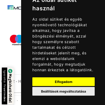
használ
Az oldal sütiket és egyéb
nyomkövető technológiákat
alkalmaz, hogy javítsa a
böngészési élményét, azzal
hogy személyre szabott
tartalmakat és célzott
hirdetéseket jelenít meg, és
elemzi a weboldalunk
forgalmát, hogy megtudjuk
honnan érkeztek a látogatóink.
Igazolta:
Megbízható Oldal
© 2022 -
Halcatraz Kft.
Elfogadom
Trustindex
Beállítások megváltoztatása
Tek
-
+
Kosárba Rakom