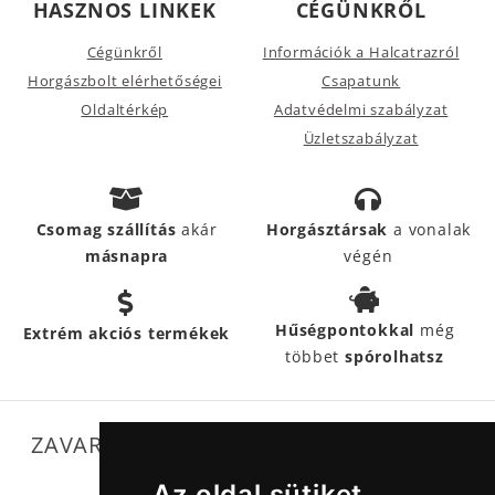
HASZNOS LINKEK
CÉGÜNKRŐL
Cégünkről
Információk a Halcatrazról
Horgászbolt elérhetőségei
Csapatunk
Oldaltérkép
Adatvédelmi szabályzat
Üzletszabályzat
Csomag szállítás
akár
Horgásztársak
a vonalak
másnapra
végén
Hűségpontokkal
még
Extrém akciós termékek
többet
spórolhatsz
ZAVARTALAN MŰKÖDÉSÜNKET SEGÍTIK
Az oldal sütiket