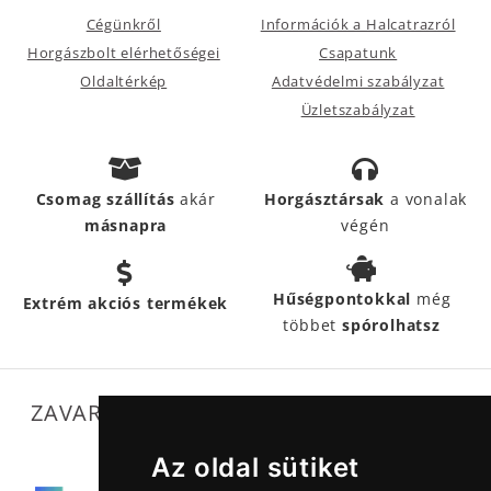
Cégünkről
Információk a Halcatrazról
Horgászbolt elérhetőségei
Csapatunk
Oldaltérkép
Adatvédelmi szabályzat
Üzletszabályzat
Csomag szállítás
akár
Horgásztársak
a vonalak
másnapra
végén
Hűségpontokkal
még
Extrém akciós termékek
többet
spórolhatsz
ZAVARTALAN MŰKÖDÉSÜNKET SEGÍTIK
Az oldal sütiket