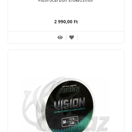
Fluorocarbon Előkezsinór
2 990,00 Ft