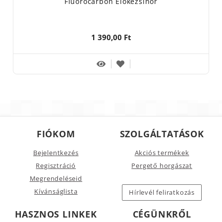
Fluorocarbon Előkezsinór
1 390,00 Ft
FIÓKOM
SZOLGÁLTATÁSOK
Bejelentkezés
Akciós termékek
Regisztráció
Pergető horgászat
Megrendeléseid
Kívánságlista
Hírlevél feliratkozás
HASZNOS LINKEK
CÉGÜNKRŐL