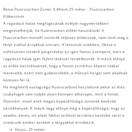
Reiva Fluorocarbon Zsinór 0,40mm 25 méter - Fluorocarbon
Előkezsinór
A ragadozó halak megfogásának esélyét nagymértékben
megnövelhetjük, ha fluorocarbon előkét használunk! A
Fluorocarbon monofil zsinórók teljesen átlátszóak, nem törik meg a
fényt ezáltal árnyékuk sincsen. A letisztult vizekben, illetve a
vízfelszínen történő pergetéskor ez igen fontos szempont, mert a
ragadozó halak igen fejlett látással rendelkeznek. A másik előnye
az előke használatának, hogy a fonott zsinórhoz képest sokkal
merevebb, ezért nem gubancolódik, a műcsali horgai sem akadnak
könnyen fel rá.
Ha megfelelő vastagságú fluorocarbont használunk akkor az éles
csukafogak sem tudják olyan könnyen átharapni, mint a fonott
főzsinórt, mivel ezek magas kopásállóságú zsinórók kevésbé
sérülékenyek. A másik nagy előnye még a kopásállósága, hogy az
akadós, köves, víz alatti fákkal tarkított területen kevésbé sérül a
zsinórunk amikor ezekkel a tárgyakkal érintkezik.
Hossz: 25 méter