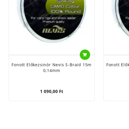
Fonott Előkezsinór Nevis S-Braid 15m
Fonott Elő
0,14mm
1 090,00 Ft