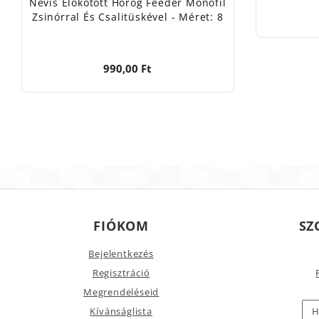
Nevis Előkötött Horog Feeder Monofil
Zsinórral És Csalitüskével - Méret: 8
990,00 Ft
FIÓKOM
SZ
Bejelentkezés
Regisztráció
Megrendeléseid
Kívánságlista
H