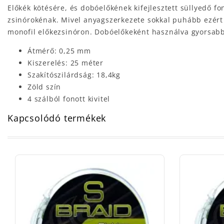
Előkék kötésére, és dobóelőkének kifejlesztett süllyedő fo
zsinórokénak. Mivel anyagszerkezete sokkal puhább ezért 
monofil előkezsinóron. Dobóelőkeként használva gyorsabb
Átmérő: 0,25 mm
Kiszerelés: 25 méter
Szakítószilárdság: 18,4kg
Zöld szín
4 szálból fonott kivitel
Kapcsolódó termékek