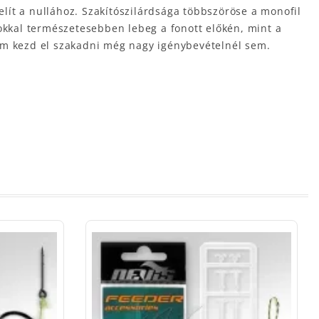
elít a nullához. Szakítószilárdsága többszöröse a monofil
sokkal természetesebben lebeg a fonott előkén, mint a
nem kezd el szakadni még nagy igénybevételnél sem.