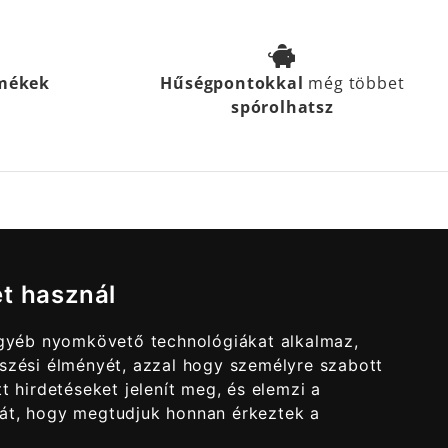
rmékek
Hűségpontokkal
még többet
spórolhatsz
et használ
egyéb nyomkövető technológiákat alkalmaz,
szési élményét, azzal hogy személyre szabott
t hirdetéseket jelenít meg, és elemzi a
át, hogy megtudjuk honnan érkeztek a