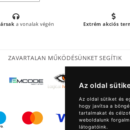
társak
a vonalak végén
Extrém akciós te
ZAVARTALAN MŰKÖDÉSÜNKET SEGÍTIK
Az oldal sütik
Az oldal sütiket és 
hogy javítsa a böngé
tartalmakat és célzot
weboldalunk forgalm
látogatóink.