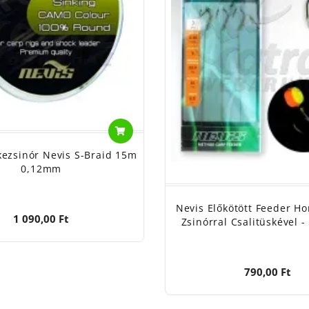
kezsinór Nevis S-Braid 15m
0,12mm
Nevis Előkötött Feeder Ho
1 090,00 Ft
Zsinórral Csalitüskével -
790,00 Ft