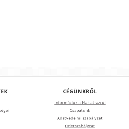
KEK
CÉGÜNKRŐL
Információk a Halcatrazról
ségei
Csapatunk
Adatvédelmi szabályzat
Üzletszabályzat