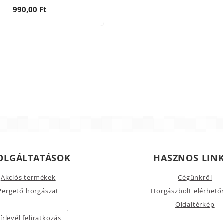
990,00 Ft
OLGÁLTATÁSOK
HASZNOS LIN
Akciós termékek
Cégünkről
Pergető horgászat
Horgászbolt elérhető
Oldaltérkép
írlevél feliratkozás