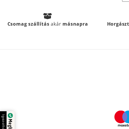
Csomag szállítás
akár
másnapra
Horgász
Igazolta: