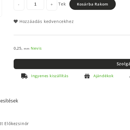
Tek
-
+
Kosárba Rakom
Hozzáadás kedvencekhez
0,25,
Nevis
mm
Szolg
Ingyenes kiszállítás
Ajándékok
tesítések
t Előkezsinór