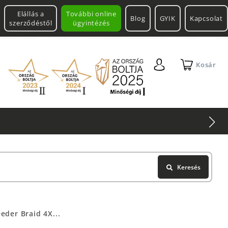
Elállás a
További online
Blog
GYIK
Kapcsolat
szerződéstől
ügyintézés
Kosár
Keresés
eder Braid 4X...