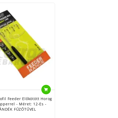
fil Feeder Előkötött Horog
opperrel - Méret: 12-Es -
JÁNDÉK FŰZŐTŰVEL