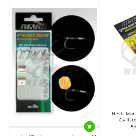
Nevis Mono
Csalist
A