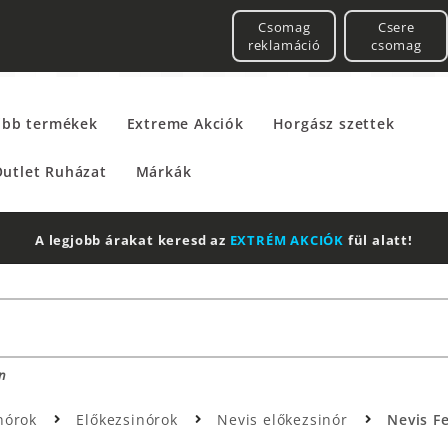
Csomag
Csere
reklamáció
csomag
űbb termékek
Extreme Akciók
Horgász szettek
utlet Ruházat
Márkák
A legjobb árakat keresd az
EXTRÉM AKCIÓK
fül alatt!
n
nórok
Előkezsinórok
Nevis előkezsinór
Nevis Fe