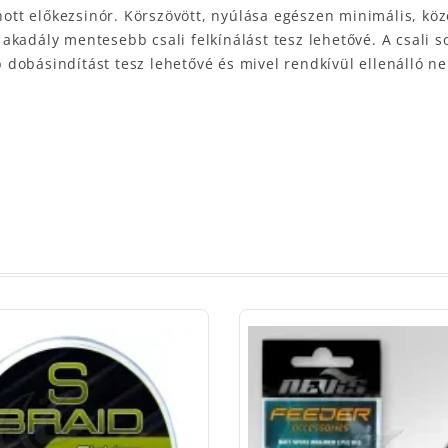
nott előkezsinór. Körszövött, nyúlása egészen minimális, köz
akadály mentesebb csali felkínálást tesz lehetővé. A csali 
 dobásindítást tesz lehetővé és mivel rendkívül ellenálló 