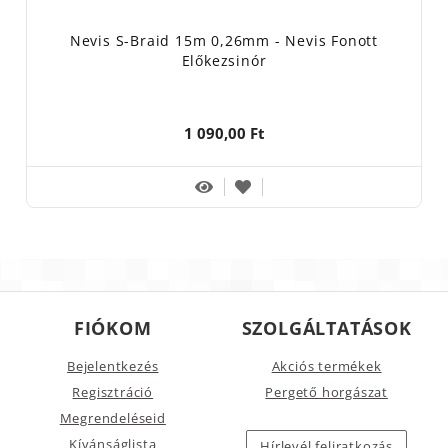
Nevis S-Braid 15m 0,26mm - Nevis Fonott
Előkezsinór
1 090,00 Ft
FIÓKOM
SZOLGÁLTATÁSOK
Bejelentkezés
Akciós termékek
Regisztráció
Pergető horgászat
Megrendeléseid
Kívánságlista
Hírlevél feliratkozás