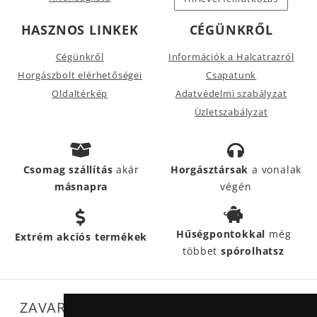
HASZNOS LINKEK
CÉGÜNKRŐL
Cégünkről
Információk a Halcatrazról
Horgászbolt elérhetőségei
Csapatunk
Oldaltérkép
Adatvédelmi szabályzat
Üzletszabályzat
Csomag szállítás
akár
Horgásztársak
a vonalak
másnapra
végén
Hűségpontokkal
még
Extrém akciós termékek
többet
spórolhatsz
ZAVARTALAN MŰKÖDÉSÜNKET SEGÍTIK