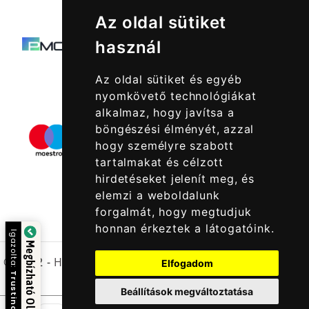
Az oldal sütiket
használ
Az oldal sütiket és egyéb
nyomkövető technológiákat
alkalmaz, hogy javítsa a
böngészési élményét, azzal
hogy személyre szabott
tartalmakat és célzott
hirdetéseket jelenít meg, és
elemzi a weboldalunk
forgalmát, hogy megtudjuk
honnan érkeztek a látogatóink.
Igazolta:
Megbízható Oldal
© 2022 -
Halcatraz Kft.
Elfogadom
Trustindex
Beállítások megváltoztatása