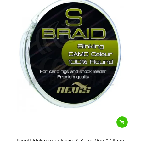
Fonott Előkezsinór Nevis S-Braid 15m 0,18mm