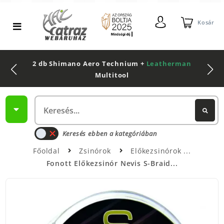
Kosár
2 db Shimano Aero Technium +
Leatherman
Multitool
Keresés ebben a kategóriában
Főoldal
Zsinórok
Előkezsinórok
Fonott Előkezsinór Nevis S-Braid...