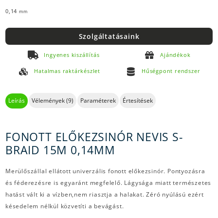
0,14
mm
Szolgáltatásaink
Ingyenes kiszállítás
Ajándékok
Hatalmas raktárkészlet
Hűségpont rendszer
Leírás
Vélemények (9)
Paraméterek
Értesítések
FONOTT ELŐKEZSINÓR NEVIS S-
BRAID 15M 0,14MM
Merülőszállal ellátott univerzális fonott előkezsinór. Pontyozásra
és féderezésre is egyaránt megfelelő. Lágysága miatt természetes
hatást vált ki a vízben,nem riasztja a halakat. Zéró nyúlású ezért
késedelem nélkül közvetíti a bevágást.