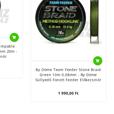
rimpable
4mm 20m -
inór
By Döme Team Feeder Stone Braid
Green 10m 0,08mm - By Döme
Süllyedő Fonott Feeder Előkezsinór
1 990,00 Ft