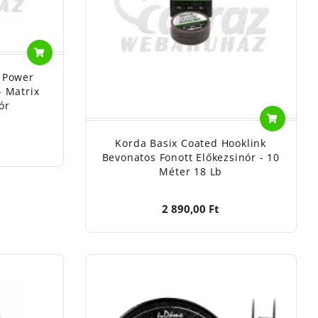
a Power
 Matrix
ór
Korda Basix Coated Hooklink
Bevonatos Fonott Előkezsinór - 10
Méter 18 Lb
2 890,00 Ft