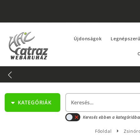
Újdonságok
Legnépszer
O
KATEGÓRIÁK
Keresés ebben a kategóriába
Főoldal
Zsinór