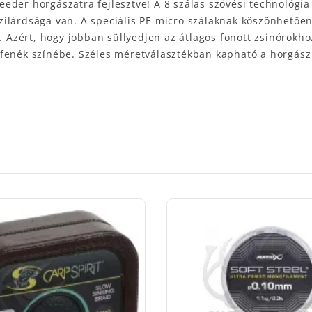
der horgászatra fejlesztve! A 8 szálas szövési technológia 
ilárdsága van. A speciális PE micro szálaknak köszönhetően 
. Azért, hogy jobban süllyedjen az átlagos fonott zsinórokhoz
rfenék színébe. Széles méretválasztékban kapható a horgás