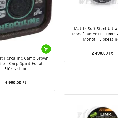
Matrix Soft Steel Ultr
Monofilament 0,10mm -
Monofil Előkezsin
2 490,00 Ft
it Herculine Camo Brown
lb - Carp Spirit Fonott
Előkezsinór
4 990,00 Ft