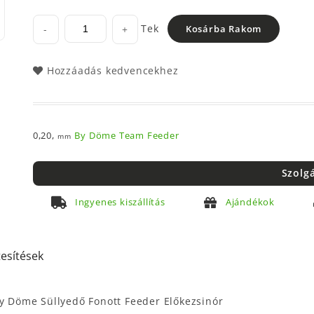
Tek
-
+
Kosárba Rakom
Hozzáadás kedvencekhez
0,20,
By Döme Team Feeder
mm
Szolg
Ingyenes kiszállítás
Ajándékok
tesítések
 Döme Süllyedő Fonott Feeder Előkezsinór