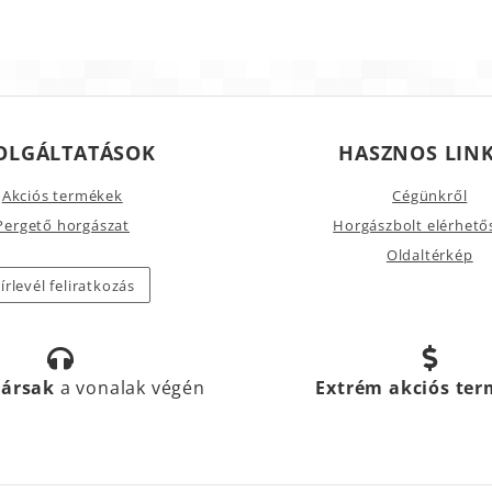
OLGÁLTATÁSOK
HASZNOS LIN
Akciós termékek
Cégünkről
Pergető horgászat
Horgászbolt elérhető
Oldaltérkép
írlevél feliratkozás
társak
a vonalak végén
Extrém akciós te