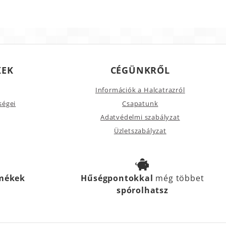
KEK
CÉGÜNKRŐL
Információk a Halcatrazról
ségei
Csapatunk
Adatvédelmi szabályzat
Üzletszabályzat
rmékek
Hűségpontokkal
még többet
spórolhatsz