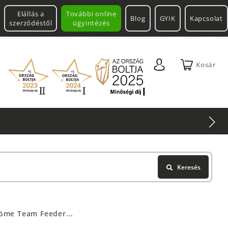
Elállás a
További online
Blog
GYIK
Kapcsolat
szerződéstől
ügyintézés
Kosár
Keresés
öme Team Feeder...