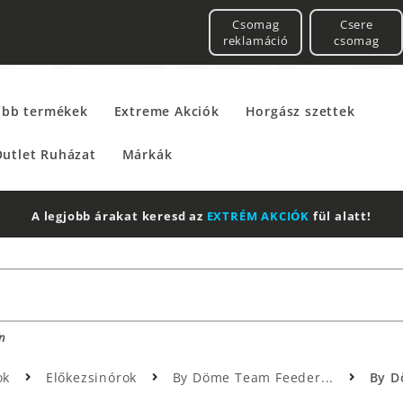
Csomag
Csere
reklamáció
csomag
űbb termékek
Extreme Akciók
Horgász szettek
utlet Ruházat
Márkák
A legjobb árakat keresd az
EXTRÉM AKCIÓK
fül alatt!
n
ok
Előkezsinórok
By Döme Team Feeder...
By D