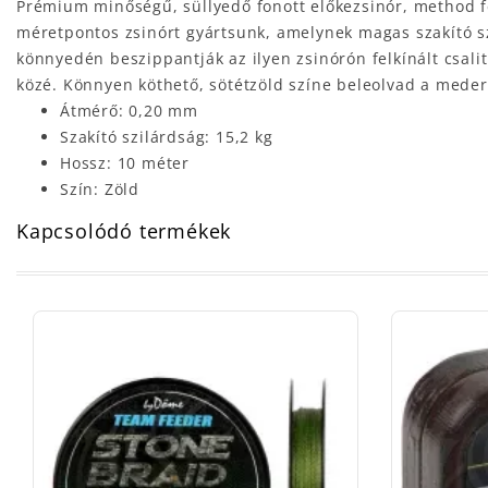
Prémium minőségű, süllyedő fonott előkezsinór, method fee
méretpontos zsinórt gyártsunk, amelynek magas szakító sz
könnyedén beszippantják az ilyen zsinórón felkínált csalit
közé. Könnyen köthető, sötétzöld színe beleolvad a mede
Átmérő: 0,20 mm
Szakító szilárdság: 15,2 kg
Hossz: 10 méter
Szín: Zöld
Kapcsolódó termékek