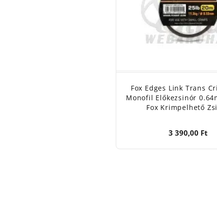
Fox Edges Link Trans C
Monofil Előkezsinór 0.6
Fox Krimpelhető Zs
3 390,00 Ft