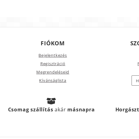
FIÓKOM
SZ
Bejelentkezés
Regisztráció
Megrendeléseid
Kívánságlista
H
Csomag szállítás
akár
másnapra
Horgász