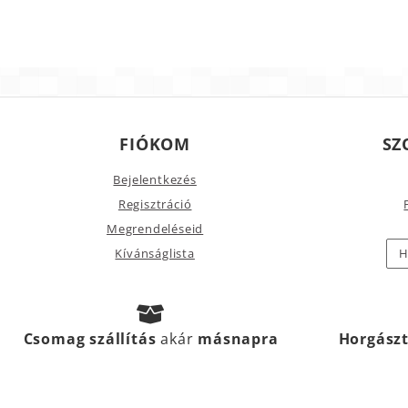
FIÓKOM
SZ
Bejelentkezés
Regisztráció
Megrendeléseid
Kívánságlista
H
Csomag szállítás
akár
másnapra
Horgász