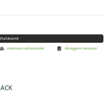
áltatásaink
Hatalmas raktárkészlet
Hűségpont rendszer
LACK