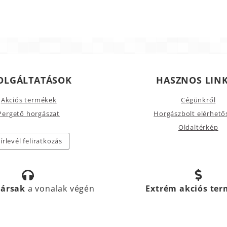
OLGÁLTATÁSOK
HASZNOS LIN
Akciós termékek
Cégünkről
Pergető horgászat
Horgászbolt elérhető
Oldaltérkép
írlevél feliratkozás
társak
a vonalak végén
Extrém akciós te