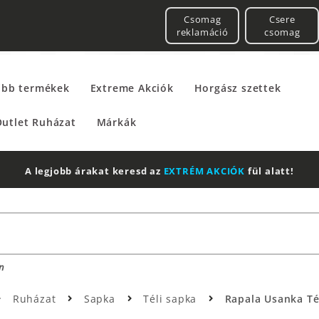
Csomag
Csere
reklamáció
csomag
űbb termékek
Extreme Akciók
Horgász szettek
utlet Ruházat
Márkák
A legjobb árakat keresd az
EXTRÉM AKCIÓK
fül alatt!
n
Ruházat
Sapka
Téli sapka
Rapala Usanka Tél