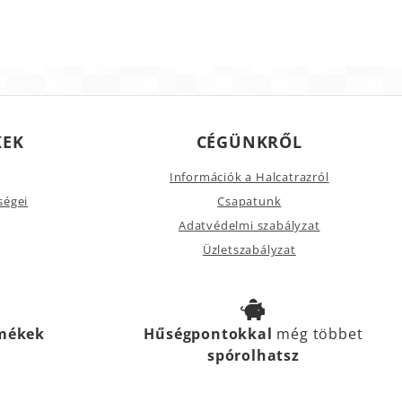
KEK
CÉGÜNKRŐL
Információk a Halcatrazról
ségei
Csapatunk
Adatvédelmi szabályzat
Üzletszabályzat
rmékek
Hűségpontokkal
még többet
spórolhatsz