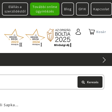
Elállás a
További online
Blog
GYIK
Kapcsolat
szerződéstől
ügyintézés
Kosár
Keresés
i Sapka...