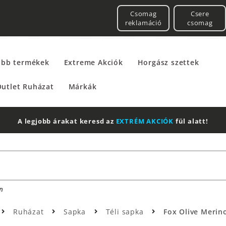
Csomag
Csere
reklamáció
csomag
űbb termékek
Extreme Akciók
Horgász szettek
utlet Ruházat
Márkák
2 db Shimano Aero Technium +
Leatherman
n
Ruházat
Sapka
Téli sapka
Fox Olive Merino