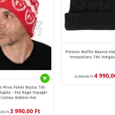
Preston Waffle Beanie Hat
Innovations Téli Horgá
4 990,0
6 290,00 Ft
e Piros Fehér Bojtos Téli
Sapka - Fox Rage Voyager
ristmas Bobble Hat
3 990,00 Ft
,00 Ft