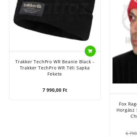
Trakker TechPro WR Beanie Black -
Trakker TechPro WR Téli Sapka
Fekete
7 990,00 Ft
Fox Rag
Horgász 
Ch
6 790