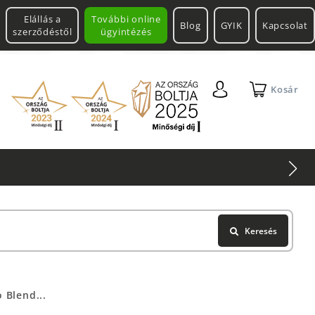
Elállás a
További online
Blog
GYIK
Kapcsolat
szerződéstől
ügyintézés
Kosár
Multitool
Keresés
 Blend...