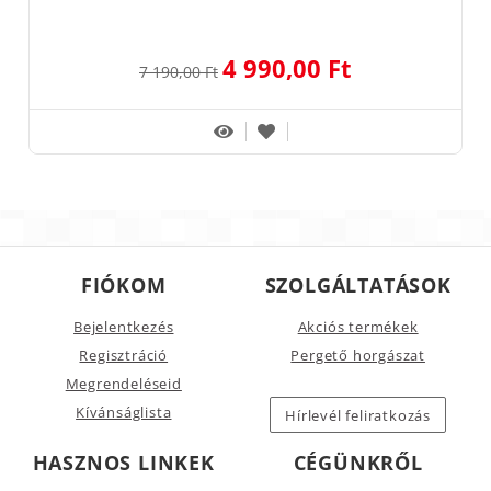
4 990,00 Ft
7 190,00 Ft
FIÓKOM
SZOLGÁLTATÁSOK
Bejelentkezés
Akciós termékek
Regisztráció
Pergető horgászat
Megrendeléseid
Kívánságlista
Hírlevél feliratkozás
HASZNOS LINKEK
CÉGÜNKRŐL