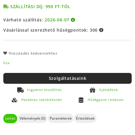
SZÁLLÍTÁSI DÍJ: 990 FT-TÓL
Várható szállítás:
2026-08-07
Vásárlással szerezhető hűségpontok:
300
Hozzáadás kedvencekhez
Fox
Szolgáltatásaink
Ingyenes kiszállítás
Ajándékok
Hatalmas raktárkészlet
Hűségpont rendszer
Leírás
Vélemények (0)
Paraméterek
Értesítések