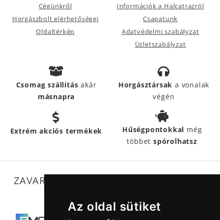
Cégünkről
Információk a Halcatrazról
Horgászbolt elérhetőségei
Csapatunk
Oldaltérkép
Adatvédelmi szabályzat
Üzletszabályzat
Csomag szállítás
akár
Horgásztársak
a vonalak
másnapra
végén
Hűségpontokkal
még
Extrém akciós termékek
többet
spórolhatsz
ZAVARTALAN MŰKÖDÉSÜNKET SEGÍTIK
Az oldal sütiket