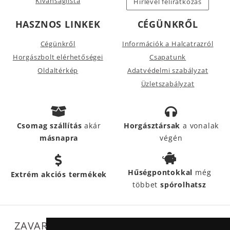
Kívánságlista
Hírlevél feliratkozás
HASZNOS LINKEK
CÉGÜNKRŐL
Cégünkről
Információk a Halcatrazról
Horgászbolt elérhetőségei
Csapatunk
Oldaltérkép
Adatvédelmi szabályzat
Üzletszabályzat
Csomag szállítás
akár
Horgásztársak
a vonalak
másnapra
végén
Hűségpontokkal
még
Extrém akciós termékek
többet
spórolhatsz
ZAVARTALAN MŰKÖDÉSÜNKET SEGÍTIK