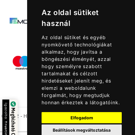
Az oldal sütiket
használ
Az oldal sütiket és egyéb
nyomkövető technológiákat
alkalmaz, hogy javítsa a
böngészési élményét, azzal
hogy személyre szabott
tartalmakat és célzott
hirdetéseket jelenít meg, és
elemzi a weboldalunk
forgalmát, hogy megtudjuk
honnan érkeztek a látogatóink.
Igazolta:
Megbízható Oldal
© 2022 -
Halcatraz Kft.
Elfogadom
Trustindex
Beállítások megváltoztatása