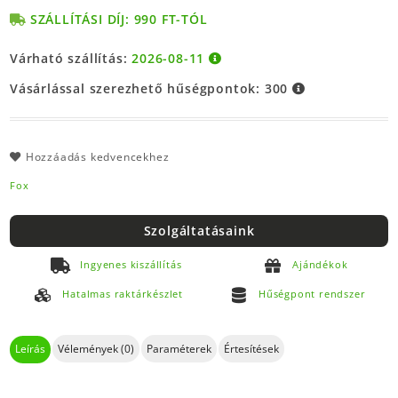
SZÁLLÍTÁSI DÍJ: 990 FT-TÓL
Várható szállítás:
2026-08-11
Vásárlással szerezhető hűségpontok:
300
Hozzáadás kedvencekhez
Fox
Szolgáltatásaink
Ingyenes kiszállítás
Ajándékok
Hatalmas raktárkészlet
Hűségpont rendszer
Leírás
Vélemények (0)
Paraméterek
Értesítések