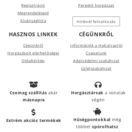
Regisztráció
Pergető horgászat
Megrendeléseid
Kívánságlista
Hírlevél feliratkozás
HASZNOS LINKEK
CÉGÜNKRŐL
Cégünkről
Információk a Halcatrazról
Horgászbolt elérhetőségei
Csapatunk
Oldaltérkép
Adatvédelmi szabályzat
Üzletszabályzat
Csomag szállítás
akár
Horgásztársak
a vonalak
másnapra
végén
Hűségpontokkal
még
Extrém akciós termékek
többet
spórolhatsz