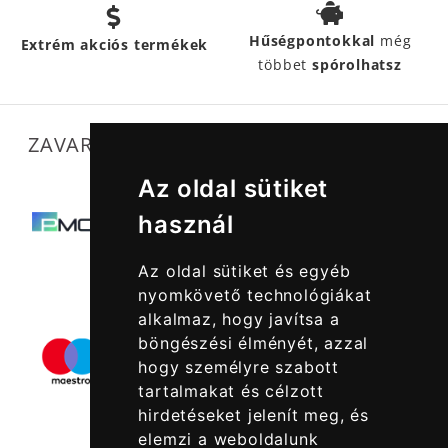
Hűségpontokkal
még
Extrém akciós termékek
többet
spórolhatsz
ZAVARTALAN MŰKÖDÉSÜNKET SEGÍTIK
Az oldal sütiket
használ
Az oldal sütiket és egyéb
nyomkövető technológiákat
alkalmaz, hogy javítsa a
böngészési élményét, azzal
hogy személyre szabott
tartalmakat és célzott
hirdetéseket jelenít meg, és
elemzi a weboldalunk