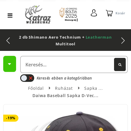
Kosár
2 db Shimano Aero Technium +
Leatherman
Multitool
Keresés ebben a kategóriában
Főoldal
Ruházat
Sapka
Daiwa Baseball Sapka D-Vec...
-19%