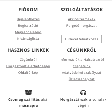
FIÓKOM
SZOLGÁLTATÁSOK
Bejelentkezés
Akciós termékek
Regisztráció
Pergető horgászat
Megrendeléseid
Kívánságlista
Hírlevél feliratkozás
HASZNOS LINKEK
CÉGÜNKRŐL
Cégünkről
Információk a Halcatrazról
Horgászbolt elérhetőségei
Csapatunk
Oldaltérkép
Adatvédelmi szabályzat
Üzletszabályzat
Csomag szállítás
akár
Horgásztársak
a vonalak
másnapra
végén