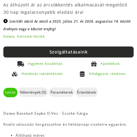
Az áthúzott ár az árcsökkentés alkalmazását megelőző
30 nap legalacsonyabb eladási ára!
Limitált akció
Az akció a 2025. július 21. és 2026. augusztus 14. között
érvényes vagy a készlet erejéig!
Daiwa,
Extreme Akciók
Szolgáltatásaink
Ingyenes kiszállítás
Ajándékok
Hatalmas raktárkészlet
Hűségpont rendszer
Leírás
Vélemények (0)
Paraméterek
Értesítések
Daiwa Baseball Sapka D-Vec - Szürke-Sárga
Kiváló választás horgászathoz és hétköznapi viseletre egyaránt.
Állítható méret