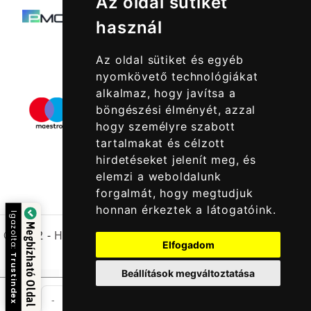
Az oldal sütiket
használ
Az oldal sütiket és egyéb
nyomkövető technológiákat
alkalmaz, hogy javítsa a
böngészési élményét, azzal
hogy személyre szabott
tartalmakat és célzott
hirdetéseket jelenít meg, és
elemzi a weboldalunk
forgalmát, hogy megtudjuk
honnan érkeztek a látogatóink.
Igazolta:
Megbízható Oldal
© 2022 -
Halcatraz Kft.
Elfogadom
Trustindex
Beállítások megváltoztatása
db
-
+
Kosárba Rakom