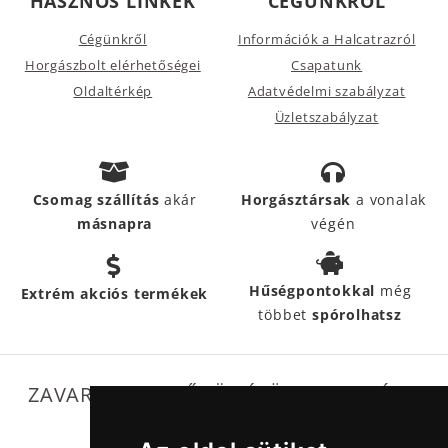
HASZNOS LINKEK
CÉGÜNKRŐL
Cégünkről
Információk a Halcatrazról
Horgászbolt elérhetőségei
Csapatunk
Oldaltérkép
Adatvédelmi szabályzat
Üzletszabályzat
Csomag szállítás
akár
Horgásztársak
a vonalak
másnapra
végén
Hűségpontokkal
még
Extrém akciós termékek
többet
spórolhatsz
ZAVARTALAN MŰKÖDÉSÜNKET SEGÍTIK