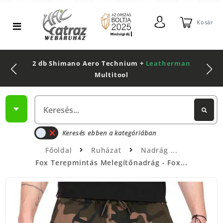
Kosár
2 db Shimano Aero Technium +
Leatherman
Multitool
Keresés ebben a kategóriában
Főoldal
Ruházat
Nadrág
Fox Terepmintás Melegítőnadrág - Fox...