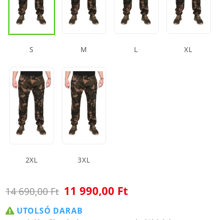
S
M
L
XL
2XL
3XL
11 990,00 Ft
14 690,00 Ft
UTOLSÓ DARAB