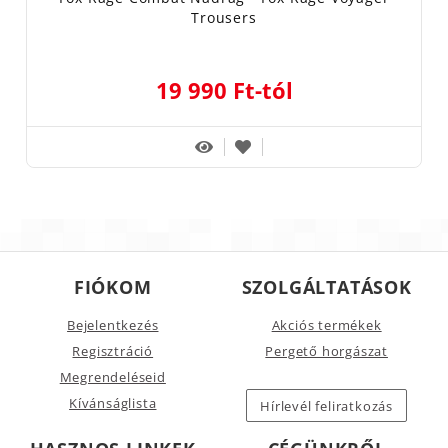
Trousers
19 990 Ft-tól
FIÓKOM
SZOLGÁLTATÁSOK
Bejelentkezés
Akciós termékek
Regisztráció
Pergető horgászat
Megrendeléseid
Kívánságlista
Hírlevél feliratkozás