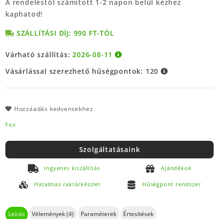
A rendeléstől számított 1-2 napon belül kézhez
kaphatod!
SZÁLLÍTÁSI DÍJ: 990 FT-TÓL
Várható szállítás:
2026-08-11
Vásárlással szerezhető hűségpontok:
120
Hozzáadás kedvencekhez
Fox
Szolgáltatásaink
Ingyenes kiszállítás
Ajándékok
Hatalmas raktárkészlet
Hűségpont rendszer
Leírás
Vélemények (4)
Paraméterek
Értesítések