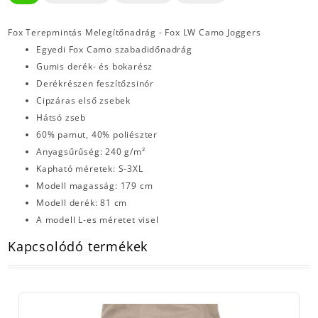
Fox Terepmintás Melegítőnadrág - Fox LW Camo Joggers
Egyedi Fox Camo szabadidőnadrág
Gumis derék- és bokarész
Derékrészen feszítőzsinór
Cipzáras első zsebek
Hátsó zseb
60% pamut, 40% poliészter
Anyagsűrűség: 240 g/m²
Kapható méretek: S-3XL
Modell magasság: 179 cm
Modell derék: 81 cm
A modell L-es méretet visel
Kapcsolódó termékek