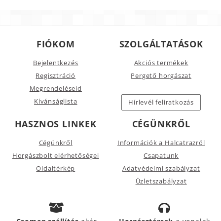
FIÓKOM
SZOLGÁLTATÁSOK
Bejelentkezés
Akciós termékek
Regisztráció
Pergető horgászat
Megrendeléseid
Kívánságlista
Hírlevél feliratkozás
HASZNOS LINKEK
CÉGÜNKRŐL
Cégünkről
Információk a Halcatrazról
Horgászbolt elérhetőségei
Csapatunk
Oldaltérkép
Adatvédelmi szabályzat
Üzletszabályzat