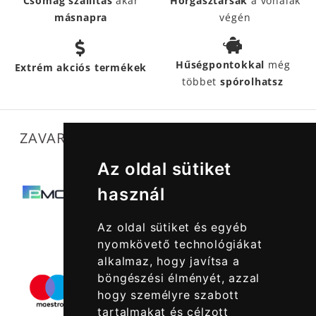
Csomag szállítás
akár
Horgásztársak
a vonalak
másnapra
végén
Hűségpontokkal
még
Extrém akciós termékek
többet
spórolhatsz
ZAVARTALAN MŰKÖDÉSÜNKET SEGÍTIK
Az oldal sütiket
használ
Az oldal sütiket és egyéb
nyomkövető technológiákat
alkalmaz, hogy javítsa a
böngészési élményét, azzal
hogy személyre szabott
tartalmakat és célzott