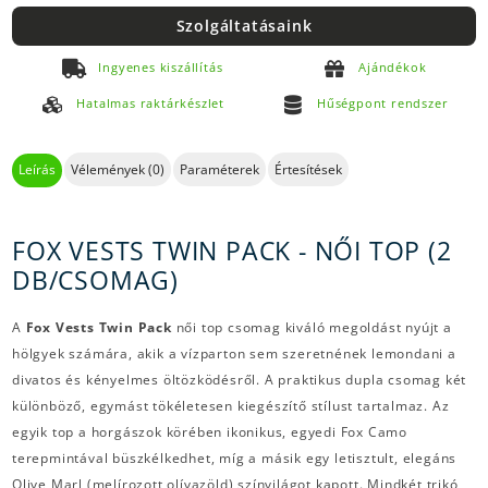
Szolgáltatásaink
Ingyenes kiszállítás
Ajándékok
Hatalmas raktárkészlet
Hűségpont rendszer
Leírás
Vélemények (0)
Paraméterek
Értesítések
FOX VESTS TWIN PACK - NŐI TOP (2
DB/CSOMAG)
A
Fox Vests Twin Pack
női top csomag kiváló megoldást nyújt a
hölgyek számára, akik a vízparton sem szeretnének lemondani a
divatos és kényelmes öltözködésről. A praktikus dupla csomag két
különböző, egymást tökéletesen kiegészítő stílust tartalmaz. Az
egyik top a horgászok körében ikonikus, egyedi Fox Camo
terepmintával büszkélkedhet, míg a másik egy letisztult, elegáns
Olive Marl (melírozott olívazöld) színvilágot kapott. Mindkét trikó