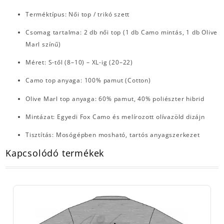
Terméktípus: Női top / trikó szett
Csomag tartalma: 2 db női top (1 db Camo mintás, 1 db Olive
Marl színű)
Méret: S-től (8–10) – XL-ig (20–22)
Camo top anyaga: 100% pamut (Cotton)
Olive Marl top anyaga: 60% pamut, 40% poliészter hibrid
Mintázat: Egyedi Fox Camo és melírozott olívazöld dizájn
Tisztítás: Mosógépben mosható, tartós anyagszerkezet
Kapcsolódó termékek