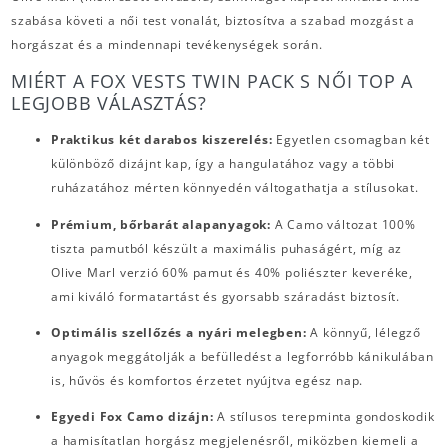
szabása követi a női test vonalát, biztosítva a szabad mozgást a
horgászat és a mindennapi tevékenységek során.
MIÉRT A FOX VESTS TWIN PACK S NŐI TOP A
LEGJOBB VÁLASZTÁS?
Praktikus két darabos kiszerelés:
Egyetlen csomagban két
különböző dizájnt kap, így a hangulatához vagy a többi
ruházatához mérten könnyedén váltogathatja a stílusokat.
Prémium, bőrbarát alapanyagok:
A Camo változat 100%
tiszta pamutból készült a maximális puhaságért, míg az
Olive Marl verzió 60% pamut és 40% poliészter keveréke,
ami kiváló formatartást és gyorsabb száradást biztosít.
Optimális szellőzés a nyári melegben:
A könnyű, lélegző
anyagok meggátolják a befülledést a legforróbb kánikulában
is, hűvös és komfortos érzetet nyújtva egész nap.
Egyedi Fox Camo dizájn:
A stílusos terepminta gondoskodik
a hamisítatlan horgász megjelenésről, miközben kiemeli a