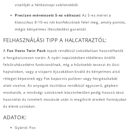
viselőjét a hétköznapi sablonokból.
Precízen méretezett S-es változat:
Az S-es méret a
klasszikus 8-10-es női konfekciónak felel meg, amely pontos,
mégis kényelmes illeszkedést garantál.
FELHASZNÁLÁSI TIPP A HALCATRAZTÓL:
A
Fox Vests Twin Pack
topok rendkívül sokoldalúan használhatók
a horgászszezon során. A nyári napsütésben tökéletes önálló
felsőruházatként funkcionálnak, míg a hűvösebb tavaszi és őszi
hajnalokon, vagy a vízparti éjszakákon kiváló és kényelmes alsó
réteget képeznek egy Fox kapucnis pulóver vagy horgászkabát
alatt viselve. Az anyagok tisztítása rendkívül egyszerű, gépben
moshatók, a minőségi szövésnek köszönhetően pedig hosszú távú
használat és ismételt mosások után is megőrzik eredeti formájukat
és élénk színüket.
ADATOK:
Gyártó: Fox