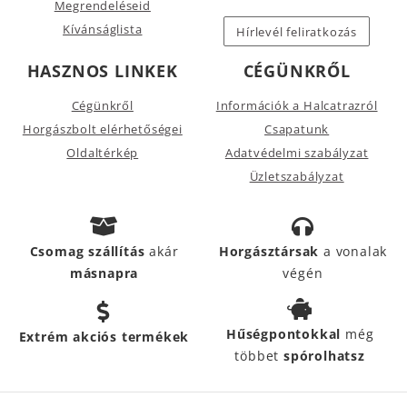
Megrendeléseid
Kívánságlista
Hírlevél feliratkozás
HASZNOS LINKEK
CÉGÜNKRŐL
Cégünkről
Információk a Halcatrazról
Horgászbolt elérhetőségei
Csapatunk
Oldaltérkép
Adatvédelmi szabályzat
Üzletszabályzat
Csomag szállítás
akár
Horgásztársak
a vonalak
másnapra
végén
Hűségpontokkal
még
Extrém akciós termékek
többet
spórolhatsz