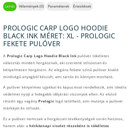
Leírás
Vélemények (0)
Paraméterek
Értesítések
PROLOGIC CARP LOGO HOODIE
BLACK INK MÉRET: XL - PROLOGIC
FEKETE PULÓVER
A
Prologic Carp Logo Hoodie Black Ink
pulóver tökéletes
választás minden horgásznak, aki szeretné stílusosan és
kényelmesen horgászni. Az elegáns fekete színű pulóver kiváló
minőségű anyagból készült, ami tartós és könnyen mosható.
A pulóver kényelmes ujjakkal és kapucnival rendelkezik, ami ideális
védelmet nyújt a hidegebb időjárási viszonyok ellen. Az elülső
részén egy vagány
Prologic
logó található, ami mutatja a pulóver
márkáját és stílusát.
Ez a pulóver nemcsak a horgászati tevékenységek során hasznos,
hanem akár a
hétköznapi viselet részeként is tökéletes