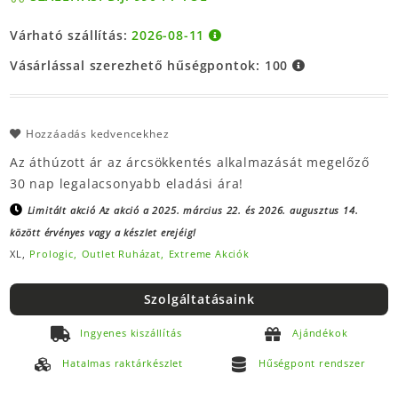
Várható szállítás:
2026-08-11
Vásárlással szerezhető hűségpontok:
100
Hozzáadás kedvencekhez
Az áthúzott ár az árcsökkentés alkalmazását megelőző
30 nap legalacsonyabb eladási ára!
Limitált akció
Az akció a 2025. március 22. és 2026. augusztus 14.
között érvényes vagy a készlet erejéig!
XL,
Prologic,
Outlet Ruházat,
Extreme Akciók
Szolgáltatásaink
Ingyenes kiszállítás
Ajándékok
Hatalmas raktárkészlet
Hűségpont rendszer