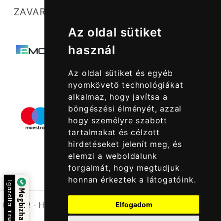
ZAVARTALAN MŰKÖDÉSÜNKET SEGÍTIK
Az oldal sütiket
használ
Az oldal sütiket és egyéb
nyomkövető technológiákat
alkalmaz, hogy javítsa a
böngészési élményét, azzal
hogy személyre szabott
tartalmakat és célzott
hirdetéseket jelenít meg, és
elemzi a weboldalunk
forgalmát, hogy megtudjuk
honnan érkeztek a látogatóink.
Igazolta:
Megbízható Oldal
© 2022 -
Halcatraz Kft.
Elfogadom