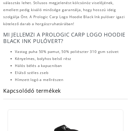
választás lehet. Stílusos megjelenést kölcsönöz viselőjének,
emellett pedig kiváló minősége garantálja, hogy hosszú ideig
szolgálja Önt. A Prologic Carp Logo Hoodie Black Ink pulóver igazi
kötelező darab a horgászruhatárában!
MI JELLEMZI A PROLOGIC CARP LOGO HOODIE
BLACK INK PULÓVERT?
Vastag puha 50% pamut, 50% poliészter 310 gsm szövet
Kényelmes, bolyhos belső rész
Hálós bélés a kapucniban
Elülső széles zseb
Hímzett logó a mellrészen
Kapcsolódó termékek