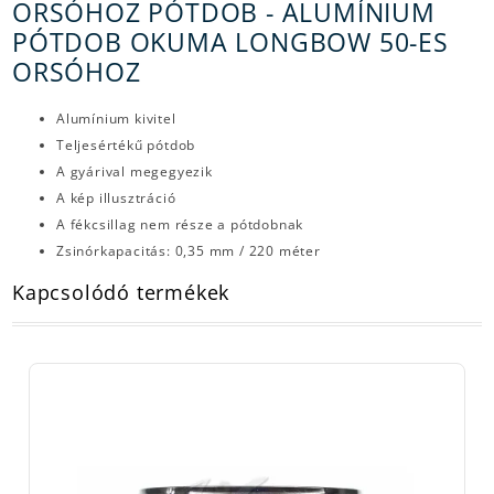
ORSÓHOZ PÓTDOB - ALUMÍNIUM
PÓTDOB OKUMA LONGBOW 50-ES
ORSÓHOZ
Alumínium kivitel
Teljesértékű pótdob
A gyárival megegyezik
A kép illusztráció
A fékcsillag nem része a pótdobnak
Zsinórkapacitás: 0,35 mm / 220 méter
Kapcsolódó termékek