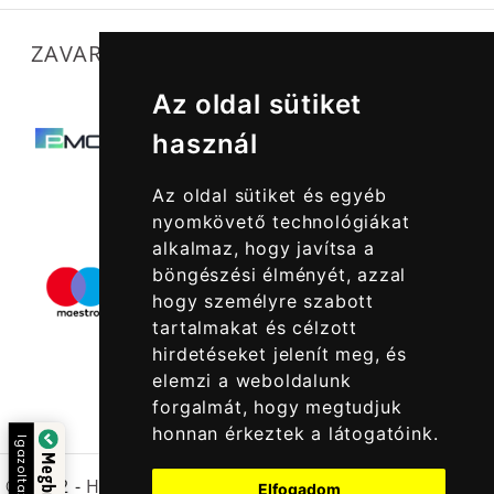
ZAVARTALAN MŰKÖDÉSÜNKET SEGÍTIK
Az oldal sütiket
használ
Az oldal sütiket és egyéb
nyomkövető technológiákat
alkalmaz, hogy javítsa a
böngészési élményét, azzal
hogy személyre szabott
tartalmakat és célzott
hirdetéseket jelenít meg, és
elemzi a weboldalunk
forgalmát, hogy megtudjuk
honnan érkeztek a látogatóink.
Igazolta:
© 2022 -
Halcatraz Kft.
Elfogadom