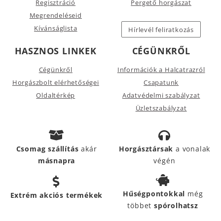
Regisztráció
Pergető horgászat
Megrendeléseid
Kívánságlista
Hírlevél feliratkozás
HASZNOS LINKEK
CÉGÜNKRŐL
Cégünkről
Információk a Halcatrazról
Horgászbolt elérhetőségei
Csapatunk
Oldaltérkép
Adatvédelmi szabályzat
Üzletszabályzat
Csomag szállítás
akár
Horgásztársak
a vonalak
másnapra
végén
Hűségpontokkal
még
Extrém akciós termékek
többet
spórolhatsz