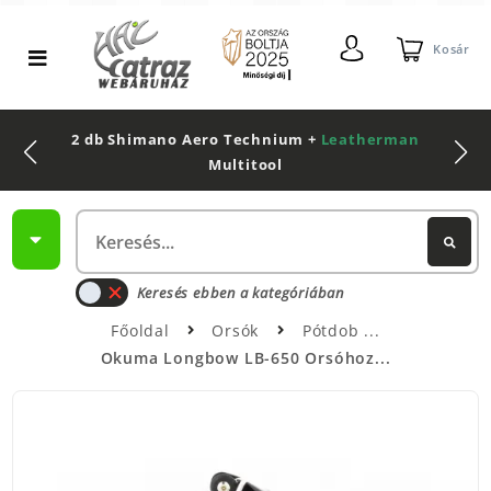
Kosár
2 db Shimano Aero Technium +
Leatherman
Multitool
Keresés ebben a kategóriában
Főoldal
Orsók
Pótdob
Okuma Longbow LB-650 Orsóhoz...