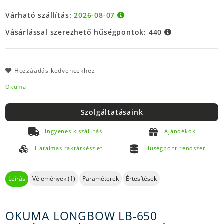
Várható szállítás:
2026-08-07
Vásárlással szerezhető hűségpontok:
440
Hozzáadás kedvencekhez
Okuma
Szolgáltatásaink
Ingyenes kiszállítás
Ajándékok
Hatalmas raktárkészlet
Hűségpont rendszer
Leírás
Vélemények (1)
Paraméterek
Értesítések
OKUMA LONGBOW LB-650