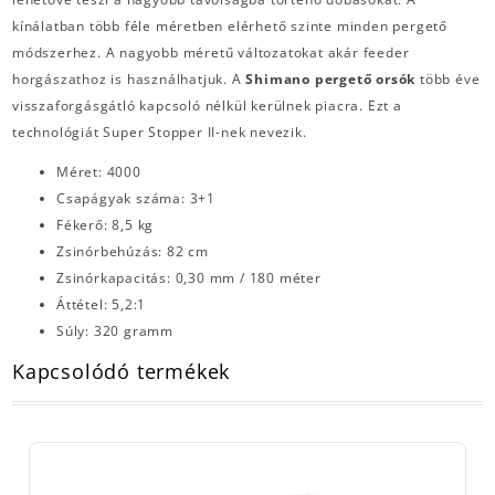
kínálatban több féle méretben elérhető szinte minden pergető
módszerhez. A nagyobb méretű változatokat akár feeder
horgászathoz is használhatjuk. A
Shimano pergető orsók
több éve
visszaforgásgátló kapcsoló nélkül kerülnek piacra. Ezt a
technológiát Super Stopper II-nek nevezik.
Méret: 4000
Csapágyak száma: 3+1
Fékerő: 8,5 kg
Zsinórbehúzás: 82 cm
Zsinórkapacitás: 0,30 mm / 180 méter
Áttétel: 5,2:1
Súly: 320 gramm
Kapcsolódó termékek