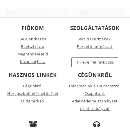
FIÓKOM
SZOLGÁLTATÁSOK
Bejelentkezés
Akciós termékek
Regisztráció
Pergető horgászat
Megrendeléseid
Kívánságlista
Hírlevél feliratkozás
HASZNOS LINKEK
CÉGÜNKRŐL
Cégünkről
Információk a Halcatrazról
Horgászbolt elérhetőségei
Csapatunk
Oldaltérkép
Adatvédelmi szabályzat
Üzletszabályzat