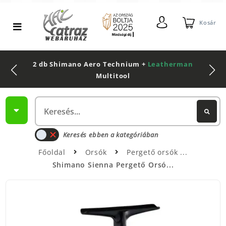
Kosár
2 db Shimano Aero Technium +
Leatherman
Multitool
Keresés ebben a kategóriában
Főoldal
Orsók
Pergető orsók
Shimano Sienna Pergető Orsó...