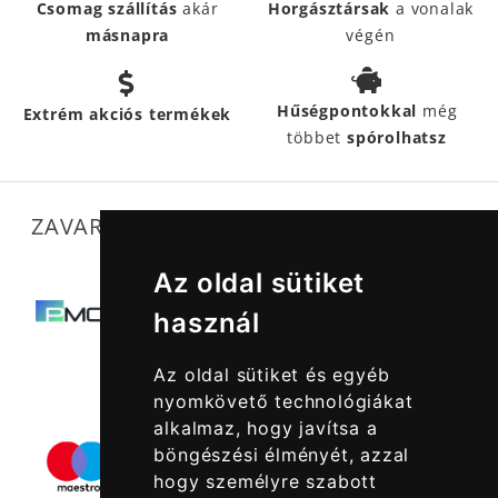
Csomag szállítás
akár
Horgásztársak
a vonalak
másnapra
végén
Hűségpontokkal
még
Extrém akciós termékek
többet
spórolhatsz
ZAVARTALAN MŰKÖDÉSÜNKET SEGÍTIK
Az oldal sütiket
használ
Az oldal sütiket és egyéb
nyomkövető technológiákat
alkalmaz, hogy javítsa a
böngészési élményét, azzal
hogy személyre szabott