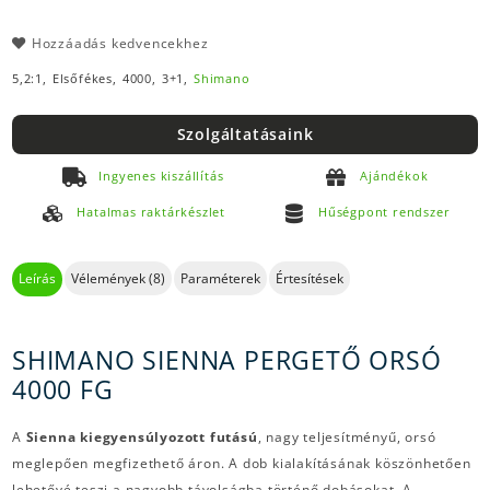
Hozzáadás kedvencekhez
5,2:1,
Elsőfékes,
4000,
3+1,
Shimano
Szolgáltatásaink
Ingyenes kiszállítás
Ajándékok
Hatalmas raktárkészlet
Hűségpont rendszer
Leírás
Vélemények (8)
Paraméterek
Értesítések
SHIMANO SIENNA PERGETŐ ORSÓ
4000 FG
A
Sienna kiegyensúlyozott futású
, nagy teljesítményű, orsó
meglepően megfizethető áron. A dob kialakításának köszönhetően
lehetővé teszi a nagyobb távolságba történő dobásokat. A