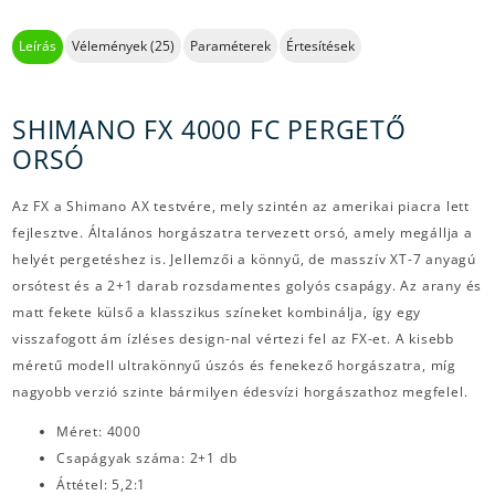
Leírás
Vélemények (25)
Paraméterek
Értesítések
SHIMANO FX 4000 FC PERGETŐ
ORSÓ
Az FX a Shimano AX testvére, mely szintén az amerikai piacra lett
fejlesztve. Általános horgászatra tervezett orsó, amely megállja a
helyét pergetéshez is. Jellemzői a könnyű, de masszív XT-7 anyagú
orsótest és a 2+1 darab rozsdamentes golyós csapágy. Az arany és
matt fekete külső a klasszikus színeket kombinálja, így egy
visszafogott ám ízléses design-nal vértezi fel az FX-et. A kisebb
méretű modell ultrakönnyű úszós és fenekező horgászatra, míg
nagyobb verzió szinte bármilyen édesvízi horgászathoz megfelel.
Méret: 4000
Csapágyak száma: 2+1 db
Áttétel: 5,2:1