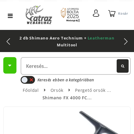
Kosár
2 db Shimano Aero Technium +
Leatherman
Multitool
Keresés ebben a kategóriában
Főoldal
Orsók
Pergető orsók
Shimano FX 4000 FC...