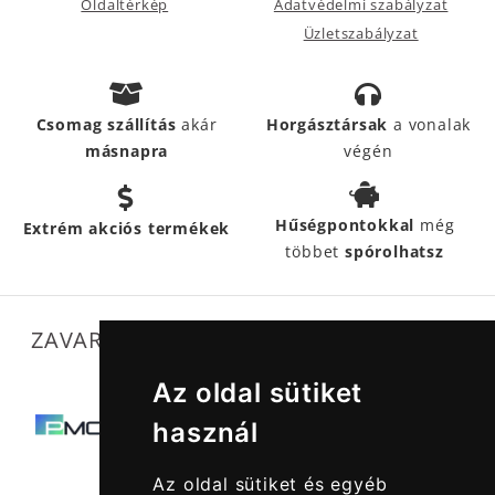
Oldaltérkép
Adatvédelmi szabályzat
Üzletszabályzat
Csomag szállítás
akár
Horgásztársak
a vonalak
másnapra
végén
Hűségpontokkal
még
Extrém akciós termékek
többet
spórolhatsz
ZAVARTALAN MŰKÖDÉSÜNKET SEGÍTIK
Az oldal sütiket
használ
Az oldal sütiket és egyéb