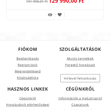
129 990,00 Ft
191 990,01 Ft
FIÓKOM
SZOLGÁLTATÁSOK
Bejelentkezés
Akciós termékek
Regisztráció
Pergető horgászat
Megrendeléseid
Kívánságlista
Hírlevél feliratkozás
HASZNOS LINKEK
CÉGÜNKRŐL
Cégünkről
Információk a Halcatrazról
Horgászbolt elérhetőségei
Csapatunk