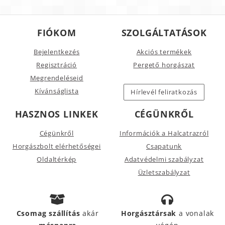
FIÓKOM
SZOLGÁLTATÁSOK
Bejelentkezés
Akciós termékek
Regisztráció
Pergető horgászat
Megrendeléseid
Kívánságlista
Hírlevél feliratkozás
HASZNOS LINKEK
CÉGÜNKRŐL
Cégünkről
Információk a Halcatrazról
Horgászbolt elérhetőségei
Csapatunk
Oldaltérkép
Adatvédelmi szabályzat
Üzletszabályzat
Csomag szállítás
akár
Horgásztársak
a vonalak