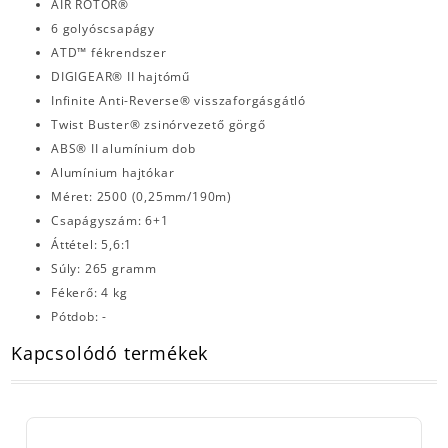
AIR ROTOR®
6 golyóscsapágy
ATD™ fékrendszer
DIGIGEAR® II hajtómű
Infinite Anti-Reverse® visszaforgásgátló
Twist Buster® zsinórvezető görgő
ABS® II alumínium dob
Alumínium hajtókar
Méret: 2500 (0,25mm/190m)
Csapágyszám: 6+1
Áttétel: 5,6:1
Súly: 265 gramm
Fékerő: 4 kg
Pótdob: -
Kapcsolódó termékek