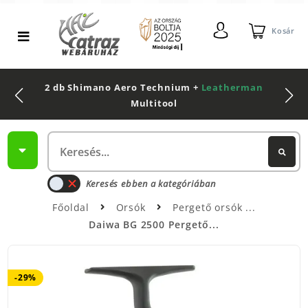
Kosár
2 db Shimano Aero Technium +
Leatherman
Multitool
Keresés ebben a kategóriában
Főoldal
Orsók
Pergető orsók
Daiwa BG 2500 Pergető...
-29%