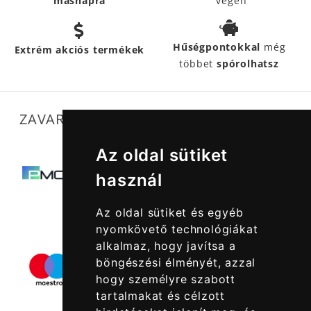
másnapra
végén
Hűségpontokkal
még
Extrém akciós termékek
többet
spórolhatsz
ZAVARTALAN MŰKÖDÉSÜNKET SEGÍTIK
Az oldal sütiket
használ
Az oldal sütiket és egyéb
nyomkövető technológiákat
alkalmaz, hogy javítsa a
böngészési élményét, azzal
hogy személyre szabott
tartalmakat és célzott