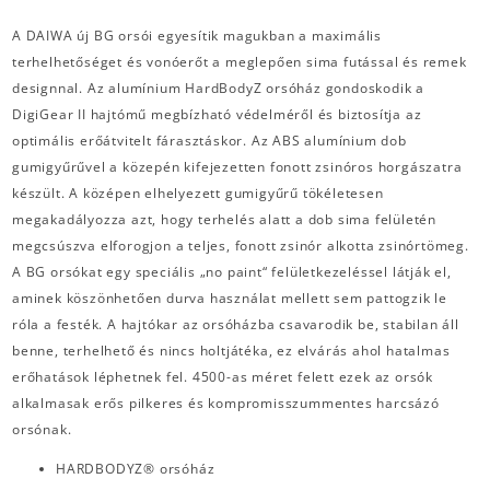
A DAIWA új BG orsói egyesítik magukban a maximális
terhelhetőséget és vonóerőt a meglepően sima futással és remek
designnal. Az alumínium HardBodyZ orsóház gondoskodik a
DigiGear II hajtómű megbízható védelméről és biztosítja az
optimális erőátvitelt fárasztáskor. Az ABS alumínium dob
gumigyűrűvel a közepén kifejezetten fonott zsinóros horgászatra
készült. A középen elhelyezett gumigyűrű tökéletesen
megakadályozza azt, hogy terhelés alatt a dob sima felületén
megcsúszva elforogjon a teljes, fonott zsinór alkotta zsinórtömeg.
A BG orsókat egy speciális „no paint“ felületkezeléssel látják el,
aminek köszönhetően durva használat mellett sem pattogzik le
róla a festék. A hajtókar az orsóházba csavarodik be, stabilan áll
benne, terhelhető és nincs holtjátéka, ez elvárás ahol hatalmas
erőhatások léphetnek fel. 4500-as méret felett ezek az orsók
alkalmasak erős pilkeres és kompromisszummentes harcsázó
orsónak.
HARDBODYZ® orsóház