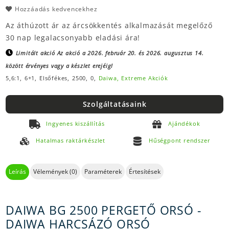
Hozzáadás kedvencekhez
Az áthúzott ár az árcsökkentés alkalmazását megelőző
30 nap legalacsonyabb eladási ára!
Limitált akció
Az akció a 2026. február 20. és 2026. augusztus 14.
között érvényes vagy a készlet erejéig!
5,6:1,
6+1,
Elsőfékes,
2500,
0,
Daiwa,
Extreme Akciók
Szolgáltatásaink
Ingyenes kiszállítás
Ajándékok
Hatalmas raktárkészlet
Hűségpont rendszer
Leírás
Vélemények (0)
Paraméterek
Értesítések
DAIWA BG 2500 PERGETŐ ORSÓ -
DAIWA HARCSÁZÓ ORSÓ