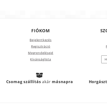
FIÓKOM
SZ
Bejelentkezés
Regisztráció
Megrendeléseid
Kívánságlista
H
Csomag szállítás
akár
másnapra
Horgász