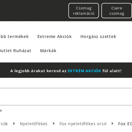
Csomag
Csere
reklamáció
csomag
űbb termékek
Extreme Akciók
Horgász szettek
utlet Ruházat
Márkák
A legjobb árakat keresd az
EXTRÉM AKCIÓK
fül alatt!
n
rsók
Nyeletőfékes
Fox nyeletőfékes orsó
Fox EO