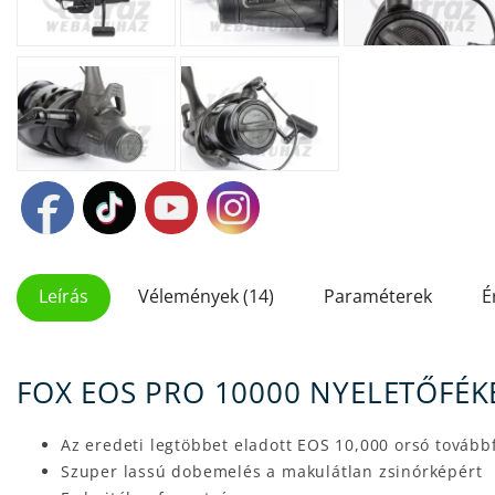
Leírás
Vélemények (14)
Paraméterek
É
FOX EOS PRO 10000 NYELETŐFÉ
Az eredeti legtöbbet eladott EOS 10,000 orsó továbbf
Szuper lassú dobemelés a makulátlan zsinórképért