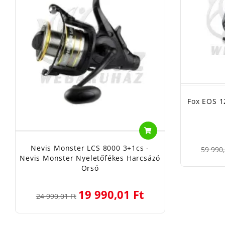
Fox EOS 1
Nevis Monster LCS 8000 3+1cs -
59 990,
Nevis Monster Nyeletőfékes Harcsázó
Orsó
19 990,01 Ft
24 990,01 Ft