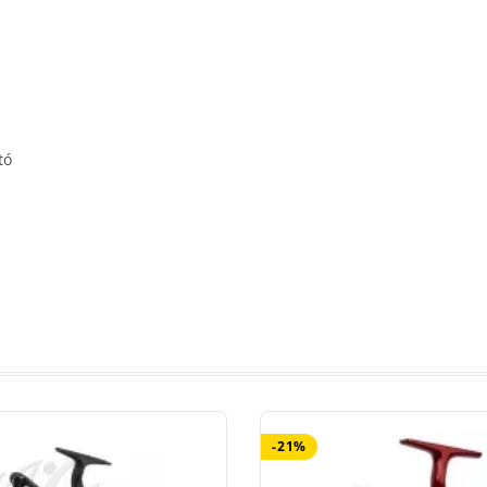
tó
-21%