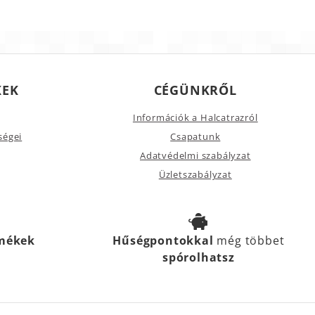
KEK
CÉGÜNKRŐL
Információk a Halcatrazról
ségei
Csapatunk
Adatvédelmi szabályzat
Üzletszabályzat
rmékek
Hűségpontokkal
még többet
spórolhatsz