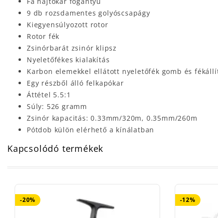
Fa hajtókar fogantyú
9 db rozsdamentes golyóscsapágy
Kiegyensúlyozott rotor
Rotor fék
Zsinórbarát zsinór klipsz
Nyeletőfékes kialakítás
Karbon elemekkel ellátott nyeletőfék gomb és fékállí
Egy részből álló felkapókar
Áttétel 5.5:1
Súly: 526 gramm
Zsinór kapacitás: 0.33mm/320m, 0.35mm/260m
Pótdob külön elérhető a kínálatban
Kapcsolódó termékek
-20%
-12%