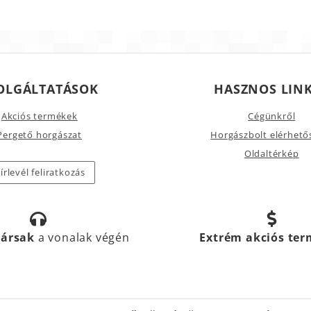
OLGÁLTATÁSOK
HASZNOS LIN
Akciós termékek
Cégünkről
Pergető horgászat
Horgászbolt elérhető
Oldaltérkép
írlevél feliratkozás
társak
a vonalak végén
Extrém akciós te