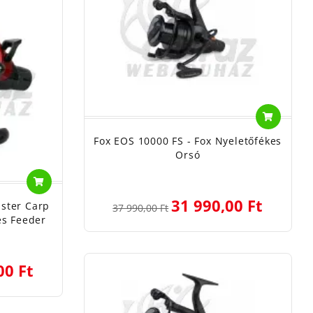
Fox EOS 10000 FS - Fox Nyeletőfékes
Orsó
31 990,00 Ft
ster Carp
37 990,00 Ft
es Feeder
00 Ft