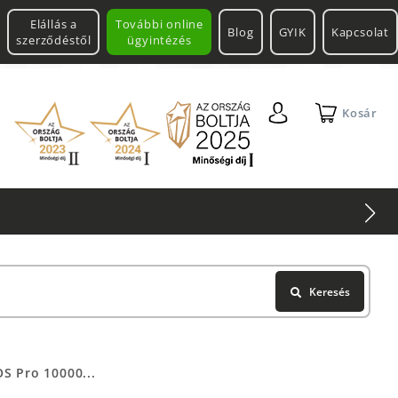
Elállás a
További online
Blog
GYIK
Kapcsolat
szerződéstől
ügyintézés
Kosár
Keresés
S Pro 10000...