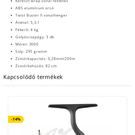
Kereszt wrap vonal fektetés
ABS alumínium orsó
Twist Buster II vonalhenger
Áttétel: 5,3:1
Fékerő: 4 kg
Golyóscsapágy: 3 db
Méret: 3000
Súly: 295 gramm
Zsinórkapacitás: 0,28mm/200m
Zsinórbehúzás: 82 cm
Kapcsolódó termékek
-14%