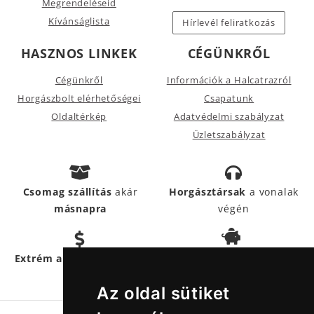
Megrendeléseid
Kívánságlista
Hírlevél feliratkozás
HASZNOS LINKEK
CÉGÜNKRŐL
Cégünkről
Információk a Halcatrazról
Horgászbolt elérhetőségei
Csapatunk
Oldaltérkép
Adatvédelmi szabályzat
Üzletszabályzat
Csomag szállítás
akár
Horgásztársak
a vonalak
másnapra
végén
Hűségpontokkal
még
Extrém akciós termékek
többet
spórolhatsz
Az oldal sütiket