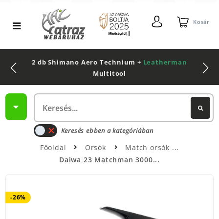
Kosár
2 db Shimano Aero Technium +
Leatherman
Multitool
Keresés ebben a kategóriában
Főoldal
Orsók
Match orsók
Daiwa 23 Matchman 3000...
-26%