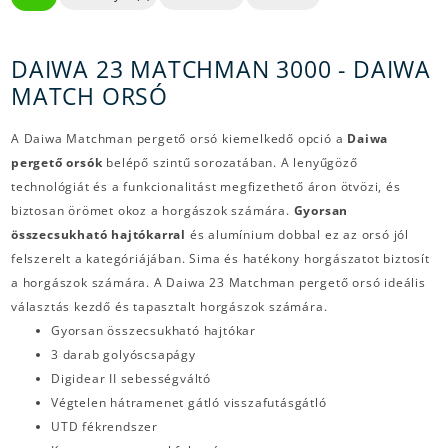
DAIWA 23 MATCHMAN 3000 - DAIWA
MATCH ORSÓ
A Daiwa Matchman pergető orsó kiemelkedő opció a
Daiwa
pergető orsók
belépő szintű sorozatában. A lenyűgöző
technológiát és a funkcionalitást megfizethető áron ötvözi, és
biztosan örömet okoz a horgászok számára.
Gyorsan
összecsukható hajtókarral
és alumínium dobbal ez az orsó jól
felszerelt a kategóriájában. Sima és hatékony horgászatot biztosít
a horgászok számára. A Daiwa 23 Matchman pergető orsó ideális
választás kezdő és tapasztalt horgászok számára.
Gyorsan összecsukható hajtókar
3 darab golyóscsapágy
Digidear II sebességváltó
Végtelen hátramenet gátló visszafutásgátló
UTD fékrendszer