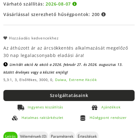
Várható szállítás:
2026-08-07
Vásárlással szerezhető hűségpontok:
200
Hozzáadás kedvencekhez
Az áthúzott ár az árcsökkentés alkalmazását megelőző
30 nap legalacsonyabb eladási ára!
Limitált akció
Az akció a 2026. február 27. és 2026. augusztus 13.
között érvényes vagy a készlet erejéig!
5,3:1,
3,
Elsőfékes,
3000,
0,
Daiwa,
Extreme Akciók
Szolgáltatásaink
Ingyenes kiszállítás
Ajándékok
Hatalmas raktárkészlet
Hűségpont rendszer
Leírás
Vélemények (0)
Paraméterek
Értesítések