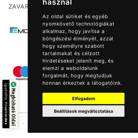
használ
ZAVARTALAN MŰKÖDÉSÜNKET SEGÍTIK
Az oldal sütiket és egyéb
nyomkövető technológiákat
alkalmaz, hogy javítsa a
böngészési élményét, azzal
hogy személyre szabott
tartalmakat és célzott
hirdetéseket jelenít meg, és
elemzi a weboldalunk
forgalmát, hogy megtudjuk
honnan érkeztek a látogatóink.
Igazolta:
Megbízható Oldal
Elfogadom
Trustindex
Beállítások megváltoztatása
db
-
+
Kosárba Rakom
© 2022 -
Halcatraz Kft.