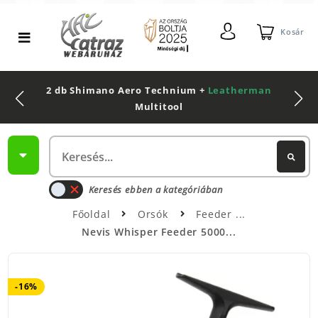
Kosár
2 db Shimano Aero Technium +
Leatherman
Multitool
Keresés ebben a kategóriában
Főoldal
Orsók
Feeder
Nevis Whisper Feeder 5000...
-16%