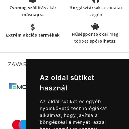
Csomag szállítás
akár
Horgásztársak
a vonalak
másnapra
végén
Hűségpontokkal
még
Extrém akciós termékek
többet
spórolhatsz
ZAVARTALAN MŰKÖDÉSÜNKET SEGÍTIK
Az oldal sütiket
használ
Az oldal sütiket és egyéb
nyomkövető technológiákat
alkalmaz, hogy javítsa a
böngészési élményét, azzal