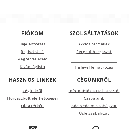
FIÓKOM
SZOLGÁLTATÁSOK
Bejelentkezés
Akciós termékek
Regisztráció
Pergető horgászat
Megrendeléseid
Kívánságlista
Hírlevél feliratkozás
HASZNOS LINKEK
CÉGÜNKRŐL
Cégünkről
Információk a Halcatrazról
Horgászbolt elérhetőségei
Csapatunk
Oldaltérkép
Adatvédelmi szabályzat
Üzletszabályzat