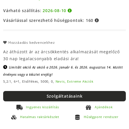
Várható szállítás:
2026-08-10
Vásárlással szerezhető hűségpontok:
160
Hozzáadás kedvencekhez
Az áthúzott ár az árcsökkentés alkalmazását megelőző
30 nap legalacsonyabb eladási ára!
Limitált akció
Az akció a 2026. január 6. és 2026. augusztus 14. között
érvényes vagy a készlet erejéig!
5,2:1,
6+1,
Elsőfékes,
5000,
0,
Nevis,
Extreme Akciók
Szolgáltatásaink
Ingyenes kiszállítás
Ajándékok
Hatalmas raktárkészlet
Hűségpont rendszer