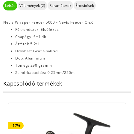
Leírás
Vélemények (2)
Paraméterek
Értesítések
Nevis Whisper Feeder 5000 - Nevis Feeder Orsó
Fékrendszer: Elsőfékes
Csapágy: 6+1 db
Áttétel: 5.2:1
Orsóház: Grafit-hybrid
Dob: Alumínium
Tömeg: 290 gramm
Zsinórkapacitás: 0.25mm/220m
Kapcsolódó termékek
-17%