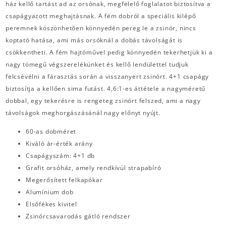
ház kellő tartást ad az orsónak, megfelelő foglalatot biztosítva a
csapágyazott meghajtásnak. A fém dobról a speciális kilépő
peremnek köszönhetően könnyedén pereg le a zsinór, nincs
koptató hatása, ami más orsóknál a dobás távolságát is
csökkentheti. A fém hajtóművel pedig könnyedén tekerhetjük ki a
nagy tömegű végszerelékünket és kellő lendülettel tudjuk
felcsévélni a fárasztás során a visszanyert zsinórt. 4+1 csapágy
biztosítja a kellően sima futást. 4,6:1-es áttétele a nagyméretű
dobbal, egy tekerésre is rengeteg zsinórt felszed, ami a nagy
távolságok meghorgászásánál nagy előnyt nyújt.
60-as dobméret
Kiváló ár-érték arány
Csapágyszám: 4+1 db
Grafit orsóház, amely rendkívül strapabíró
Megerősített felkapókar
Alumínium dob
Elsőfékes kivitel
Zsinórcsavarodás gátló rendszer