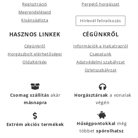
Regisztráció
Pergető horgászat
Megrendeléseid
Kívánságlista
Hírlevél feliratkozás
HASZNOS LINKEK
CÉGÜNKRŐL
Cégünkről
Információk a Halcatrazról
Horgászbolt elérhetőségei
Csapatunk
Oldaltérkép
Adatvédelmi szabályzat
Üzletszabályzat
Csomag szállítás
akár
Horgásztársak
a vonalak
másnapra
végén
Hűségpontokkal
még
Extrém akciós termékek
többet
spórolhatsz