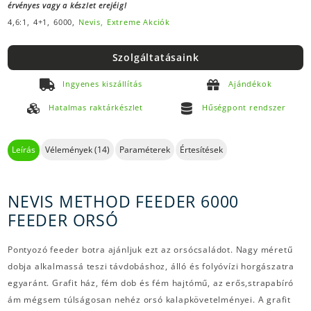
érvényes vagy a készlet erejéig!
4,6:1,
4+1,
6000,
Nevis,
Extreme Akciók
Szolgáltatásaink
Ingyenes kiszállítás
Ajándékok
Hatalmas raktárkészlet
Hűségpont rendszer
Leírás
Vélemények (14)
Paraméterek
Értesítések
NEVIS METHOD FEEDER 6000
FEEDER ORSÓ
Pontyozó feeder botra ajánljuk ezt az orsócsaládot. Nagy méretű
dobja alkalmassá teszi távdobáshoz, álló és folyóvízi horgászatra
egyaránt. Grafit ház, fém dob és fém hajtómű, az erős,strapabíró
ám mégsem túlságosan nehéz orsó kalapkövetelményei. A grafit