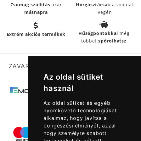
Csomag szállítás
akár
Horgásztársak
a vonalak
másnapra
végén
Hűségpontokkal
még
Extrém akciós termékek
többet
spórolhatsz
ZAVARTALAN MŰKÖDÉSÜNKET SEGÍTIK
Az oldal sütiket
használ
Az oldal sütiket és egyéb
nyomkövető technológiákat
alkalmaz, hogy javítsa a
böngészési élményét, azzal
hogy személyre szabott
tartalmakat és célzott