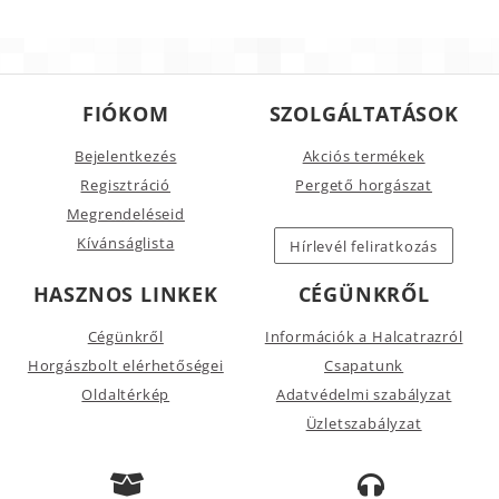
FIÓKOM
SZOLGÁLTATÁSOK
Bejelentkezés
Akciós termékek
Regisztráció
Pergető horgászat
Megrendeléseid
Kívánságlista
Hírlevél feliratkozás
HASZNOS LINKEK
CÉGÜNKRŐL
Cégünkről
Információk a Halcatrazról
Horgászbolt elérhetőségei
Csapatunk
Oldaltérkép
Adatvédelmi szabályzat
Üzletszabályzat