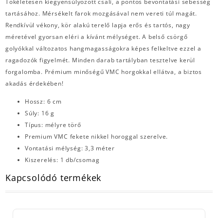
Tökéletesen kiegyensúlyozott csali, a pontos bevontatási sebesség
tartásához. Mérsékelt farok mozgásával nem vereti túl magát.
Rendkívül vékony, kör alakú terelő lapja erős és tartós, nagy
méretével gyorsan eléri a kívánt mélységet. A belső csörgő
golyókkal változatos hangmagasságokra képes felkeltve ezzel a
ragadozók figyelmét. Minden darab tartályban tesztelve kerül
forgalomba. Prémium minőségű VMC horgokkal ellátva, a biztos
akadás érdekében!
Hossz: 6 cm
Súly: 16 g
Típus: mélyre törő
Premium VMC fekete nikkel horoggal szerelve.
Vontatási mélység: 3,3 méter
Kiszerelés: 1 db/csomag
Kapcsolódó termékek