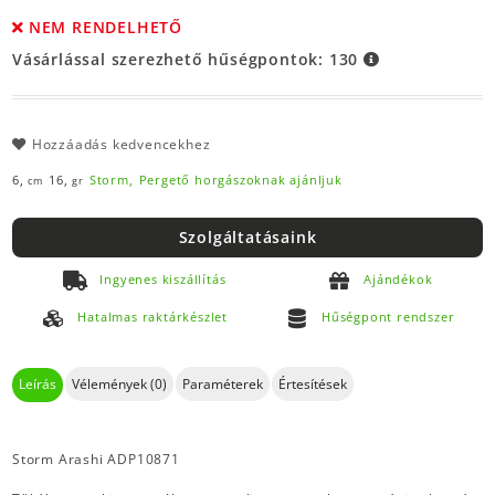
NEM RENDELHETŐ
Vásárlással szerezhető hűségpontok:
130
Hozzáadás kedvencekhez
6,
16,
Storm,
Pergető horgászoknak ajánljuk
cm
gr
Szolgáltatásaink
Ingyenes kiszállítás
Ajándékok
Hatalmas raktárkészlet
Hűségpont rendszer
Leírás
Vélemények (0)
Paraméterek
Értesítések
Storm Arashi ADP10871