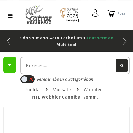
Kosár
2 db Shimano Aero Technium +
Leatherman
Multitool
Keresés ebben a kategóriában
Főoldal
Műcsalik
Wobbler
HFL Wobbler Cannibal 78mm...