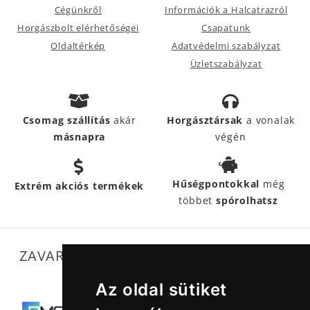
Cégünkről
Információk a Halcatrazról
Horgászbolt elérhetőségei
Csapatunk
Oldaltérkép
Adatvédelmi szabályzat
Üzletszabályzat
Csomag szállítás
akár
Horgásztársak
a vonalak
másnapra
végén
Hűségpontokkal
még
Extrém akciós termékek
többet
spórolhatsz
ZAVARTALAN MŰKÖDÉSÜNKET SEGÍTIK
Az oldal sütiket