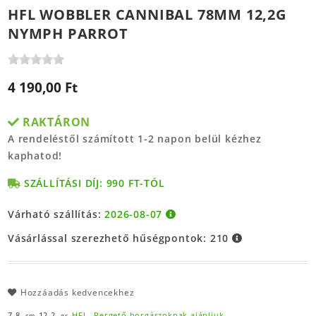
HFL WOBBLER CANNIBAL 78MM 12,2G
NYMPH PARROT
4 190,00 Ft
RAKTÁRON
A rendeléstől számított 1-2 napon belül kézhez
kaphatod!
SZÁLLÍTÁSI DÍJ: 990 FT-TÓL
Várható szállítás:
2026-08-07
Vásárlással szerezhető hűségpontok:
210
Hozzáadás kedvencekhez
7,8,
12,2,
HFL,
Pergető horgászoknak ajánljuk
cm
gr