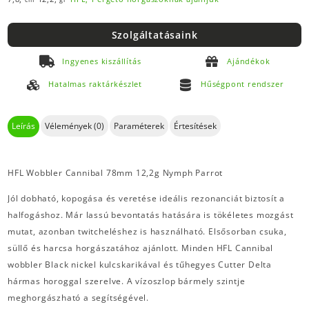
Szolgáltatásaink
Ingyenes kiszállítás
Ajándékok
Hatalmas raktárkészlet
Hűségpont rendszer
Leírás
Vélemények (0)
Paraméterek
Értesítések
HFL Wobbler Cannibal 78mm 12,2g Nymph Parrot
Jól dobható, kopogása és veretése ideális rezonanciát biztosít a
halfogáshoz. Már lassú bevontatás hatására is tökéletes mozgást
mutat, azonban twitcheléshez is használható. Elsősorban csuka,
süllő és harcsa horgászatához ajánlott. Minden HFL Cannibal
wobbler Black nickel kulcskarikával és tűhegyes Cutter Delta
hármas horoggal szerelve. A vízoszlop bármely szintje
meghorgászható a segítségével.