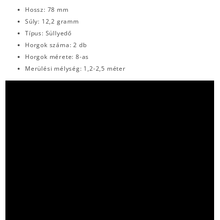
Hossz: 78 mm
Súly: 12,2 gramm
Típus: Süllyedő
Horgok száma: 2 db
Horgok mérete: 8-as
Merülési mélység: 1,2-2,5 méter