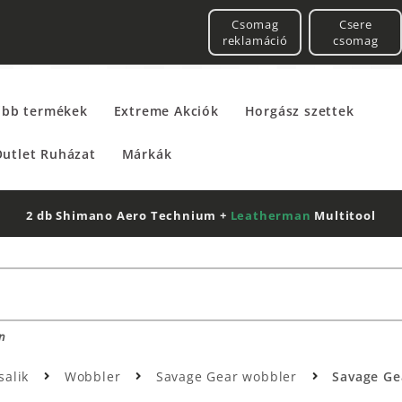
Csomag
Csere
reklamáció
csomag
űbb termékek
Extreme Akciók
Horgász szettek
utlet Ruházat
Márkák
2 db Shimano Aero Technium +
Leatherman
Multitool
n
salik
Wobbler
Savage Gear wobbler
Savage Ge