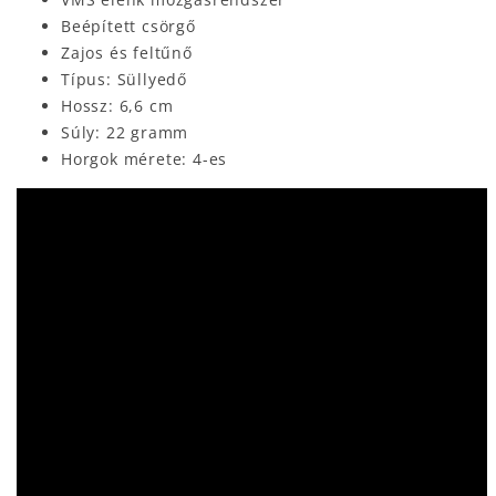
Beépített csörgő
Zajos és feltűnő
Típus: Süllyedő
Hossz: 6,6 cm
Súly: 22 gramm
Horgok mérete: 4-es