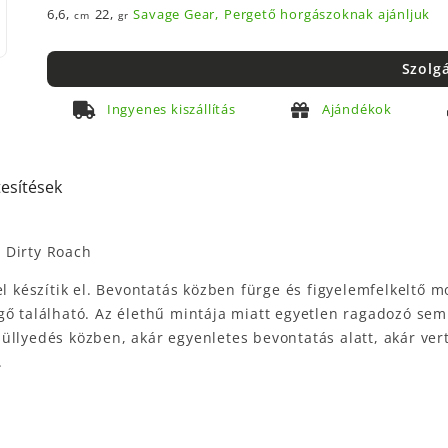
6,6,
22,
Savage Gear,
Pergető horgászoknak ajánljuk
cm
gr
Szolg
Ingyenes kiszállítás
Ajándékok
tesítések
 Dirty Roach
el készítik el. Bevontatás közben fürge és figyelemfelkeltő 
ő található. Az élethű mintája miatt egyetlen ragadozó sem h
üllyedés közben, akár egyenletes bevontatás alatt, akár ver
.