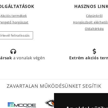
OLGÁLTATÁSOK
HASZNOS LIN
Akciós termékek
Cégünkről
Pergető horgászat
Horgászbolt elérhető
Oldaltérkép
írlevél feliratkozás
társak
a vonalak végén
Extrém akciós te
ZAVARTALAN MŰKÖDÉSÜNKET SEGÍTIK