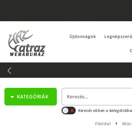
Újdonságok
Legnépszer
O
KATEGÓRIÁK
Keresés ebben a kategóriába
Főoldal
Műc