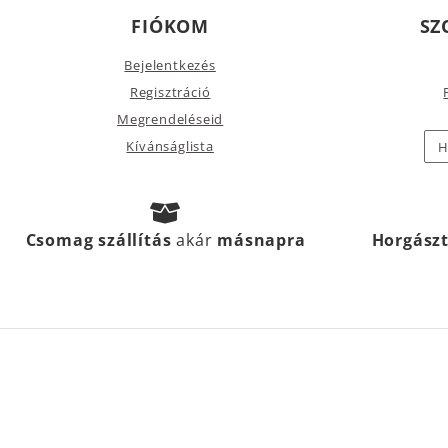
FIÓKOM
SZ
Bejelentkezés
Regisztráció
Megrendeléseid
Kívánságlista
H
Csomag szállítás
akár
másnapra
Horgász