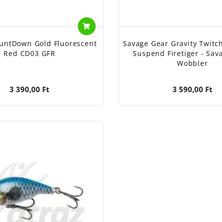
untDown Gold Fluorescent
Savage Gear Gravity Twit
Red CD03 GFR
Suspend Firetiger - Sav
Wobbler
3 390,00 Ft
3 590,00 Ft