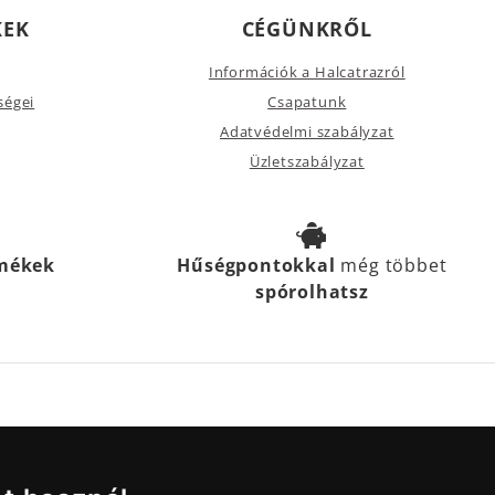
KEK
CÉGÜNKRŐL
Információk a Halcatrazról
ségei
Csapatunk
Adatvédelmi szabályzat
Üzletszabályzat
rmékek
Hűségpontokkal
még többet
spórolhatsz