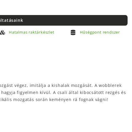
áltatásaink
Hatalmas raktárkészlet
Hűségpont rendszer
mozgást végez, imitálja a kishalak mozgását. A wobblerek
agyja figyelmen kívül. A csali által kibocsátott rezgés és
tikális mozgatás során keményen rá fognak vágni!