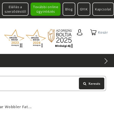
Elállás a
További online
Blog
GYIK
Kapcsolat
szerződéstől
ügyintézés
Kosár
Keresés
ar Wobbler Fat...