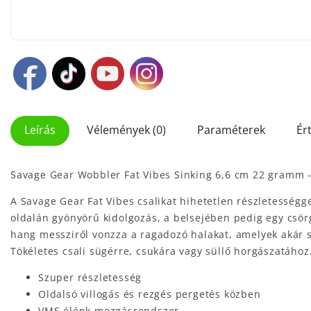
Leírás
Vélemények (0)
Paraméterek
Ér
Savage Gear Wobbler Fat Vibes Sinking 6,6 cm 22 gramm -
A Savage Gear Fat Vibes csalikat hihetetlen részletességg
oldalán gyönyörű kidolgozás, a belsejében pedig egy csörg
hang messziről vonzza a ragadozó halakat, amelyek akár s
Tökéletes csali sügérre, csukára vagy süllő horgászatához
Szuper részletesség
Oldalsó villogás és rezgés pergetés közben
VMS élénk mozgásrendszer