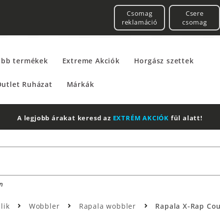
Csomag
Csere
reklamáció
csomag
űbb termékek
Extreme Akciók
Horgász szettek
utlet Ruházat
Márkák
A legjobb árakat keresd az
EXTRÉM AKCIÓK
fül alatt!
n
lik
Wobbler
Rapala wobbler
Rapala X-Rap Co