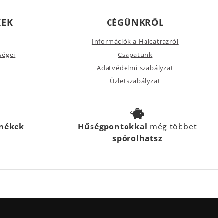
KEK
CÉGÜNKRŐL
Információk a Halcatrazról
ségei
Csapatunk
Adatvédelmi szabályzat
Üzletszabályzat
rmékek
Hűségpontokkal
még többet
spórolhatsz