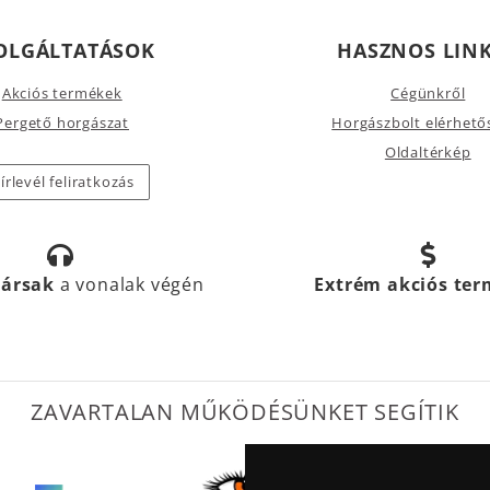
OLGÁLTATÁSOK
HASZNOS LIN
Akciós termékek
Cégünkről
Pergető horgászat
Horgászbolt elérhető
Oldaltérkép
írlevél feliratkozás
társak
a vonalak végén
Extrém akciós te
ZAVARTALAN MŰKÖDÉSÜNKET SEGÍTIK