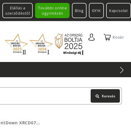
Elállás a
További online
Blog
GYIK
Kapcsolat
szerződéstől
ügyintézés
Kosár
Keresés
untDown XRCD07...