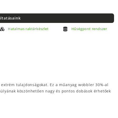
áltatásaink
Hatalmas raktárkészlet
Hűségpont rendszer
p extrém tulajdonságokat. Ez a műanyag wobbler 30%-al
s súlyának köszönhetően nagy és pontos dobások érhetőek