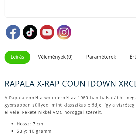
Leírás
Vélemények (0)
Paraméterek
Ér
RAPALA X-RAP COUNTDOWN XRC
A Rapala ennél a wobblernél az 1960-ban balsafából mega
gyorsabban süllyed, mint klasszikus elődje, így a vízrét
el vele. Fekete nikkel VMC horoggal szerelt.
Hossz: 7 cm
Súly: 10 gramm