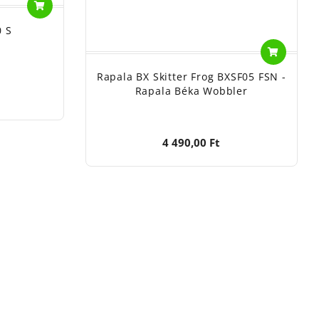
0 S
Rapala BX Skitter Frog BXSF05 FSN -
Rapala Béka Wobbler
4 490,00 Ft