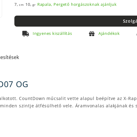
7,
10,
Rapala,
Pergető horgászoknak ajánljuk
cm
gr
Szolg
Ingyenes kiszállítás
Ajándékok
tesítések
D07 OG
lkotott. CountDown műcsalit vette alapul beépítve az X-Ra
eg minden szintje átfésülhető vele. Áramvonalas alakjának é