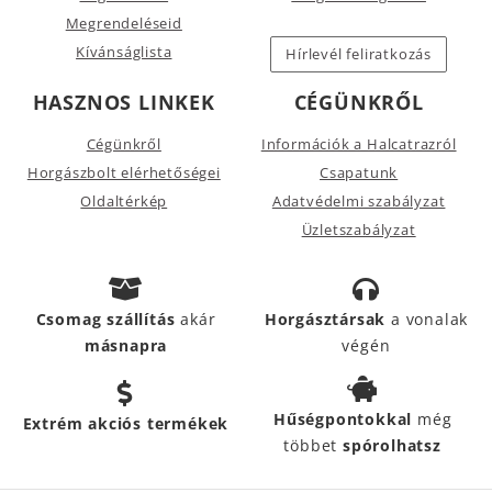
Megrendeléseid
Kívánságlista
Hírlevél feliratkozás
HASZNOS LINKEK
CÉGÜNKRŐL
Cégünkről
Információk a Halcatrazról
Horgászbolt elérhetőségei
Csapatunk
Oldaltérkép
Adatvédelmi szabályzat
Üzletszabályzat
Csomag szállítás
akár
Horgásztársak
a vonalak
másnapra
végén
Hűségpontokkal
még
Extrém akciós termékek
többet
spórolhatsz