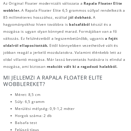
Az Original Floater modernizált változata a
Rapala Floater Elite
wobbler.
A Rapala Floater Elite 6,5 grammos súllyal rendelkezik a
85 milliméteres hosszához, ezáltal
jól dobható.
A
hagyományokhoz híven továbbra is
balsafából
készül és a
mozgása is ugyan olyan könnyed marad. Formájában van a fő
változás. Ez felülnézetből a legszembetűnőbb, ugyanis
a fejét
oldalról ellaposították.
Ettől könnyebben vezethetővé vált és
jobban reagál a jerkelő mozdulatokra. Valamint élénkebb lett az
oldal villantó mozgása. Már lassú bevontatás hatására is elindul a
mozgása, ami biztosan
reakciót vált ki a ragadozó halakból.
MI JELLEMZI A RAPALA FLOATER ELITE
WOBBLEREKET?
Méret: 8,5 cm
Súly: 6,5 gramm
Merülési mélység: 0,9-1,2 méter
Horgok száma: 2 db
Balsafa test
Felúszó típus