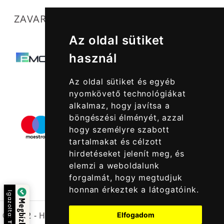
ZAVARTALAN MŰKÖDÉSÜNKET SEGÍTIK
Az oldal sütiket
használ
Az oldal sütiket és egyéb
nyomkövető technológiákat
alkalmaz, hogy javítsa a
böngészési élményét, azzal
hogy személyre szabott
tartalmakat és célzott
hirdetéseket jelenít meg, és
elemzi a weboldalunk
forgalmát, hogy megtudjuk
honnan érkeztek a látogatóink.
Igazolta:
© 2022 -
Halcatraz Kft.
Elfogadom