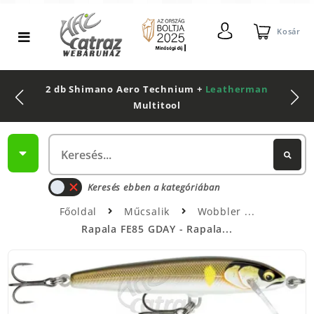
Kosár
2 db Shimano Aero Technium +
Leatherman
Multitool
Keresés ebben a kategóriában
Főoldal
Műcsalik
Wobbler
Rapala FE85 GDAY - Rapala...