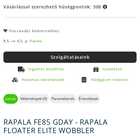
Vásárlással szerezhető hűségpontok:
300
Hozzáadás kedvencekhez
8,5,
6,5,
Rapala
cm
gr
Szolgáltatásaink
Ingyenes kiszállítás
Ajándékok
Hatalmas raktárkészlet
Hűségpont rendszer
Leírás
Vélemények (0)
Paraméterek
Értesítések
RAPALA FE85 GDAY - RAPALA
FLOATER ELITE WOBBLER