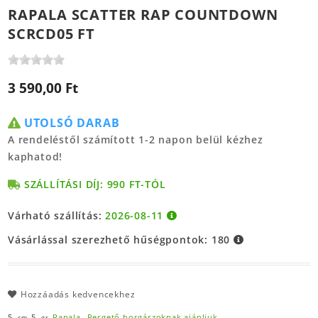
RAPALA SCATTER RAP COUNTDOWN
SCRCD05 FT
3 590,00 Ft
UTOLSÓ DARAB
A rendeléstől számított 1-2 napon belül kézhez
kaphatod!
SZÁLLÍTÁSI DÍJ: 990 FT-TÓL
Várható szállítás:
2026-08-11
Vásárlással szerezhető hűségpontok:
180
Hozzáadás kedvencekhez
5,
5,
Rapala,
Pergető horgászoknak ajánljuk
cm
gr