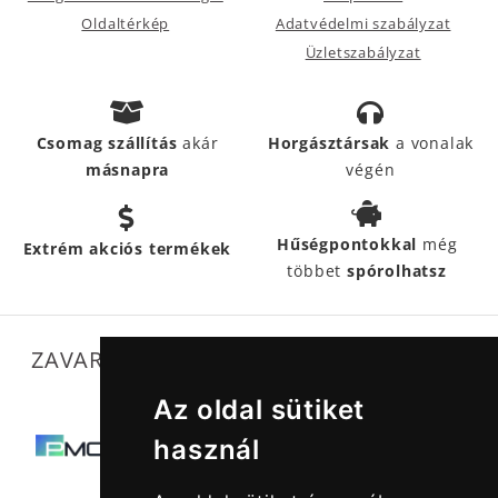
Oldaltérkép
Adatvédelmi szabályzat
Üzletszabályzat
Csomag szállítás
akár
Horgásztársak
a vonalak
másnapra
végén
Hűségpontokkal
még
Extrém akciós termékek
többet
spórolhatsz
ZAVARTALAN MŰKÖDÉSÜNKET SEGÍTIK
Az oldal sütiket
használ