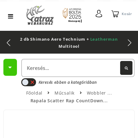
Kosár
2 db Shimano Aero Technium +
Leatherman
Multitool
Keresés ebben a kategóriában
Főoldal
Műcsalik
Wobbler
Rapala Scatter Rap CountDown...