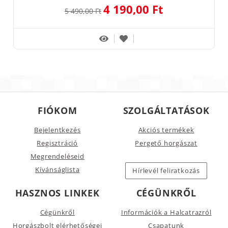
4 190,00 Ft
5 490,00 Ft
FIÓKOM
SZOLGÁLTATÁSOK
Bejelentkezés
Akciós termékek
Regisztráció
Pergető horgászat
Megrendeléseid
Kívánságlista
Hírlevél feliratkozás
HASZNOS LINKEK
CÉGÜNKRŐL
Cégünkről
Információk a Halcatrazról
Horgászbolt elérhetőségei
Csapatunk