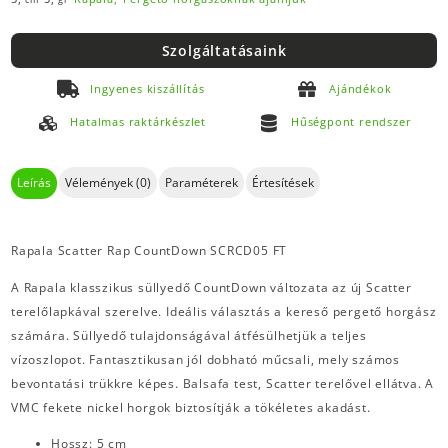
Szolgáltatásaink
Ingyenes kiszállítás
Ajándékok
Hatalmas raktárkészlet
Hűségpont rendszer
Leírás
Vélemények (0)
Paraméterek
Értesítések
Rapala Scatter Rap CountDown SCRCD05 FT
A Rapala klasszikus süllyedő CountDown változata az új Scatter
terelőlapkával szerelve. Ideális választás a kereső pergető horgász
számára. Süllyedő tulajdonságával átfésülhetjük a teljes
vízoszlopot. Fantasztikusan jól dobható műcsali, mely számos
bevontatási trükkre képes. Balsafa test, Scatter terelővel ellátva. A
VMC fekete nickel horgok biztosítják a tökéletes akadást.
Hossz: 5 cm