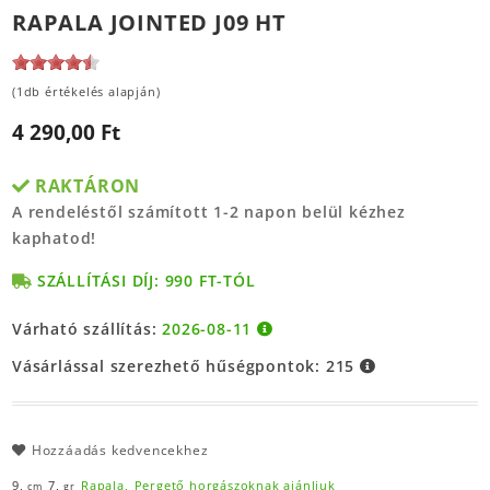
RAPALA JOINTED J09 HT
(1db értékelés alapján)
4 290,00 Ft
RAKTÁRON
A rendeléstől számított 1-2 napon belül kézhez
kaphatod!
SZÁLLÍTÁSI DÍJ: 990 FT-TÓL
Várható szállítás:
2026-08-11
Vásárlással szerezhető hűségpontok:
215
Hozzáadás kedvencekhez
9,
7,
Rapala,
Pergető horgászoknak ajánljuk
cm
gr