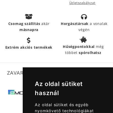
Üzletszabályzat
Csomag szállítás
akár
Horgásztársak
a vonalak
másnapra
végén
Hűségpontokkal
még
Extrém akciós termékek
többet
spórolhatsz
ZAVARTALAN MŰKÖDÉSÜNKET SEGÍTIK
Az oldal sütiket
használ
Az oldal sütiket és egyéb
nyomkövető technológiákat