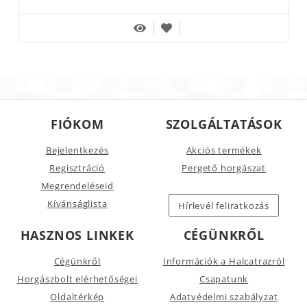
FIÓKOM
SZOLGÁLTATÁSOK
Bejelentkezés
Akciós termékek
Regisztráció
Pergető horgászat
Megrendeléseid
Kívánságlista
Hírlevél feliratkozás
HASZNOS LINKEK
CÉGÜNKRŐL
Cégünkről
Információk a Halcatrazról
Horgászbolt elérhetőségei
Csapatunk
Oldaltérkép
Adatvédelmi szabályzat