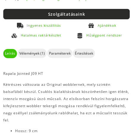
Szolgáltatásaink
Ingyenes kiszállítás
Ajándékok
Hatalmas raktárkészlet
Hűségpont rendszer
Leírás
Vélemények (1)
Paraméterek
Értesítések
Rapala Jointed J09 HT
Kétrészes változata az Original wobblernek, mely szintén
balsafából készül. Csuklós kialakításának köszönhetően igen élénk,
intenzív mozgású úszó műcsali. Az elsősorban felszíni horgászatra
kifejlesztett wobbler tekergő mozgása rendkívül figyelemfelkeltő,
nagy eséllyel zsákmányolunk rablóhalat, ha ezt a műcsalit tesszük
fel.
Hossz: 9 cm