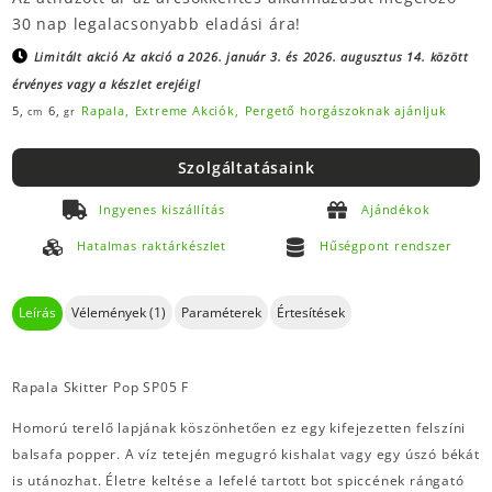
30 nap legalacsonyabb eladási ára!
Limitált akció
Az akció a 2026. január 3. és 2026. augusztus 14. között
érvényes vagy a készlet erejéig!
5,
6,
Rapala,
Extreme Akciók,
Pergető horgászoknak ajánljuk
cm
gr
Szolgáltatásaink
Ingyenes kiszállítás
Ajándékok
Hatalmas raktárkészlet
Hűségpont rendszer
Leírás
Vélemények (1)
Paraméterek
Értesítések
Rapala Skitter Pop SP05 F
Homorú terelő lapjának köszönhetően ez egy kifejezetten felszíni
balsafa popper. A víz tetején megugró kishalat vagy egy úszó békát
is utánozhat. Életre keltése a lefelé tartott bot spiccének rángató