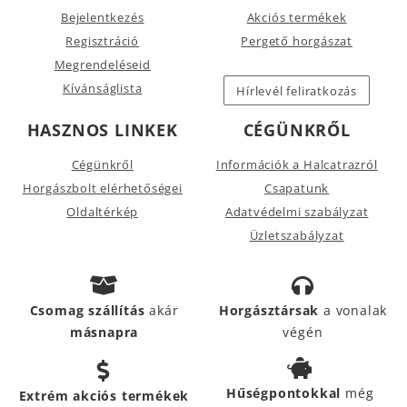
Bejelentkezés
Akciós termékek
Regisztráció
Pergető horgászat
Megrendeléseid
Kívánságlista
Hírlevél feliratkozás
HASZNOS LINKEK
CÉGÜNKRŐL
Cégünkről
Információk a Halcatrazról
Horgászbolt elérhetőségei
Csapatunk
Oldaltérkép
Adatvédelmi szabályzat
Üzletszabályzat
Csomag szállítás
akár
Horgásztársak
a vonalak
másnapra
végén
Hűségpontokkal
még
Extrém akciós termékek