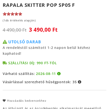
RAPALA SKITTER POP SP05 F
(1db értékelés alapján)
3 490,00 Ft
4 490,00 Ft
UTOLSÓ DARAB
A rendeléstől számított 1-2 napon belül kézhez
kaphatod!
SZÁLLÍTÁSI DÍJ: 990 FT-TÓL
Várható szállítás:
2026-08-11
Vásárlással szerezhető hűségpontok:
35
Hozzáadás kedvencekhez
Az áthúzott ár az árcsökkentés alkalmazását megelőző