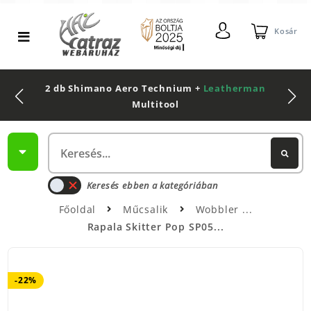
Kosár
2 db Shimano Aero Technium +
Leatherman
Multitool
Keresés ebben a kategóriában
Főoldal
Műcsalik
Wobbler
Rapala Skitter Pop SP05...
-22%