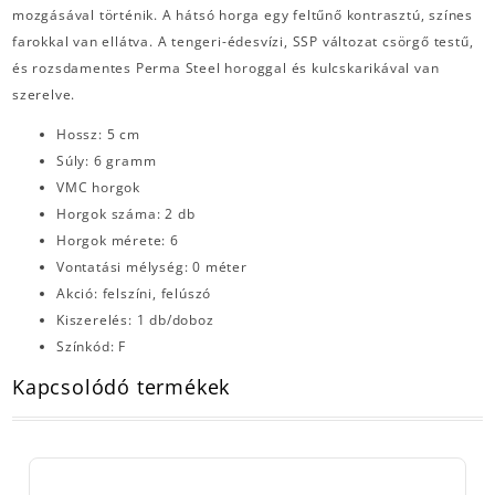
mozgásával történik. A hátsó horga egy feltűnő kontrasztú, színes
farokkal van ellátva. A tengeri-édesvízi, SSP változat csörgő testű,
és rozsdamentes Perma Steel horoggal és kulcskarikával van
szerelve.
Hossz: 5 cm
Súly: 6 gramm
VMC horgok
Horgok száma: 2 db
Horgok mérete: 6
Vontatási mélység: 0 méter
Akció: felszíni, felúszó
Kiszerelés: 1 db/doboz
Színkód: F
Kapcsolódó termékek