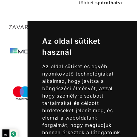
többet
spórolhatsz
ZAVARTALAN MŰKÖDÉSÜNKET SEGÍTIK
Az oldal sütiket
használ
Az oldal sütiket és egyéb
nyomkövető technológiákat
alkalmaz, hogy javítsa a
böngészési élményét, azzal
hogy személyre szabott
tartalmakat és célzott
hirdetéseket jelenít meg, és
elemzi a weboldalunk
forgalmát, hogy megtudjuk
honnan érkeztek a látogatóink.