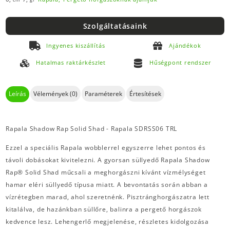
Szolgáltatásaink
Ingyenes kiszállítás
Ajándékok
Hatalmas raktárkészlet
Hűségpont rendszer
Leírás
Vélemények (0)
Paraméterek
Értesítések
Rapala Shadow Rap Solid Shad - Rapala SDRSS06 TRL
Ezzel a speciális Rapala wobblerrel egyszerre lehet pontos és
távoli dobásokat kivitelezni. A gyorsan süllyedő Rapala Shadow
Rap® Solid Shad műcsali a meghorgászni kívánt vízmélységet
hamar eléri süllyedő típusa miatt. A bevontatás során abban a
vízrétegben marad, ahol szeretnénk. Pisztránghorgászatra lett
kitalálva, de hazánkban süllőre, balinra a pergető horgászok
kedvence lesz. Lehengerlő megjelenése, részletes kidolgozása