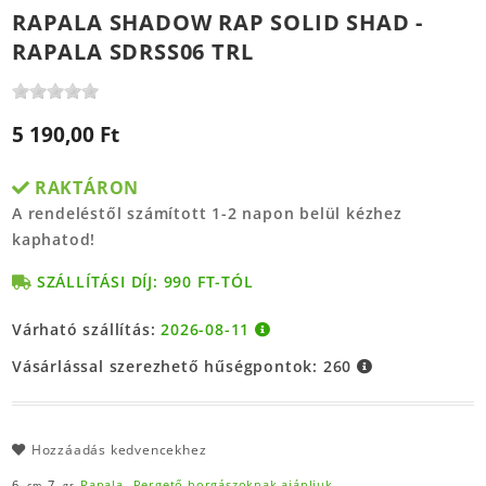
RAPALA SHADOW RAP SOLID SHAD -
RAPALA SDRSS06 TRL
5 190,00 Ft
RAKTÁRON
A rendeléstől számított 1-2 napon belül kézhez
kaphatod!
SZÁLLÍTÁSI DÍJ: 990 FT-TÓL
Várható szállítás:
2026-08-11
Vásárlással szerezhető hűségpontok:
260
Hozzáadás kedvencekhez
6,
7,
Rapala,
Pergető horgászoknak ajánljuk
cm
gr