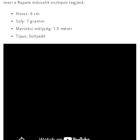
teszi a Rapala műcsalik oszlopos tagjává.
Hossz: 6 cm
Súly: 7 gramm
Merülési mélység: 1,5 méter
Típus: Süllyedő