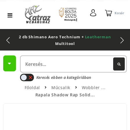
Kosár
2 db Shimano Aero Technium +
Leatherman
Multitool
Keresés ebben a kategóriában
Főoldal
Műcsalik
Wobbler
Rapala Shadow Rap Solid...