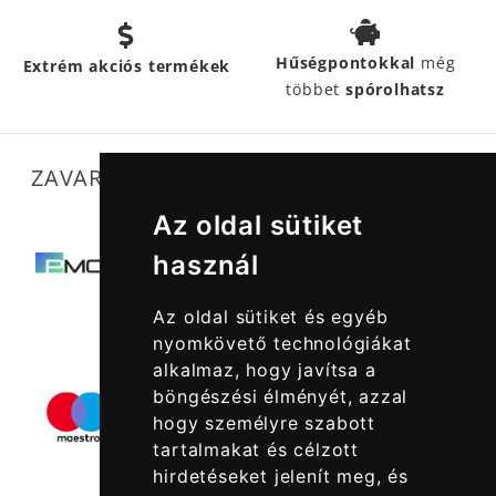
Hűségpontokkal
még
Extrém akciós termékek
többet
spórolhatsz
ZAVARTALAN MŰKÖDÉSÜNKET SEGÍTIK
Az oldal sütiket
használ
Az oldal sütiket és egyéb
nyomkövető technológiákat
alkalmaz, hogy javítsa a
böngészési élményét, azzal
hogy személyre szabott
tartalmakat és célzott
hirdetéseket jelenít meg, és