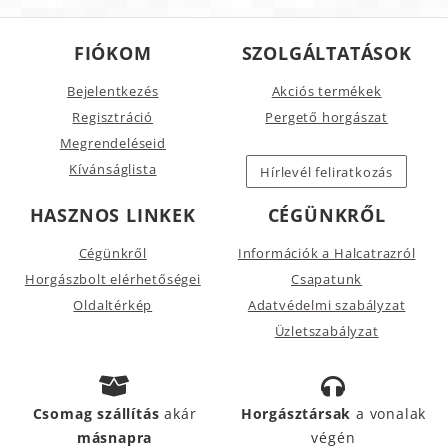
FIÓKOM
SZOLGÁLTATÁSOK
Bejelentkezés
Akciós termékek
Regisztráció
Pergető horgászat
Megrendeléseid
Kívánságlista
Hírlevél feliratkozás
HASZNOS LINKEK
CÉGÜNKRŐL
Cégünkről
Információk a Halcatrazról
Horgászbolt elérhetőségei
Csapatunk
Oldaltérkép
Adatvédelmi szabályzat
Üzletszabályzat
Csomag szállítás
akár
Horgásztársak
a vonalak
másnapra
végén