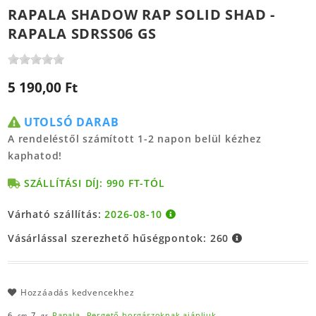
RAPALA SHADOW RAP SOLID SHAD -
RAPALA SDRSS06 GS
5 190,00 Ft
UTOLSÓ DARAB
A rendeléstől számított 1-2 napon belül kézhez
kaphatod!
SZÁLLÍTÁSI DÍJ: 990 FT-TÓL
Várható szállítás:
2026-08-10
Vásárlással szerezhető hűségpontok:
260
Hozzáadás kedvencekhez
6,
7,
Rapala,
Pergető horgászoknak ajánljuk
cm
gr