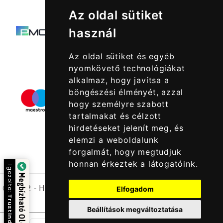
Az oldal sütiket
használ
Az oldal sütiket és egyéb
nyomkövető technológiákat
alkalmaz, hogy javítsa a
böngészési élményét, azzal
hogy személyre szabott
tartalmakat és célzott
hirdetéseket jelenít meg, és
elemzi a weboldalunk
forgalmát, hogy megtudjuk
honnan érkeztek a látogatóink.
Igazolta:
Megbízható Oldal
© 2022 -
Halcatraz Kft.
Elfogadom
Trustindex
Beállítások megváltoztatása