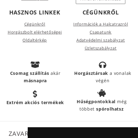
HASZNOS LINKEK
CÉGÜNKRŐL
Cégünkről
Információk a Halcatrazról
Horgászbolt elérhetőségei
Csapatunk
Oldaltérkép
Adatvédelmi szabályzat
Üzletszabályzat
Csomag szállítás
akár
Horgásztársak
a vonalak
másnapra
végén
Hűségpontokkal
még
Extrém akciós termékek
többet
spórolhatsz
ZAVARTALAN MŰKÖDÉSÜNKET SEGÍTIK