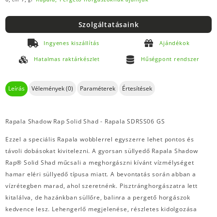
Szolgáltatásaink
Ingyenes kiszállítás
Ajándékok
Hatalmas raktárkészlet
Hűségpont rendszer
Leírás
Vélemények (0)
Paraméterek
Értesítések
Rapala Shadow Rap Solid Shad - Rapala SDRSS06 GS
Ezzel a speciális Rapala wobblerrel egyszerre lehet pontos és
távoli dobásokat kivitelezni. A gyorsan süllyedő Rapala Shadow
Rap® Solid Shad műcsali a meghorgászni kívánt vízmélységet
hamar eléri süllyedő típusa miatt. A bevontatás során abban a
vízrétegben marad, ahol szeretnénk. Pisztránghorgászatra lett
kitalálva, de hazánkban süllőre, balinra a pergető horgászok
kedvence lesz. Lehengerlő megjelenése, részletes kidolgozása