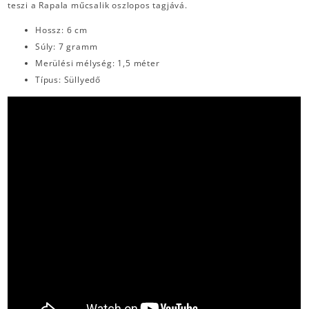
teszi a Rapala műcsalik oszlopos tagjává.
Hossz: 6 cm
Súly: 7 gramm
Merülési mélység: 1,5 méter
Típus: Süllyedő