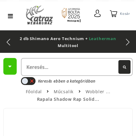
Kosár
2 db Shimano Aero Technium +
Leatherman
Multitool
Keresés ebben a kategóriában
Főoldal
Műcsalik
Wobbler
Rapala Shadow Rap Solid...