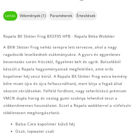
Leírás
Vélemények (1)
Paraméterek
Értesítések
Rapala BX Skitter Frog BXSF05 HPB - Rapala Béka Wobbler
A BX® Skitter Frog nehéz terepre lett tervezve, ahol a nagy
ragadozók leselkednek zsákmányukra. A gyors és egyenletes
bevontatás során fröcsköl, figyelmet kelt és ugrik. Balsafából
készült a Rapala hagyományainak megfelelően, amit erős
kopolimer héj veszi körül. A Rapala BX Skitter Frog extra kemény
bőre miatt újra és újra felhasználható, mert bírja a fogak által
okozott sérüléseket. Felfelé fordított, nagy teherbírású prémium
VMC® dupla horog és vastag gumi szoknya lehetővé teszi a
zökkenőmentes használatot. Ezzel a Rapala wobblerrel a vízfelszín
tökéletesen meghorgászható.
Balsa Core kopolimer külső héj
Úszó, topwater csali