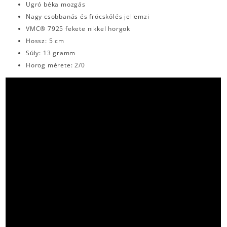
Ugró béka mozgás
Nagy csobbanás és fröcskölés jellemzi
VMC® 7925 fekete nikkel horgok
Hossz: 5 cm
Súly: 13 gramm
Horog mérete: 2/0