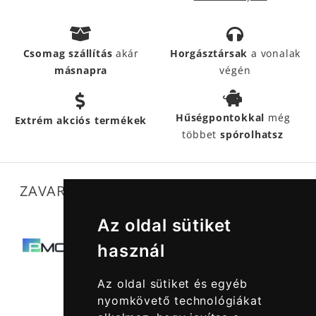
Csomag szállítás
akár
Horgásztársak
a vonalak
másnapra
végén
Hűségpontokkal
még
Extrém akciós termékek
többet
spórolhatsz
ZAVARTALAN MŰKÖDÉSÜNKET SEGÍTIK
Az oldal sütiket
használ
Az oldal sütiket és egyéb
nyomkövető technológiákat