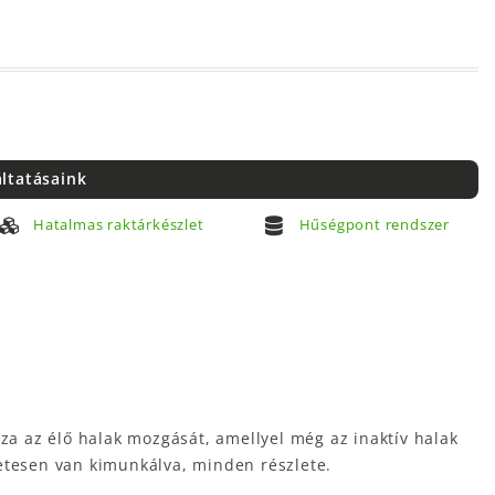
áltatásaink
Hatalmas raktárkészlet
Hűségpont rendszer
a az élő halak mozgását, amellyel még az inaktív halak
letesen van kimunkálva, minden részlete.