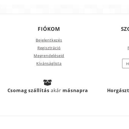
FIÓKOM
SZ
Bejelentkezés
Regisztráció
Megrendeléseid
Kívánságlista
H
Csomag szállítás
akár
másnapra
Horgász