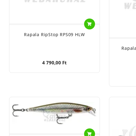
Rapala RipStop RPS09 HLW
Rapal
4 790,00 Ft