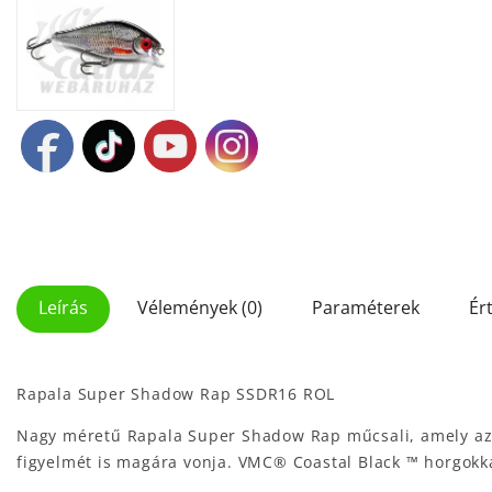
Leírás
Vélemények (0)
Paraméterek
Ér
Rapala Super Shadow Rap SSDR16 ROL
Nagy méretű Rapala Super Shadow Rap műcsali, amely az i
figyelmét is magára vonja. VMC® Coastal Black ™ horgokka