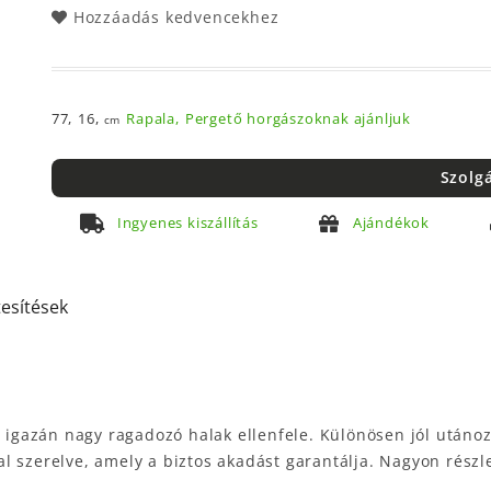
Hozzáadás kedvencekhez
77,
16,
Rapala,
Pergető horgászoknak ajánljuk
cm
Szolg
Ingyenes kiszállítás
Ajándékok
tesítések
gazán nagy ragadozó halak ellenfele. Különösen jól utánozz
l szerelve, amely a biztos akadást garantálja. Nagyon rész