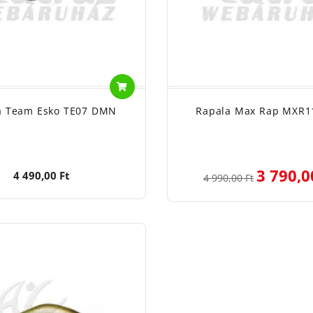
a Team Esko TE07 DMN
Rapala Max Rap MXR1
3 790,0
4 490,00 Ft
4 990,00 Ft