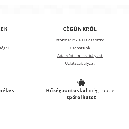
KEK
CÉGÜNKRŐL
Információk a Halcatrazról
ségei
Csapatunk
Adatvédelmi szabályzat
Üzletszabályzat
rmékek
Hűségpontokkal
még többet
spórolhatsz