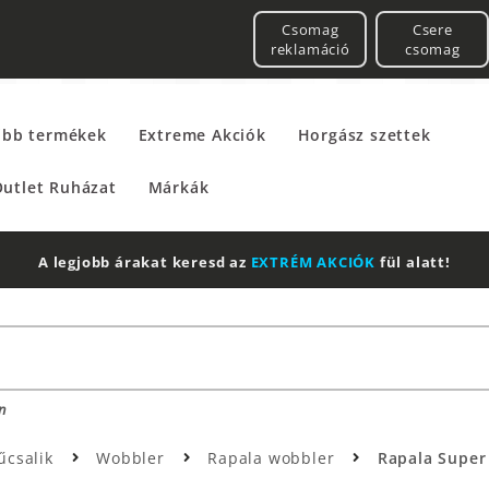
Csomag
Csere
reklamáció
csomag
űbb termékek
Extreme Akciók
Horgász szettek
utlet Ruházat
Márkák
A legjobb árakat keresd az
EXTRÉM AKCIÓK
fül alatt!
n
űcsalik
Wobbler
Rapala wobbler
Rapala Super