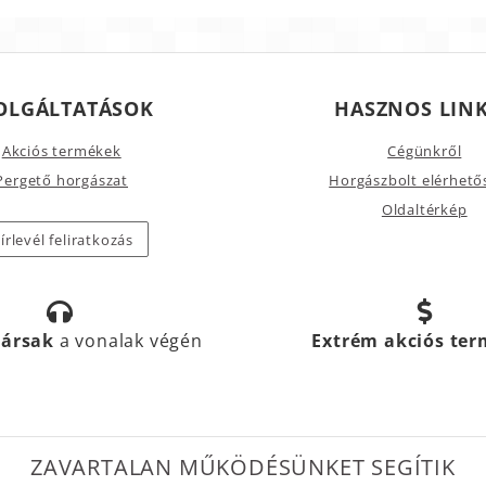
OLGÁLTATÁSOK
HASZNOS LIN
Akciós termékek
Cégünkről
Pergető horgászat
Horgászbolt elérhető
Oldaltérkép
írlevél feliratkozás
társak
a vonalak végén
Extrém akciós te
ZAVARTALAN MŰKÖDÉSÜNKET SEGÍTIK