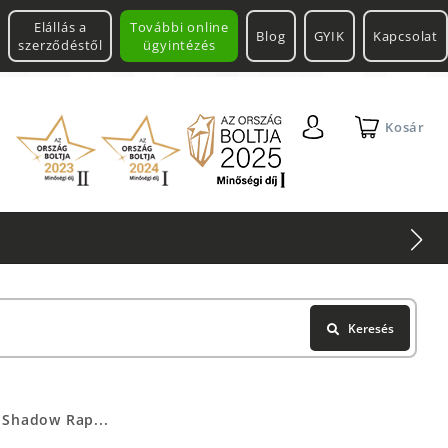
Elállás a
További online
Blog
GYIK
Kapcsolat
szerződéstől
ügyintézés
Kosár
Keresés
 Shadow Rap...