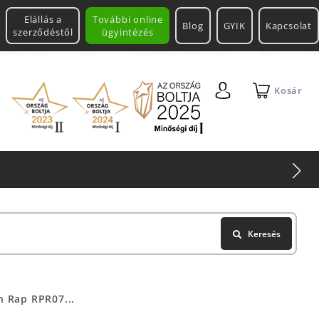
Elállás a
További online
Blog
GYIK
Kapcsolat
szerződéstől
ügyintézés
Kosár
Keresés
n Rap RPR07...