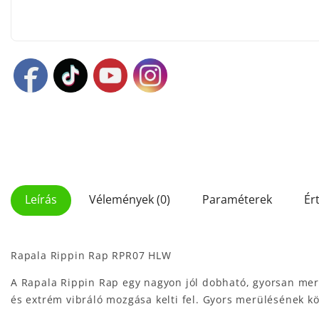
Leírás
Vélemények (0)
Paraméterek
Ér
Rapala Rippin Rap RPR07 HLW
A Rapala Rippin Rap egy nagyon jól dobható, gyorsan merü
és extrém vibráló mozgása kelti fel. Gyors merülésének k