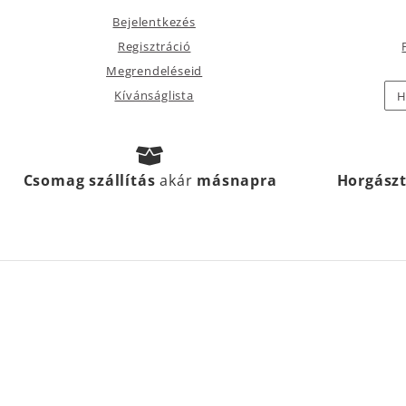
Bejelentkezés
Regisztráció
Megrendeléseid
Kívánságlista
H
Csomag szállítás
akár
másnapra
Horgász