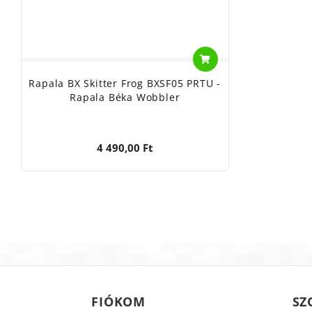
Rapala BX Skitter Frog BXSF05 PRTU -
Rapala Béka Wobbler
4 490,00 Ft
FIÓKOM
SZ