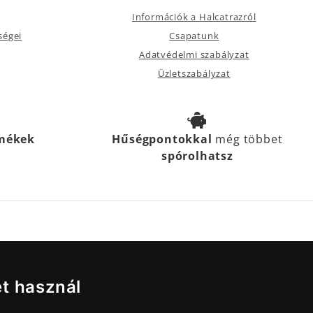
Információk a Halcatrazról
ségei
Csapatunk
Adatvédelmi szabályzat
Üzletszabályzat
rmékek
Hűségpontokkal
még többet
spórolhatsz
et használ