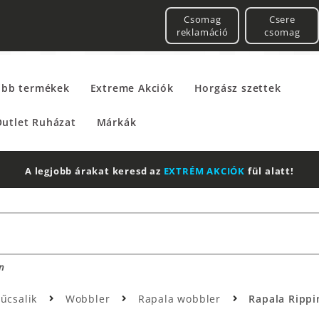
Csomag
Csere
reklamáció
csomag
űbb termékek
Extreme Akciók
Horgász szettek
utlet Ruházat
Márkák
A legjobb árakat keresd az
EXTRÉM AKCIÓK
fül alatt!
n
űcsalik
Wobbler
Rapala wobbler
Rapala Rippi