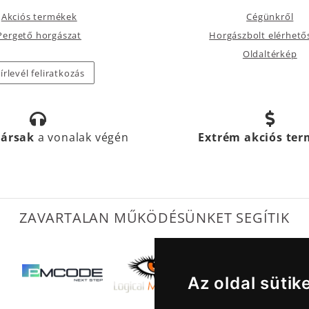
Akciós termékek
Cégünkről
Pergető horgászat
Horgászbolt elérhető
Oldaltérkép
írlevél feliratkozás
társak
a vonalak végén
Extrém akciós te
ZAVARTALAN MŰKÖDÉSÜNKET SEGÍTIK
Az oldal sütik