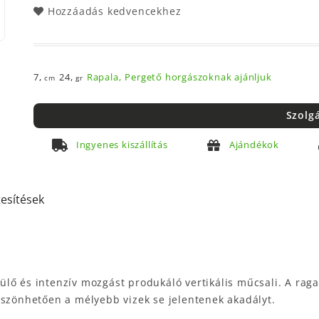
Hozzáadás kedvencekhez
7,
24,
Rapala,
Pergető horgászoknak ajánljuk
cm
gr
Szolg
Ingyenes kiszállítás
Ajándékok
tesítések
lő és intenzív mozgást produkáló vertikális műcsali. A raga
öszönhetően a mélyebb vizek se jelentenek akadályt.