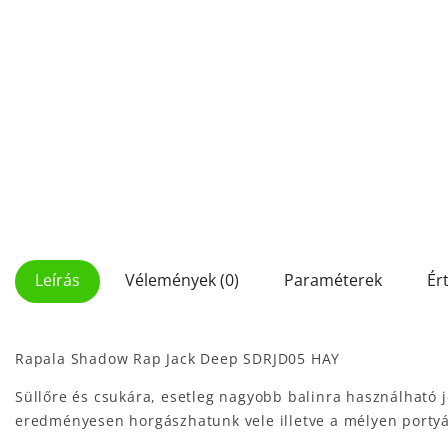
Leírás
Vélemények (0)
Paraméterek
Ér
Rapala Shadow Rap Jack Deep SDRJD05 HAY
Süllőre és csukára, esetleg nagyobb balinra használható j
eredményesen horgászhatunk vele illetve a mélyen portyáz