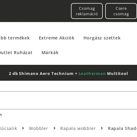
Csomag
Csere
reklamáció
csomag
űbb termékek
Extreme Akciók
Horgász szettek
utlet Ruházat
Márkák
2 db Shimano Aero Technium +
Leatherman
Multitool
n
űcsalik
Wobbler
Rapala wobbler
Rapala Shado