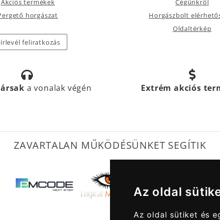
Akciós termékek
Cégünkről
Pergető horgászat
Horgászbolt elérhető
Oldaltérkép
írlevél feliratkozás
társak
a vonalak végén
Extrém akciós te
ZAVARTALAN MŰKÖDÉSÜNKET SEGÍTIK
Az oldal sütik
Az oldal sütiket és 