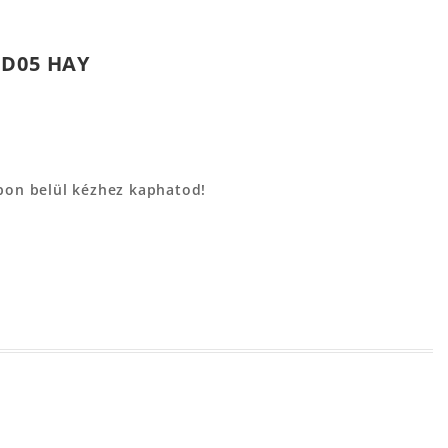
JD05 HAY
apon belül kézhez kaphatod!