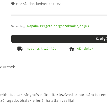
Hozzáadás kedvencekhez
5,
6,
Rapala,
Pergető horgászoknak ajánljuk
cm
gr
Szolg
Ingyenes kiszállítás
Ajándékok
tesítések
erkbait, azaz rángatós műcsali. Küszíváskor harcsára is rem
ó ragadozóhalak ellenállhatatlan csalija!