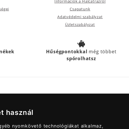
Információk a Halcatrazról
ségei
Csapatunk
Adatvédelmi szabályzat
Üzletszabályzat
rmékek
Hűségpontokkal
még többet
spórolhatsz
et használ
egyéb nyomkövető technológiákat alkalmaz,