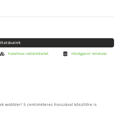
áltatásaink
Hatalmas raktárkészlet
Hűségpont rendszer
ek wobbler! 5 centiméteres hosszával kősüllőre is