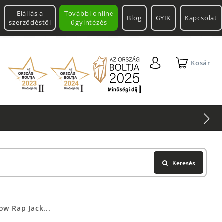
Elállás a
További online
Blog
GYIK
Kapcsolat
szerződéstől
ügyintézés
Kosár
Keresés
w Rap Jack...