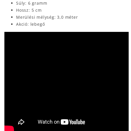
Súly: 6 gramm
Hossz: 5 cm
Merülési mélység: 3,0 méter
Akció: lebegő