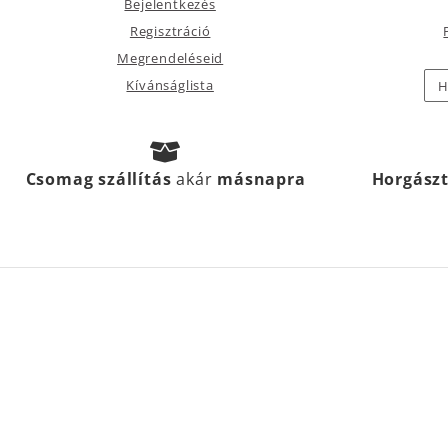
Bejelentkezés
Regisztráció
Megrendeléseid
Kívánságlista
H
Csomag szállítás
akár
másnapra
Horgász